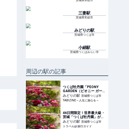
茨城県常総市
三妻
駅
茨城県常総市
みどりの
駅
茨城県つくば市
小絹
駅
茨城県つくばみらい市
周辺の駅の記事
つくば牡丹園「PEONY
GARDEN（ピオニー ガーデ
ン）2026」期間限定でオー
みどりの
駅
茨城県つくば市
プン！ グルメや体験企画も
TABIZINE～人生に旅心を～
開催｜茨城県 | TABIZINE～
人生に旅心を～
46日間限定！世界最大級・
茨城「つくば牡丹園」が今
年もオープン | 茨城県 | トラ
みどりの
駅
茨城県つくば市
ベルjp 旅行ガイド
トラベルjp 旅行ガイド