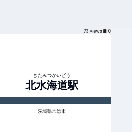
73
views
0
きたみつかいどう
北水海道
駅
茨城県常総市