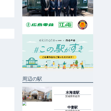
周辺の駅
水海道
駅
茨城県常総市
中妻
駅