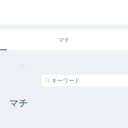
マチ
エキガタリ
する記事がありません
マチ