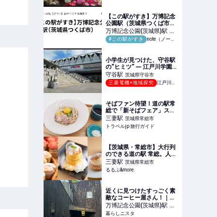
【この駅がすき】万博記念
公園駅（茨城県つくば市）
｜sally【さりー】@オリジ
万博記念公園(茨城県)
駅
茨
ナル曲あり
#この駅がすき
note（ノート）
城県つくば市
小学生が見つけた、守谷駅
の“ヒミツ” ― 江戸川学園取
手小学校 5年3組「取手調査
守谷
駅
茨城県守谷市
隊」探究レポート ―
三菱電機×地域探究
江戸川学園取手小学校
そばファン待望！道の駅常
総で「新そばフェア」スタ
ート | 茨城県 | トラベルjp
三妻
駅
茨城県常総市
旅行ガイド
トラベルjp 旅行ガイド
【茨城県・常総市】大行列
のできる道の駅 常総。人気
のヒミツに迫ります｜るる
三妻
駅
茨城県常総市
ぶ&more.
るるぶ&more.
近くに見つけたすっごく素
敵なコーヒー屋さん！｜生
活のアイデア｜暮らしニス
万博記念公園(茨城県)
駅
茨
タ
暮らしニスタ
城県つくば市