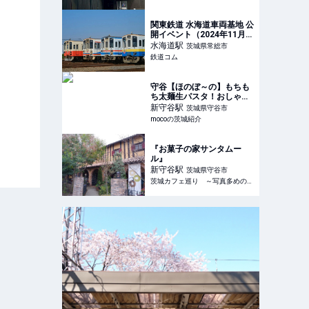
関東鉄道 水海道車両基地 公
開イベント（2024年11月3
日） - 鉄道コム
水海道
駅
茨城県常総市
鉄道コム
守谷【ほのぼ～の】もちも
ち太麺生パスタ！おしゃれ
な穴場ランチ |
新守谷
駅
茨城県守谷市
mocoの茨城紹介
『お菓子の家サンタムー
ル』
新守谷
駅
茨城県守谷市
茨城カフェ巡り ～写真多めのカフェブログ～