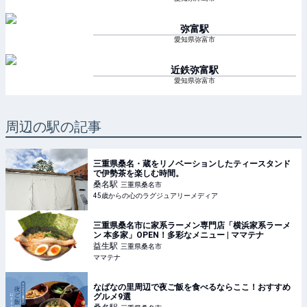
弥富
駅
愛知県弥富市
近鉄弥富
駅
愛知県弥富市
周辺の駅の記事
三重県桑名・蔵をリノベーションしたティースタンド
で伊勢茶を楽しむ時間。
桑名
駅
三重県桑名市
45歳からの心のラグジュアリーメディア
三重県桑名市に家系ラーメン専門店「横浜家系ラーメ
ン 本多家」OPEN！多彩なメニュー | ママテナ
益生
駅
三重県桑名市
ママテナ
なばなの里周辺で夜ご飯を食べるならここ！おすすめ
グルメ9選