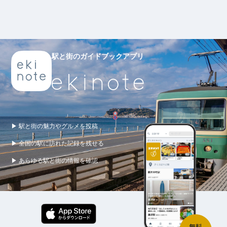
駅と街のガイドブックアプリ
▶ 駅と街の魅力やグルメを投稿
▶ 全国の駅に訪れた記録を残せる
▶ あらゆる駅と街の情報を確認