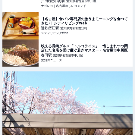
戸田(愛知県)
駅
愛知県名古屋市中川区
ナゴレコ｜名古屋めしレコメンド
【名古屋】食パン専門店の激うまモーニングを食べて
きた♪｜シティリビングWeb
近鉄蟹江
駅
愛知県海部郡蟹江町
シティリビングWeb
映える長崎グルメ「トルコライス」 惜しまれつつ閉
店した名店を受け継ぐ若きマスター・名古屋市中川区
春田
駅
愛知県名古屋市中川区
愛知のニュース