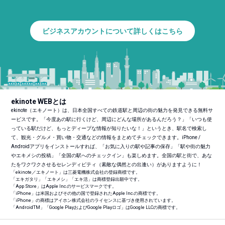
ビジネスアカウントについて詳しくはこちら
ekinote WEBとは
ekinote（エキノート）は、日本全国すべての鉄道駅と周辺の街の魅力を発見できる無料サ
ービスです。「今度あの駅に行くけど、周辺にどんな場所があるんだろう？」「いつも使
っている駅だけど、もっとディープな情報が知りたいな！」というとき、駅名で検索し
て、観光・グルメ・買い物・交通などの情報をまとめてチェックできます。iPhone /
Androidアプリをインストールすれば、「お気に入りの駅や記事の保存」「駅や街の魅力
やエキメシの投稿」「全国の駅へのチェックイン」も楽しめます。全国の駅と街で、あな
たをワクワクさせるセレンディピティ（素敵な偶然との出逢い）がありますように！
「ekinote／エキノート」は三菱電機株式会社の登録商標です。
「エキガタリ」「エキメシ」「エキ活」は商標登録出願中です。
「App Store」はApple Inc.のサービスマークです。
「iPhone」は米国およびその他の国で登録されたApple Inc.の商標です。
「iPhone」の商標はアイホン株式会社のライセンスに基づき使用されています。
「Android
TM
」「Google PlayおよびGoogle Playロゴ」はGoogle LLCの商標です。