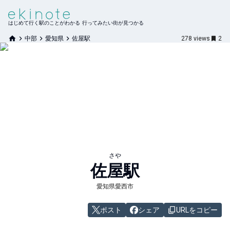
はじめて行く駅のことがわかる 行ってみたい街が見つかる
中部
愛知県
佐屋駅
278
views
2
さや
佐屋
駅
愛知県愛西市
ポスト
シェア
URLをコピー