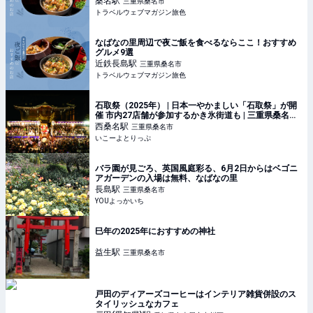
桑名
駅
三重県桑名市
トラベルウェブマガジン旅色
なばなの里周辺で夜ご飯を食べるならここ！おすすめ
グルメ9選
近鉄長島
駅
三重県桑名市
トラベルウェブマガジン旅色
石取祭（2025年） | 日本一やかましい「石取祭」が開
催 市内27店舗が参加するかき氷街道も | 三重県桑名市 |
いこーよとりっぷ
西桑名
駅
三重県桑名市
いこーよとりっぷ
バラ園が見ごろ、英国風庭彩る、6月2日からはベゴニ
アガーデンの入場は無料、なばなの里
長島
駅
三重県桑名市
YOUよっかいち
巳年の2025年におすすめの神社
益生
駅
三重県桑名市
戸田のディアーズコーヒーはインテリア雑貨併設のス
タイリッシュなカフェ