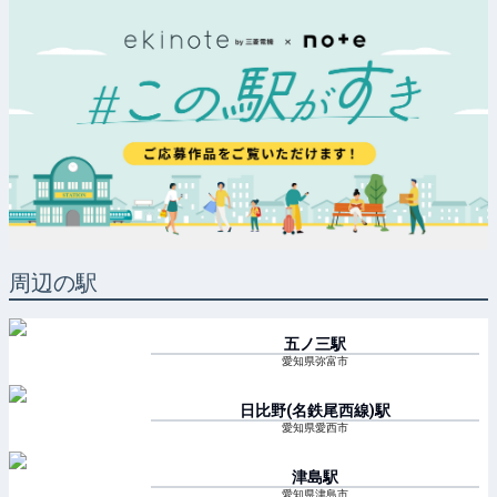
周辺の駅
五ノ三
駅
愛知県弥富市
日比野(名鉄尾西線)
駅
愛知県愛西市
津島
駅
愛知県津島市