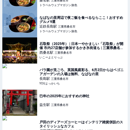
桑名
駅
三重県桑名市
トラベルウェブマガジン旅色
なばなの里周辺で夜ご飯を食べるならここ！おすすめ
グルメ9選
近鉄長島
駅
三重県桑名市
トラベルウェブマガジン旅色
石取祭（2025年） | 日本一やかましい「石取祭」が開
催 市内27店舗が参加するかき氷街道も | 三重県桑名市 |
いこーよとりっぷ
西桑名
駅
三重県桑名市
いこーよとりっぷ
バラ園が見ごろ、英国風庭彩る、6月2日からはベゴニ
アガーデンの入場は無料、なばなの里
長島
駅
三重県桑名市
YOUよっかいち
巳年の2025年におすすめの神社
益生
駅
三重県桑名市
戸田のディアーズコーヒーはインテリア雑貨併設のス
タイリッシュなカフェ