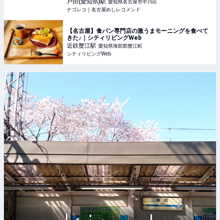
戸田(愛知県)
駅
愛知県名古屋市中川区
ナゴレコ｜名古屋めしレコメンド
【名古屋】食パン専門店の激うまモーニングを食べて
きた♪｜シティリビングWeb
近鉄蟹江
駅
愛知県海部郡蟹江町
シティリビングWeb