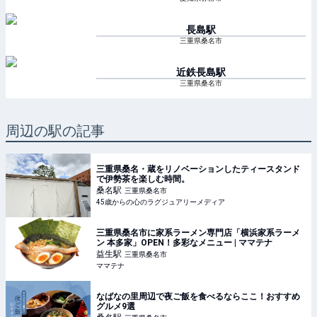
長島
駅
三重県桑名市
近鉄長島
駅
三重県桑名市
周辺の駅の記事
三重県桑名・蔵をリノベーションしたティースタンド
で伊勢茶を楽しむ時間。
桑名
駅
三重県桑名市
45歳からの心のラグジュアリーメディア
三重県桑名市に家系ラーメン専門店「横浜家系ラーメ
ン 本多家」OPEN！多彩なメニュー | ママテナ
益生
駅
三重県桑名市
ママテナ
なばなの里周辺で夜ご飯を食べるならここ！おすすめ
グルメ9選