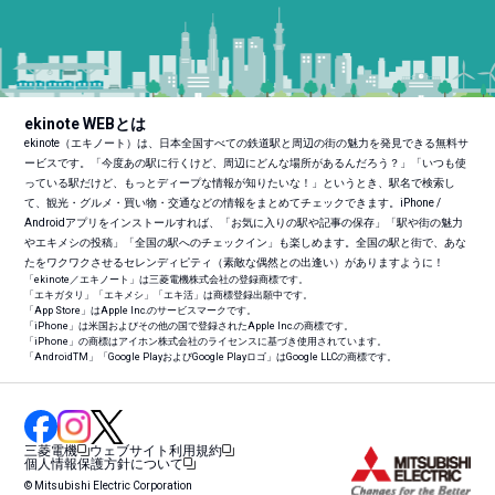
ekinote WEBとは
ekinote（エキノート）は、日本全国すべての鉄道駅と周辺の街の魅力を発見できる無料サ
ービスです。「今度あの駅に行くけど、周辺にどんな場所があるんだろう？」「いつも使
っている駅だけど、もっとディープな情報が知りたいな！」というとき、駅名で検索し
て、観光・グルメ・買い物・交通などの情報をまとめてチェックできます。iPhone /
Androidアプリをインストールすれば、「お気に入りの駅や記事の保存」「駅や街の魅力
やエキメシの投稿」「全国の駅へのチェックイン」も楽しめます。全国の駅と街で、あな
たをワクワクさせるセレンディピティ（素敵な偶然との出逢い）がありますように！
「ekinote／エキノート」は三菱電機株式会社の登録商標です。
「エキガタリ」「エキメシ」「エキ活」は商標登録出願中です。
「App Store」はApple Inc.のサービスマークです。
「iPhone」は米国およびその他の国で登録されたApple Inc.の商標です。
「iPhone」の商標はアイホン株式会社のライセンスに基づき使用されています。
「Android
TM
」「Google PlayおよびGoogle Playロゴ」はGoogle LLCの商標です。
三菱電機
ウェブサイト利用規約
個人情報保護方針について
© Mitsubishi Electric Corporation