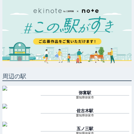
周辺の駅
弥富
駅
愛知県弥富市
佐古木
駅
愛知県弥富市
五ノ三
駅
愛知県弥富市