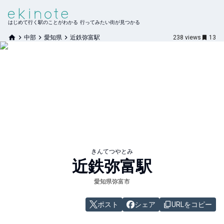
はじめて行く駅のことがわかる 行ってみたい街が見つかる
中部
愛知県
近鉄弥富駅
238
views
13
きんてつやとみ
近鉄弥富
駅
愛知県弥富市
ポスト
シェア
URLをコピー