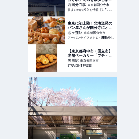
う！住民がおすすめの散
西国分寺
駅
東京都国分寺市
歩・ウォーキングスポット
住まいのお役立ち情報【LIFULL HOME'S】
を紹介 | 住まいのお役立ち
情報
東京に初上陸！北海道発の
パン屋さんが国分寺にオー
プン！焼きたての食パンや
恋ヶ窪
駅
東京都国分寺市
カリカリなカレーパンがた
アーバンライフメトロ - URBAN LIFE METRO
まらなく美味い！ | アーバ
ンライフメトロ - URBAN
LIFE METRO
【東京都府中市・国立市】
老舗ベーカリー「プチ・ア
ンジュ」、「カレーパング
矢川
駅
東京都国立市
ランプリ」で8年連続金賞
STRAIGHT PRESS
受賞！