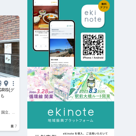
IS(グ
チも
川、国立、八
、お出か
7