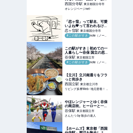
の道」。 | ご当地＆おでか
西国分寺
駅
東京都国分寺市
けネタ | オレンジページnet
オレンジページnet -
「恋ヶ窪」って駅名、可愛
いよね💖って言われるけ
ど、実際は何もなかったあ
恋ヶ窪
駅
東京都国分寺市
の頃の話｜るきべあ🐻音楽
#この駅がすき
note（ノート）
制作×ガジェット
この駅がすき｜初めての一
人暮らし〜谷保 国立の思い
出〜｜キンモクスイ
谷保
駅
東京都国立市
#この駅がすき
note（ノート）
【立川】立川南通りをフラ
っと街歩き
西国立
駅
東京都立川市
リビング多摩Web - 地元密着！ 立川、国立、八王子、昭島ほかのグルメ、イベント、お出かけ、習い事情報
やほレンジャーとゆく谷保
の商店街。ヒーローと一緒
にパトロールしようぜ！｜
谷保
駅
東京都国立市
さんたつ by 散歩の達人
さんたつ by 散歩の達人
【ホームズ】東京都「西国
分寺駅」周辺を散歩しよ