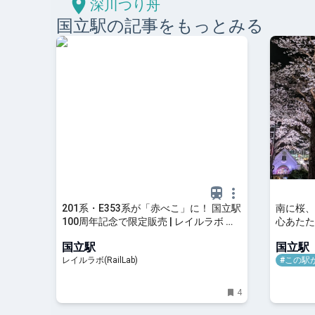
深川つり舟
国立
駅の記事をもっとみる
201系・E353系が「赤べこ」に！ 国立駅
南に桜、
100周年記念で限定販売 | レイルラボ ニ
心あたた
ュース
国立駅
国立駅
レイルラボ(RailLab)
#この駅
4