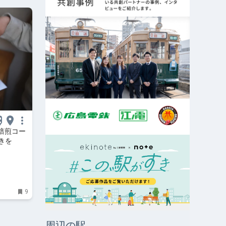
家焙煎コー
きを
9
周辺の駅