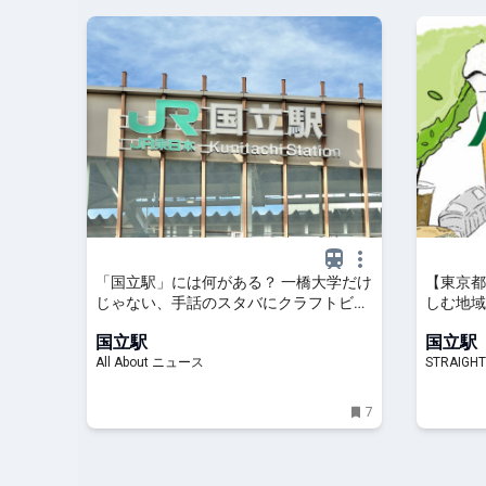
「国立駅」には何がある？ 一橋大学だけ
【東京都
じゃない、手話のスタバにクラフトビー
しむ地域
ル、銭湯もある散歩向きの街
「国立ノ
国立駅
国立駅
All About ニュース
STRAIGHT
7