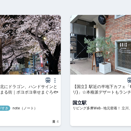
北にドラゴン、ハンドサインと
【国立】駅近の半地下カフェ「GR
まる街｜ポヨポヨ幸せまぐろ🐟️
リ)」☆本格派デザートもラン
国立駅
がすき
note（ノート）
リビング多摩Web - 地元密着！ 立
王子、昭島ほかのグルメ、イベント
け、習い事情報
4