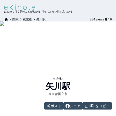
はじめて行く駅のことがわかる 行ってみたい街が見つかる
関東
東京都
矢川駅
364
views
10
やがわ
矢川
駅
東京都国立市
ポスト
シェア
URLをコピー