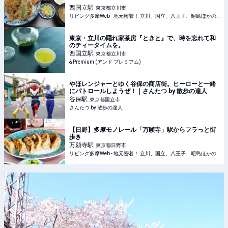
西国立
駅
東京都立川市
リビング多摩Web - 地元密着！ 立川、国立、八王子、昭島ほかのグルメ、イベント、お出かけ、習い事情報
東京・立川の隠れ家茶房『ときと』で、時を忘れて和
のティータイムを。
西国立
駅
東京都立川市
& Premium (アンド プレミアム)
やほレンジャーとゆく谷保の商店街。ヒーローと一緒
にパトロールしようぜ！｜さんたつ by 散歩の達人
谷保
駅
東京都国立市
さんたつ by 散歩の達人
【日野】多摩モノレール「万願寺」駅からフラっと街
歩き
万願寺
駅
東京都日野市
リビング多摩Web - 地元密着！ 立川、国立、八王子、昭島ほかのグルメ、イベント、お出かけ、習い事情報