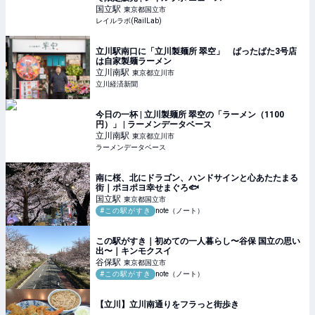
国立
駅
東京都国立市
レイルラボ(RailLab)
立川駅南口に「立川製麺所 翠空」 ぱったぱた3号店
は自家製麺ラーメン
立川南
駅
東京都立川市
立川経済新聞
今日の一杯 | 立川製麺所 翠空の「ラーメン（1100
円）」 | ラーメンデータベース
立川南
駅
東京都立川市
ラーメンデータベース
南に桜、北にドラゴン、ハンドサインと心あたたまる
街｜ポヨポヨ幸せまぐろ🐟️
国立
駅
東京都国立市
#この駅がすき
note（ノート）
この駅がすき｜初めての一人暮らし〜谷保 国立の思い
出〜｜キンモクスイ
谷保
駅
東京都国立市
#この駅がすき
note（ノート）
【立川】立川南通りをフラっと街歩き