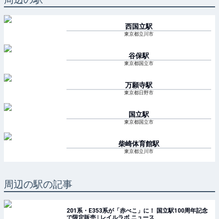
西国立
駅
東京都立川市
谷保
駅
東京都国立市
万願寺
駅
東京都日野市
国立
駅
東京都国立市
柴崎体育館
駅
東京都立川市
周辺の駅の記事
201系・E353系が「赤べこ」に！ 国立駅100周年記念
で限定販売 | レイルラボ ニュース