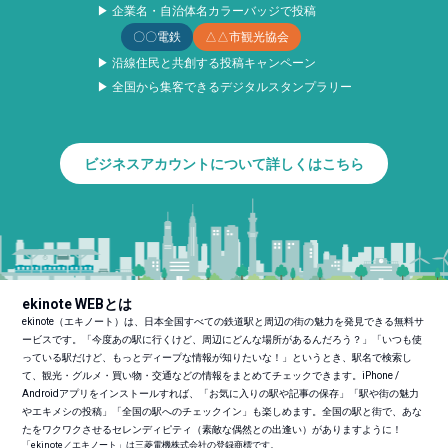
▶ 企業名・自治体名カラーバッジで投稿
〇〇電鉄
△△市観光協会
▶ 沿線住民と共創する投稿キャンペーン
▶ 全国から集客できるデジタルスタンプラリー
ビジネスアカウントについて詳しくはこちら
ekinote WEBとは
ekinote（エキノート）は、日本全国すべての鉄道駅と周辺の街の魅力を発見できる無料サ
ービスです。「今度あの駅に行くけど、周辺にどんな場所があるんだろう？」「いつも使
っている駅だけど、もっとディープな情報が知りたいな！」というとき、駅名で検索し
て、観光・グルメ・買い物・交通などの情報をまとめてチェックできます。iPhone /
Androidアプリをインストールすれば、「お気に入りの駅や記事の保存」「駅や街の魅力
やエキメシの投稿」「全国の駅へのチェックイン」も楽しめます。全国の駅と街で、あな
たをワクワクさせるセレンディピティ（素敵な偶然との出逢い）がありますように！
「ekinote／エキノート」は三菱電機株式会社の登録商標です。