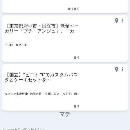
4
0
【東京都府中市・国立市】老舗ベー
カリー「プチ・アンジュ」、「カレ
ーパングランプリ」で8年連続金賞
受賞！
STRAIGHT PRESS
6
【国立】”ピエトロ”でカスタムパス
タとケーキセットを～
リビング多摩Web - 地元密着！ 立川、国立、八王子、昭
島ほかのグルメ、イベント、お出かけ、習い事情報
3
マチ
ショッピング（日用品）