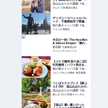
上テラスに『森の美術
流山おおたかの森
駅
千葉県
館』、そしてクラフトビー
さんたつ by 散歩の達人
流山市
ルで乾杯！｜さんたつ by
散歩の達人
ディズニースペシャルパレ
ード、千葉県柏市で実施決
定！ 11月の「柏の葉街 ま
柏の葉キャンパス
駅
千葉県
るごとフェスティバル」で
トラベル Watch
柏市
今日の一杯 | The Noodles
& Saloon Kiriyaの「潮の旨
味ソバ（980円）」 | ラーメ
初石
駅
千葉県流山市
ンデータベース
ラーメンデータベース
【コナズ珈琲 柏十余二店】
行列覚悟！ハワイ気分を味
わえる人気カフェが柏にオ
柏の葉キャンパス
駅
千葉県
ープン
リビングかしわWeb - 地元密着！ 柏、松戸、守谷、我孫子、TX沿線ほかのグルメ、イベント、お出かけ、習い事情報
柏市
つくばエクスプレス【駅ぶ
ら】065 流山おおたかの
森駅 その7 大畔 天満宮 |
流山おおたかの森
駅
千葉県
旅とおでかけ 鉄道チャンネ
旅とおでかけ 鉄道チャンネル
流山市
ル
【流山】暑い夏にぴった