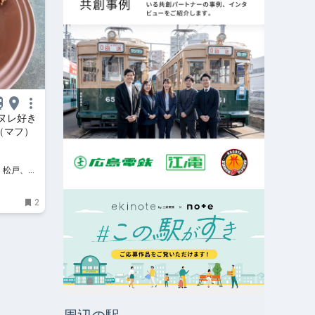
ヌレ好き
（マフ）
柏、松戸、守
イベント、
2