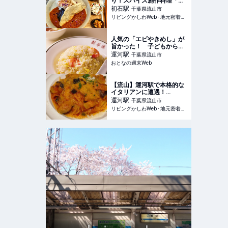
り！スパイス創作料理「食
堂のき」の豚しゃぶ冷やし
初石
駅
千葉県流山市
カレー
リビングかしわWeb - 地元密着！ 柏、松戸、守谷、我孫子、TX沿線ほかのグルメ、イベント、お出かけ、習い事情報
人気の「エビやきめし」が
旨かった！ 子どもから大
人まで唸らせる理想の町中
運河
駅
千葉県流山市
華の王様 - おとなの週末
おとなの週末Web
Web
【流山】運河駅で本格的な
イタリアンに遭遇！
【Bambino（バンビー
運河
駅
千葉県流山市
ノ）】
リビングかしわWeb - 地元密着！ 柏、松戸、守谷、我孫子、TX沿線ほかのグルメ、イベント、お出かけ、習い事情報