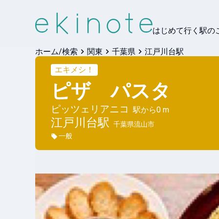
はじめて行く駅の
ホーム/検索
関東
千葉県
江戸川台駅
エキメシ！
ピザ パスタ
ピッツェリアニコ
駅から
0 m
江戸川台
駅
千葉県流山市
一般