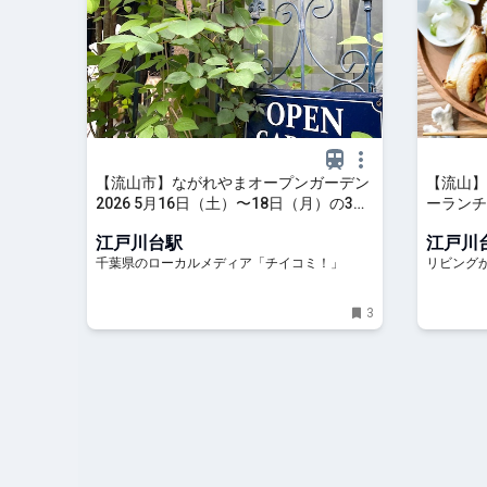
【流山市】ながれやまオープンガーデン
【流山】
2026 5月16日（土）〜18日（月）の3日
ーランチ
間で開催 | 千葉県のローカルメディア
ナ）流山
江戸川台駅
江戸川
「チイコミ！by ちいき新聞」
千葉県のローカルメディア「チイコミ！」
リビングか
谷、我孫
お出かけ
3