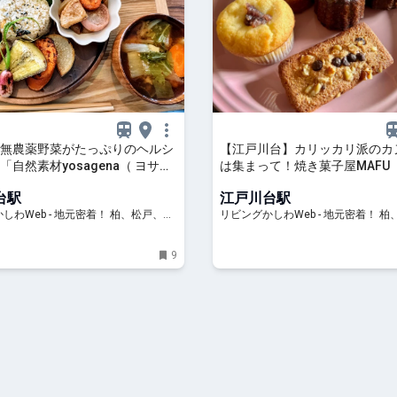
無農薬野菜がたっぷりのヘルシ
【江戸川台】カリッカリ派のカ
「自然素材yosagena（ ヨサゲ
は集まって！焼き菓子屋MAFU
青田店」
台駅
江戸川台駅
しわWeb - 地元密着！ 柏、松戸、守
リビングかしわWeb - 地元密着！ 
子、TX沿線ほかのグルメ、イベント、
谷、我孫子、TX沿線ほかのグルメ、
、習い事情報
お出かけ、習い事情報
9