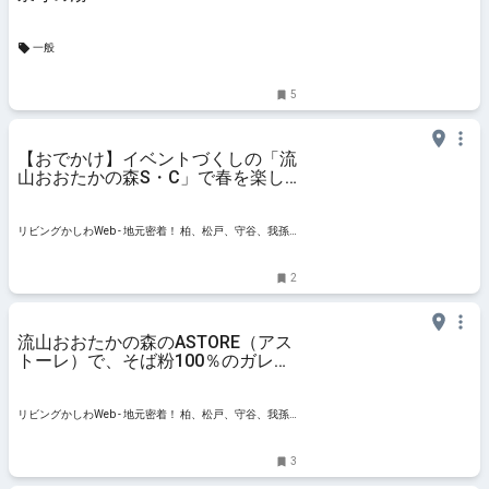
一般
5
【おでかけ】イベントづくしの「流
山おおたかの森S・C」で春を楽し
もう
リビングかしわWeb - 地元密着！ 柏、松戸、守谷、我孫
子、TX沿線ほかのグルメ、イベント、お出かけ、習い事
情報
2
流山おおたかの森のASTORE（アス
トーレ）で、そば粉100％のガレッ
トランチがスタート
リビングかしわWeb - 地元密着！ 柏、松戸、守谷、我孫
子、TX沿線ほかのグルメ、イベント、お出かけ、習い事
情報
3