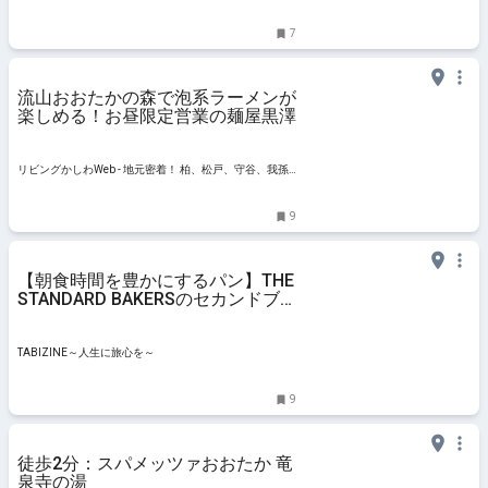
7
流山おおたかの森で泡系ラーメンが
楽しめる！お昼限定営業の麺屋黒澤
リビングかしわWeb - 地元密着！ 柏、松戸、守谷、我孫
子、TX沿線ほかのグルメ、イベント、お出かけ、習い事
情報
9
【朝食時間を豊かにするパン】THE
STANDARD BAKERSのセカンドブ
ランド「NEIGHBORS BREAD」千
葉・流山市にオープン！ | TABIZINE
～人生に旅心を～
TABIZINE～人生に旅心を～
9
徒歩2分：スパメッツァおおたか 竜
泉寺の湯