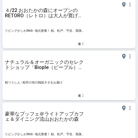
４/22 おおたかの森にオープンの
RETORO（レトロ）は大人が寛げる
レストランバー
リビングかしわWeb - 地元密着！ 柏、松戸、守谷、我孫
子、TX沿線ほかのグルメ、イベント、お出かけ、習い事
情報
5
ナチュラル＆オーガニックのセレク
トショップ「Biople（ビープル）流
山おおたかの森S・C店」が
3/17（金）オープンしています | 柏
つうしん - 千葉県柏市の旬の話題が
柏つうしん - 柏市の旬の雑談ネタをお届け
モリモリ盛り沢山！
2
豪華なブッフェ＠ライトアップカフ
ェ＆ダイニング流山おおたかの森
リビングかしわWeb - 地元密着！ 柏、松戸、守谷、我孫