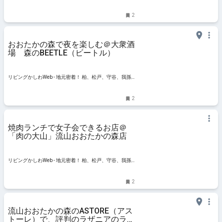
子、TX沿線ほかのグルメ、イベント、お出かけ、習い事
情報
2
おおたかの森で夜を楽しむ＠大衆酒
場 森のBEETLE（ビートル）
リビングかしわWeb - 地元密着！ 柏、松戸、守谷、我孫
子、TX沿線ほかのグルメ、イベント、お出かけ、習い事
情報
2
焼肉ランチで女子会できるお店＠
「肉の大山」流山おおたかの森店
リビングかしわWeb - 地元密着！ 柏、松戸、守谷、我孫
子、TX沿線ほかのグルメ、イベント、お出かけ、習い事
情報
2
流山おおたかの森のASTORE（アス
トーレ）で、評判のラザニアのラン