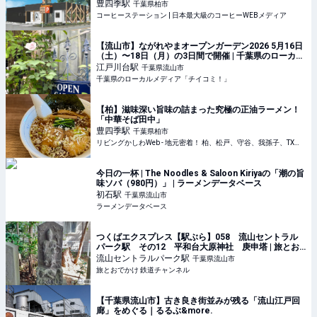
コーヒーステーション
豊四季
駅
千葉県柏市
コーヒーステーション | 日本最大級のコーヒーWEBメディア
【流山市】ながれやまオープンガーデン2026 5月16日
（土）〜18日（月）の3日間で開催 | 千葉県のローカル
メディア「チイコミ！by ちいき新聞」
江戸川台
駅
千葉県流山市
千葉県のローカルメディア「チイコミ！」
【柏】滋味深い旨味の詰まった究極の正油ラーメン！
「中華そば田中」
豊四季
駅
千葉県柏市
リビングかしわWeb - 地元密着！ 柏、松戸、守谷、我孫子、TX沿線ほかのグルメ、イベント、お出かけ、習い事情報
今日の一杯 | The Noodles & Saloon Kiriyaの「潮の旨
味ソバ（980円）」 | ラーメンデータベース
初石
駅
千葉県流山市
ラーメンデータベース
つくばエクスプレス【駅ぶら】058 流山セントラル
パーク駅 その12 平和台大原神社 庚申塔 | 旅とお
でかけ 鉄道チャンネル
流山セントラルパーク
駅
千葉県流山市
旅とおでかけ 鉄道チャンネル
【千葉県流山市】古き良き街並みが残る「流山江戸回
廊」をめぐる｜るるぶ&more.