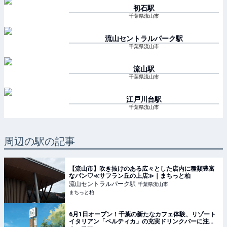
初石
駅
千葉県流山市
流山セントラルパーク
駅
千葉県流山市
流山
駅
千葉県流山市
江戸川台
駅
千葉県流山市
周辺の駅の記事
【流山市】吹き抜けのある広々とした店内に種類豊富
なパン♡≪サフラン丘の上店≫｜まちっと柏
流山セントラルパーク
駅
千葉県流山市
まちっと柏
6月1日オープン！千葉の新たなカフェ体験、リゾート
イタリアン「ペルティカ」の充実ドリンクバーに注目 |