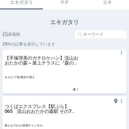
エキガタリ
マチ
エキ
エキガタリ
新着順
29
件の記事を表示しています
【手塚理美のガチロケハン】流山お
おたかの森～屋上テラスに『森の美
術館』、そしてクラフトビールで乾
杯！｜さんたつ by 散歩の達人
さんたつ by 散歩の達人
3
つくばエクスプレス【駅ぶら】
065 流山おおたかの森駅 その7
大畔 天満宮 | 旅とおでかけ 鉄道チ
ャンネル
旅とおでかけ 鉄道チャンネル