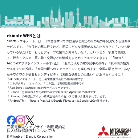
ekinote WEBとは
ekinote（エキノート）は、日本全国すべての鉄道駅と周辺の街の魅力を発見できる無料サ
ービスです。「今度あの駅に行くけど、周辺にどんな場所があるんだろう？」「いつも使
っている駅だけど、もっとディープな情報が知りたいな！」というとき、駅名で検索し
て、観光・グルメ・買い物・交通などの情報をまとめてチェックできます。iPhone /
Androidアプリをインストールすれば、「お気に入りの駅や記事の保存」「駅や街の魅力
やエキメシの投稿」「全国の駅へのチェックイン」も楽しめます。全国の駅と街で、あな
たをワクワクさせるセレンディピティ（素敵な偶然との出逢い）がありますように！
「ekinote／エキノート」は三菱電機株式会社の登録商標です。
「エキガタリ」「エキメシ」「エキ活」は商標登録出願中です。
「App Store」はApple Inc.のサービスマークです。
「iPhone」は米国およびその他の国で登録されたApple Inc.の商標です。
「iPhone」の商標はアイホン株式会社のライセンスに基づき使用されています。
「Android
TM
」「Google PlayおよびGoogle Playロゴ」はGoogle LLCの商標です。
三菱電機
ウェブサイト利用規約
個人情報保護方針について
© Mitsubishi Electric Corporation