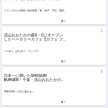
チを
リビングかしわWeb - 地元密着！ 柏、松戸、守谷、我孫
子、TX沿線ほかのグルメ、イベント、お出かけ、習い事
情報
2
流山おおたかの森S・Cにオープン
したベーカリーカフェ【カフェ ブ
ルディガラ】（千葉県・流山）
パンめぐ（ぱんめぐ・パンメグ）
2
日本一に輝いたSHOGUN
BURGER！千葉・流山おおたかの森
SCにオ
TABIZINE～人生に旅心を～
4