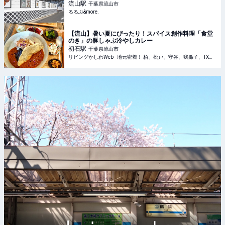
流山
駅
千葉県流山市
るるぶ&more.
【流山】暑い夏にぴったり！スパイス創作料理「食堂
のき」の豚しゃぶ冷やしカレー
初石
駅
千葉県流山市
リビングかしわWeb - 地元密着！ 柏、松戸、守谷、我孫子、TX沿線ほかのグルメ、イベント、お出かけ、習い事情報