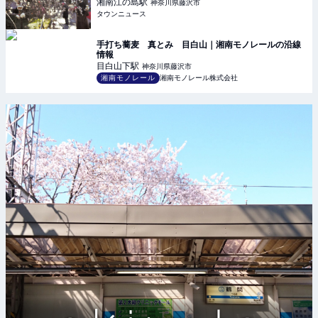
湘南江の島
駅
神奈川県藤沢市
タウンニュース
手打ち蕎麦 真とみ 目白山｜湘南モノレールの沿線
情報
目白山下
駅
神奈川県藤沢市
湘南モノレール
湘南モノレール株式会社