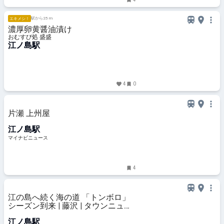
駅から25 m
エキメシ！
濃厚卵黄醤油漬け
おむすび処 盛盛
江ノ島駅
4
0
片瀬 上州屋
江ノ島駅
マイナビニュース
4
江の島へ続く海の道 「トンボロ」
シーズン到来 | 藤沢 | タウンニュー
ス
江ノ島駅