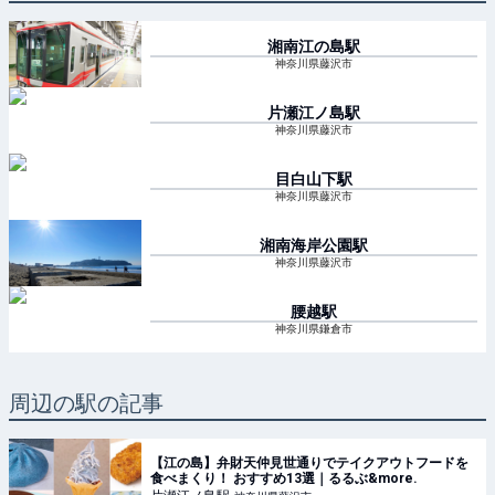
湘南江の島
駅
神奈川県藤沢市
片瀬江ノ島
駅
神奈川県藤沢市
目白山下
駅
神奈川県藤沢市
湘南海岸公園
駅
神奈川県藤沢市
腰越
駅
神奈川県鎌倉市
周辺の駅の記事
【江の島】弁財天仲見世通りでテイクアウトフードを
食べまくり！ おすすめ13選｜るるぶ&more.