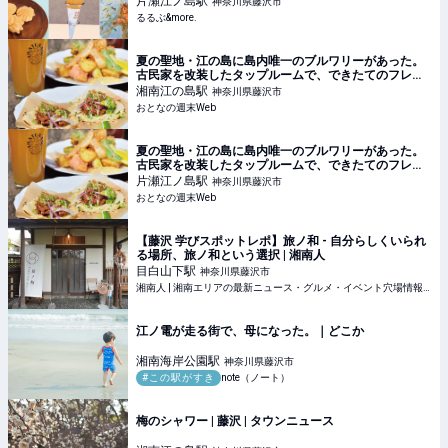
片瀬江ノ島
駅
神奈川県藤沢市
るるぶ&more.
夏の聖地・江の島に島内唯一のブルワリーがあった。
古民家を改装したタップルームで、できたてのフレッ
シュな一杯を
湘南江の島
駅
神奈川県藤沢市
おとなの週末Web
夏の聖地・江の島に島内唯一のブルワリーがあった。
古民家を改装したタップルームで、できたてのフレッ
シュな一杯を
片瀬江ノ島
駅
神奈川県藤沢市
おとなの週末Web
【藤沢 学びスポットレポ】旅ノ和 - 自分らしくいられ
る場所、旅ノ和という選択 | 湘南人
目白山下
駅
神奈川県藤沢市
湘南人 | 湘南エリアの最新ニュース・グルメ・イベント穴場情報満載！
江ノ電が走る街で、母になった。｜どこか
湘南海岸公園
駅
神奈川県藤沢市
#この駅がすき
note（ノート）
梅のシャワー | 藤沢 | タウンニュース