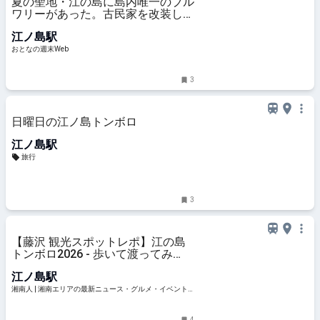
夏の聖地・江の島に島内唯一のブル
ワリーがあった。古民家を改装した
タップルームで、できたてのフレッ
江ノ島駅
シュな一杯を
おとなの週末Web
3
日曜日の江ノ島トンボロ
江ノ島駅
旅行
3
【藤沢 観光スポットレポ】江の島
トンボロ2026 - 歩いて渡ってみ
た！海の上に道が現れる現象とは？
江ノ島駅
湘南人
湘南人 | 湘南エリアの最新ニュース・グルメ・イベント
穴場情報満載！
4