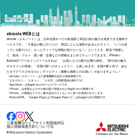
ekinote WEBとは
ekinote（エキノート）は、日本全国すべての鉄道駅と周辺の街の魅力を発見できる無料サ
ービスです。「今度あの駅に行くけど、周辺にどんな場所があるんだろう？」「いつも使
っている駅だけど、もっとディープな情報が知りたいな！」というとき、駅名で検索し
て、観光・グルメ・買い物・交通などの情報をまとめてチェックできます。iPhone /
Androidアプリをインストールすれば、「お気に入りの駅や記事の保存」「駅や街の魅力
やエキメシの投稿」「全国の駅へのチェックイン」も楽しめます。全国の駅と街で、あな
たをワクワクさせるセレンディピティ（素敵な偶然との出逢い）がありますように！
「ekinote／エキノート」は三菱電機株式会社の登録商標です。
「エキガタリ」「エキメシ」「エキ活」は商標登録出願中です。
「App Store」はApple Inc.のサービスマークです。
「iPhone」は米国およびその他の国で登録されたApple Inc.の商標です。
「iPhone」の商標はアイホン株式会社のライセンスに基づき使用されています。
「Android
TM
」「Google PlayおよびGoogle Playロゴ」はGoogle LLCの商標です。
三菱電機
ウェブサイト利用規約
個人情報保護方針について
© Mitsubishi Electric Corporation