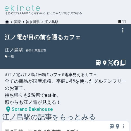
はじめて行く駅のことがわかる 行ってみたい街が見つかる
11
関東
神奈川県
江ノ島駅
江ノ電が目の前を通るカフェ
江ノ島
駅
神奈川県藤沢市
一般
#江ノ電
#江ノ島
#米粉
#カフェ
#電車見えるカフェ
全ての商品が国産米粉、平飼い卵を使ったグルテンフリー
のお菓子。

持ち帰りも2階席でeat-in。

窓からも江ノ電が見える！
Sorano Bakehouse
江ノ島
駅の記事をもっとみる