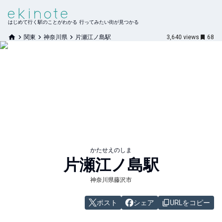
はじめて行く駅のことがわかる 行ってみたい街が見つかる
関東
神奈川県
片瀬江ノ島駅
3,640
views
68
かたせえのしま
片瀬江ノ島
駅
神奈川県藤沢市
ポスト
シェア
URLをコピー