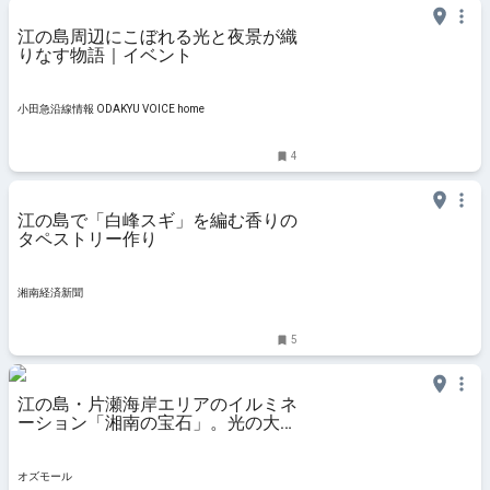
江の島周辺にこぼれる光と夜景が織
りなす物語｜イベント
小田急沿線情報 ODAKYU VOICE home
4
江の島で「白峰スギ」を編む香りの
タペストリー作り
湘南経済新聞
5
江の島・片瀬海岸エリアのイルミネ
ーション「湘南の宝石」。光の大空
間と富士山シルエットの感動的な共
演も - OZmall
オズモール