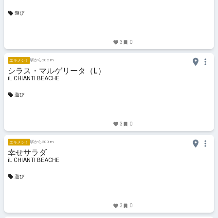
遊び
3
0
駅から202 m
エキメシ！
シラス・マルゲリータ（L）
iL CHIANTI BEACHE
遊び
3
0
駅から200 m
エキメシ！
幸せサラダ
iL CHIANTI BEACHE
遊び
3
0