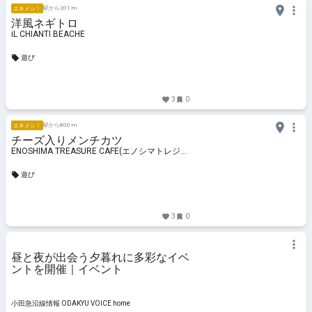
駅から201 m
エキメシ！
洋風ネギトロ
iL CHIANTI BEACHE
遊び
3
0
駅から800 m
エキメシ！
チーズ入りメンチカツ
ENOSHIMA TREASURE CAFE(エノシマトレジャ
ーカフェ)
遊び
3
0
昼と夜が出会う夕暮れに多彩なイベ
ントを開催｜イベント
小田急沿線情報 ODAKYU VOICE home