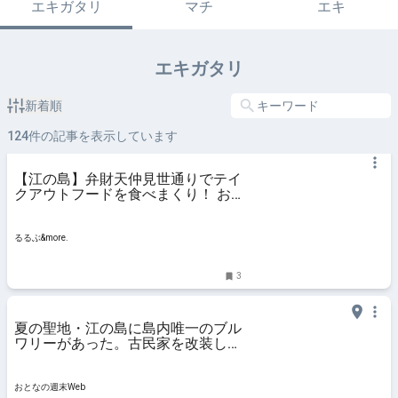
エキガタリ
マチ
エキ
エキガタリ
新着順
124
件の記事を表示しています
【江の島】弁財天仲見世通りでテイ
クアウトフードを食べまくり！ お
すすめ13選｜るるぶ&more.
るるぶ&more.
3
夏の聖地・江の島に島内唯一のブル
ワリーがあった。古民家を改装した
タップルームで、できたてのフレッ
シュな一杯を
おとなの週末Web