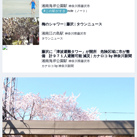
湘南海岸公園
駅
神奈川県藤沢市
#この駅がすき
note（ノート）
梅のシャワー | 藤沢 | タウンニュース
湘南江の島
駅
神奈川県藤沢市
タウンニュース
藤沢に「津波避難タワー」が開所 危険区域に市が整
備 計９７１人避難可能 減災 | カナロコ by 神奈川新聞
湘南海岸公園
駅
神奈川県藤沢市
カナロコ by 神奈川新聞