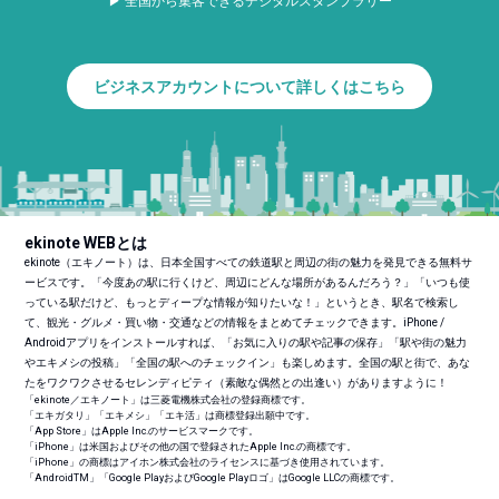
▶ 全国から集客できるデジタルスタンプラリー
ビジネスアカウントについて詳しくはこちら
ekinote WEBとは
ekinote（エキノート）は、日本全国すべての鉄道駅と周辺の街の魅力を発見できる無料サ
ービスです。「今度あの駅に行くけど、周辺にどんな場所があるんだろう？」「いつも使
っている駅だけど、もっとディープな情報が知りたいな！」というとき、駅名で検索し
て、観光・グルメ・買い物・交通などの情報をまとめてチェックできます。iPhone /
Androidアプリをインストールすれば、「お気に入りの駅や記事の保存」「駅や街の魅力
やエキメシの投稿」「全国の駅へのチェックイン」も楽しめます。全国の駅と街で、あな
たをワクワクさせるセレンディピティ（素敵な偶然との出逢い）がありますように！
「ekinote／エキノート」は三菱電機株式会社の登録商標です。
「エキガタリ」「エキメシ」「エキ活」は商標登録出願中です。
「App Store」はApple Inc.のサービスマークです。
「iPhone」は米国およびその他の国で登録されたApple Inc.の商標です。
「iPhone」の商標はアイホン株式会社のライセンスに基づき使用されています。
「Android
TM
」「Google PlayおよびGoogle Playロゴ」はGoogle LLCの商標です。