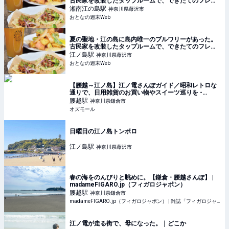
古民家を改装したタップルームで、できたてのフレッ
シュな一杯を
湘南江の島
駅
神奈川県藤沢市
おとなの週末Web
夏の聖地・江の島に島内唯一のブルワリーがあった。
古民家を改装したタップルームで、できたてのフレッ
シュな一杯を
江ノ島
駅
神奈川県藤沢市
おとなの週末Web
【腰越～江ノ島】江ノ電さんぽガイド／昭和レトロな
通りで、日用雑貨のお買い物やスイーツ巡りを -
OZmall
腰越
駅
神奈川県鎌倉市
オズモール
日曜日の江ノ島トンボロ
江ノ島
駅
神奈川県藤沢市
春の海をのんびりと眺めに。【鎌倉・腰越さんぽ】 |
madameFIGARO.jp（フィガロジャポン）
腰越
駅
神奈川県鎌倉市
madameFIGARO.jp（フィガロジャポン） | 雑誌「フィガロジャポン」の公式サイト。ファッション、ビューティ、旅、グルメ、カルチャー、インテリアのトレンドはもちろん、占いやパリなど、ここでし
江ノ電が走る街で、母になった。｜どこか