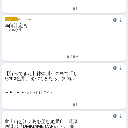
5
駅から149 m
エキメシ！
漁師汁定食
江ノ島小屋
5
0
【行ってきた】神奈川江の島で「し
らす2色丼」食べてきたら、湘南の
海が最高すぎてテンションあがった
件 | sotokoto online（ソトコトオン
ライン）
sotokoto online（ソトコトオンライン）
5
富士山と江ノ島を望む絶景店 片瀬
漁港の『UMIGAME CAFE』へ 美