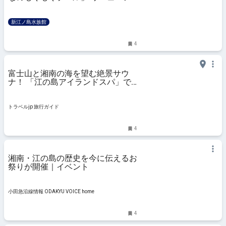
ルオープン！ | 新着情報 | 新江ノ島
水族館
新江ノ島水族館
4
富士山と湘南の海を望む絶景サウ
ナ！ 「江の島アイランドスパ」で
ととのい体験 | 神奈川県 | トラベル
jp 旅行ガイド
トラベルjp 旅行ガイド
4
湘南・江の島の歴史を今に伝えるお
祭りが開催｜イベント
小田急沿線情報 ODAKYU VOICE home
4