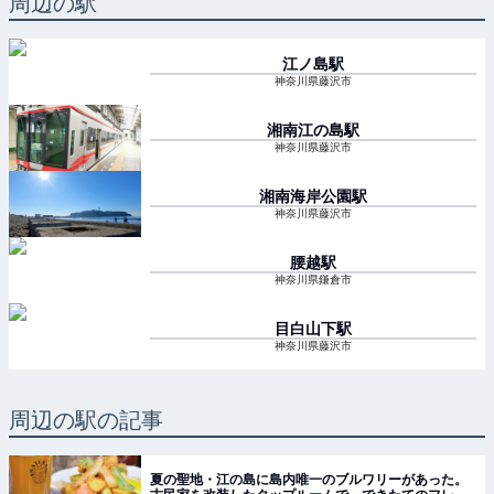
周辺の駅
江ノ島
駅
神奈川県藤沢市
湘南江の島
駅
神奈川県藤沢市
湘南海岸公園
駅
神奈川県藤沢市
腰越
駅
神奈川県鎌倉市
目白山下
駅
神奈川県藤沢市
周辺の駅の記事
夏の聖地・江の島に島内唯一のブルワリーがあった。