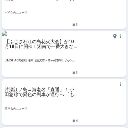
味しいアジフライを求めて走る旅
バイクのニュース
5
【ふじさわ江の島花火大会】が10
月18日に開催！湘南で一番大きな
花火が打ち上がる夜
JIMOHACK湘南 | 湘南（藤沢市・茅ヶ崎市等）のグル
メ・イベント・観光情報
5
片瀬江ノ島→海老名「直通」！ 小
田急線で異色の列車が運行へ 「も
ころん号」が特別なルートで走る |
乗りものニュース
乗りものニュース
6