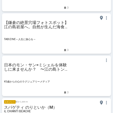
3
【鎌倉の絶景穴場フォトスポット】
江の島岩屋へ。自然が生んだ海食洞
窟で楽しむ、ひんやり空間と写真に
残したくなる幻想的な風景 |
TABIZINE～人生に旅心を～
TABIZINE～人生に旅心を～
3
日本のモン・サン=ミシェルを体験
しに来ませんか？ 〜江の島トンボ
ロ〜
45歳からの心のラグジュアリーメディア
3
駅から200 m
エキメシ！
スパゲティ のりといか（M）
iL CHIANTI BEACHE