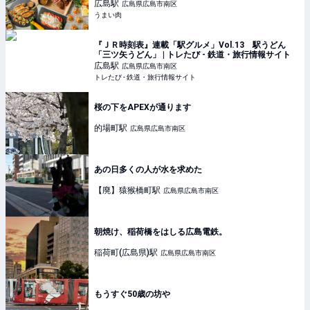
ェ」開催中 - うまい肉
広島
駅
広島県広島市南区
うまい肉
『ＪＲ時刻表』連載「駅グルメ」Vol.13 駅うどん
「三ツ矢うどん」 | トレたび - 鉄道・旅行情報サイト
広島
駅
広島県広島市南区
トレたび - 鉄道・旅行情報サイト
桜の下をAPEXが通ります
的場町
駅
広島県広島市南区
あの日多くの人が水を求めた
【廃】猿猴橋町
駅
広島県広島市南区
朝焼け、稲荷橋をはしる広島電鉄。
稲荷町(広島県)
駅
広島県広島市南区
もうすぐ50歳の坊や