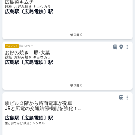
広島菜キムチ
鉄板･お好み焼き キョウカラ
広島駅〔広島電鉄〕駅
3
0
駅から170 m
エキメシ！
お好み焼き 豚-大葉
鉄板･お好み焼き キョウカラ
広島駅〔広島電鉄〕駅
3
0
駅ビル２階から路面電車が発車
JRと広電の交通結節機能を強化！
生まれ変わった広島駅を見る（広島
広島駅〔広島電鉄〕駅
県広島市）【コラム】 | 旅とおでか
け 鉄道チャンネル
旅とおでかけ 鉄道チャンネル