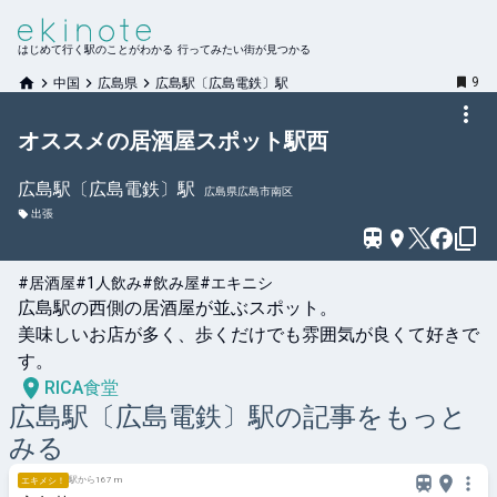
はじめて行く駅のことがわかる 行ってみたい街が見つかる
9
中国
広島県
広島駅〔広島電鉄〕駅
オススメの居酒屋スポット駅西
広島駅〔広島電鉄〕
駅
広島県広島市南区
出張
#居酒屋
#1人飲み
#飲み屋
#エキニシ
広島駅の西側の居酒屋が並ぶスポット。

美味しいお店が多く、歩くだけでも雰囲気が良くて好きで
す。
RICA食堂
広島駅〔広島電鉄〕
駅の記事をもっと
みる
駅から167 m
エキメシ！