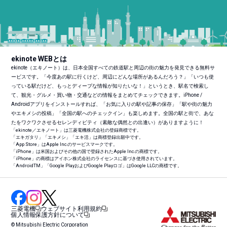
ekinote WEBとは
ekinote（エキノート）は、日本全国すべての鉄道駅と周辺の街の魅力を発見できる無料サ
ービスです。「今度あの駅に行くけど、周辺にどんな場所があるんだろう？」「いつも使
っている駅だけど、もっとディープな情報が知りたいな！」というとき、駅名で検索し
て、観光・グルメ・買い物・交通などの情報をまとめてチェックできます。iPhone /
Androidアプリをインストールすれば、「お気に入りの駅や記事の保存」「駅や街の魅力
やエキメシの投稿」「全国の駅へのチェックイン」も楽しめます。全国の駅と街で、あな
たをワクワクさせるセレンディピティ（素敵な偶然との出逢い）がありますように！
「ekinote／エキノート」は三菱電機株式会社の登録商標です。
「エキガタリ」「エキメシ」「エキ活」は商標登録出願中です。
「App Store」はApple Inc.のサービスマークです。
「iPhone」は米国およびその他の国で登録されたApple Inc.の商標です。
「iPhone」の商標はアイホン株式会社のライセンスに基づき使用されています。
「Android
TM
」「Google PlayおよびGoogle Playロゴ」はGoogle LLCの商標です。
三菱電機
ウェブサイト利用規約
個人情報保護方針について
© Mitsubishi Electric Corporation