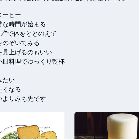
ーヒー　

な時間が始まる

”で体をととのえて　

のぞいてみる

見上げるのもいい

皿料理でゆっくり乾杯

たい

くなる
