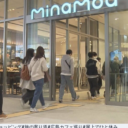
ョッピング
#旅の寄り道
#広島カフェ巡り
#屋上でひと休み