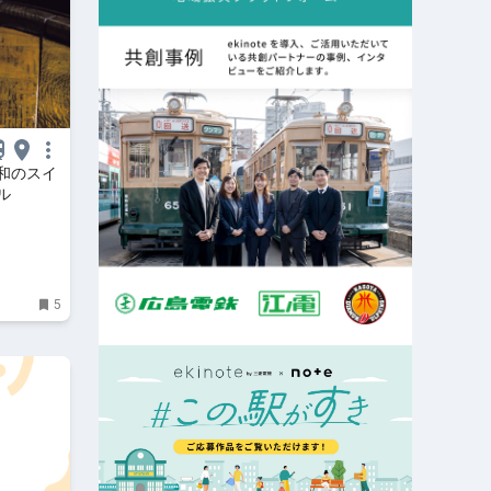
和のスイ
ル
5