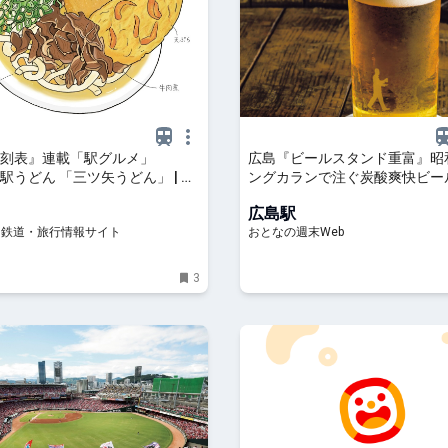
刻表』連載「駅グルメ」
広島『ビールスタンド重富』昭
3 駅うどん 「三ツ矢うどん」 | ト
ングカランで注ぐ炭酸爽快ビー
- 鉄道・旅行情報サイト
広島駅
- 鉄道・旅行情報サイト
おとなの週末Web
3