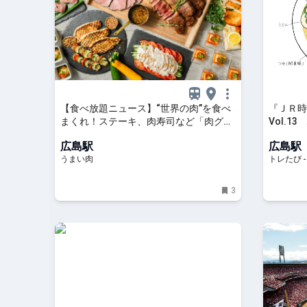
【食べ放題ニュース】“世界の肉”を食べ
『ＪＲ時
まくれ！ステーキ、肉寿司など「肉グル
Vol.1
メ食べ放題ホテルビュッフェ」開催中 -
レたび 
広島駅
広島駅
うまい肉
うまい肉
トレたび 
3