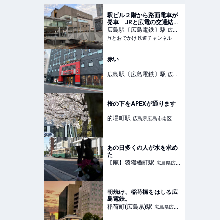
駅ビル２階から路面電車が
発車 JRと広電の交通結節
機能を強化！ 生まれ変わっ
広島駅〔広島電鉄〕
駅
広島
た広島駅を見る（広島県広
旅とおでかけ 鉄道チャンネル
県広島市南区
島市）【コラム】 | 旅とお
でかけ 鉄道チャンネル
赤い
広島駅〔広島電鉄〕
駅
広島
県広島市南区
桜の下をAPEXが通ります
的場町
駅
広島県広島市南区
あの日多くの人が水を求め
た
【廃】猿猴橋町
駅
広島県広島
市南区
朝焼け、稲荷橋をはしる広
島電鉄。
稲荷町(広島県)
駅
広島県広島
市南区