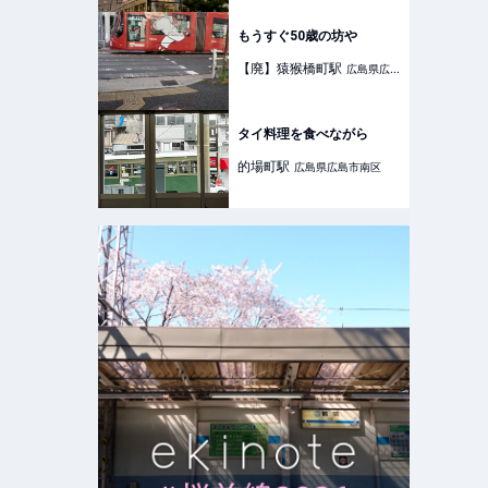
もうすぐ50歳の坊や
【廃】猿猴橋町
駅
広島県広島
市南区
タイ料理を食べながら
的場町
駅
広島県広島市南区