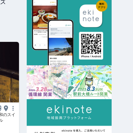
ズ
和のスイ
ル