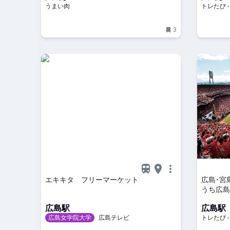
うまい肉
トレたび 
3
エキキタ フリーマーケット
広島･宮
うち広島
ン】 | 
広島駅
広島駅
広島女学院大学
広島テレビ
トレたび 