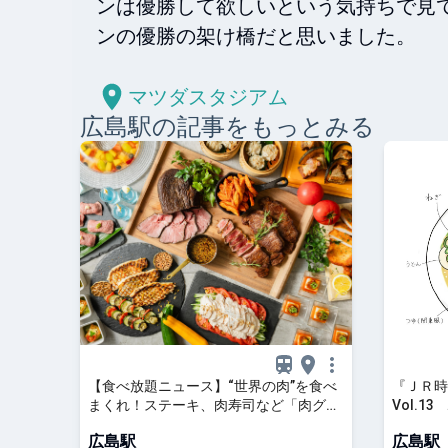
ンは優勝して欲しいという気持ちで見
ンの優勝の架け橋だと思いました。

マツダスタジアム
広島
駅の記事をもっとみる
【食べ放題ニュース】“世界の肉”を食べ
『ＪＲ時
まくれ！ステーキ、肉寿司など「肉グル
Vol.1
メ食べ放題ホテルビュッフェ」開催中 -
レたび 
広島駅
広島駅
うまい肉