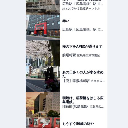
機能を強化！ 生まれ変わっ
広島駅〔広島電鉄〕
駅
広島
た広島駅を見る（広島県広
旅とおでかけ 鉄道チャンネル
県広島市南区
島市）【コラム】 | 旅とお
でかけ 鉄道チャンネル
赤い
広島駅〔広島電鉄〕
駅
広島
県広島市南区
桜の下をAPEXが通ります
的場町
駅
広島県広島市南区
あの日多くの人が水を求め
た
【廃】猿猴橋町
駅
広島県広島
市南区
朝焼け、稲荷橋をはしる広
島電鉄。
稲荷町(広島県)
駅
広島県広島
市南区
もうすぐ50歳の坊や