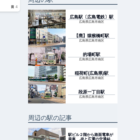
4
広島駅〔広島電鉄〕
駅
広島県広島市南区
【廃】猿猴橋町
駅
広島県広島市南区
的場町
駅
広島県広島市南区
稲荷町(広島県)
駅
広島県広島市南区
段原一丁目
駅
広島県広島市南区
周辺の駅の記事
駅ビル２階から路面電車が
発車 JRと広電の交通結節