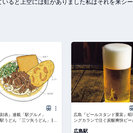
ていると上空には虹がありました私はそれを来シー
刻表』連載「駅グルメ」
広島『ビールスタンド重富』昭
3 駅うどん 「三ツ矢うどん」 | ト
ングカランで注ぐ炭酸爽快ビー
- 鉄道・旅行情報サイト
広島駅