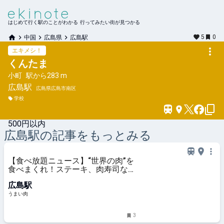
はじめて行く駅のことがわかる 行ってみたい街が見つかる
5
0
中国
広島県
広島駅
エキメシ！
くんたま
小町
駅から
283 m
広島
駅
広島県広島市南区
学校
500円以内
広島
駅の記事をもっとみる
【食べ放題ニュース】“世界の肉”を
食べまくれ！ステーキ、肉寿司など
「肉グルメ食べ放題ホテルビュッフ
広島駅
ェ」開催中 - うまい肉
うまい肉
3