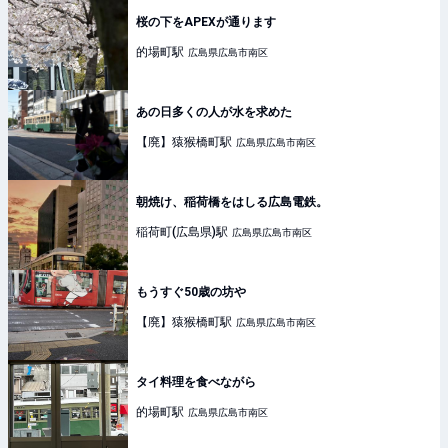
桜の下をAPEXが通ります
的場町
駅
広島県広島市南区
あの日多くの人が水を求めた
【廃】猿猴橋町
駅
広島県広島市南区
朝焼け、稲荷橋をはしる広島電鉄。
稲荷町(広島県)
駅
広島県広島市南区
もうすぐ50歳の坊や
【廃】猿猴橋町
駅
広島県広島市南区
タイ料理を食べながら
的場町
駅
広島県広島市南区