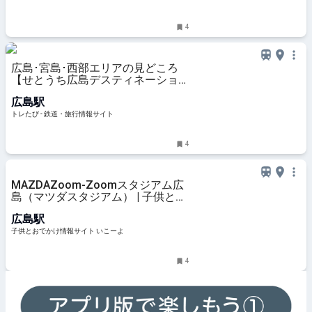
4
広島･宮島･西部エリアの見どころ
【せとうち広島デスティネーション
キャンペーン】 | トレたび - 鉄道・
広島駅
旅行情報サイト
トレたび - 鉄道・旅行情報サイト
4
MAZDAZoom-Zoomスタジアム広
島（マツダスタジアム） | 子供とお
出かけ情報「いこーよ」
広島駅
子供とおでかけ情報サイト いこーよ
4