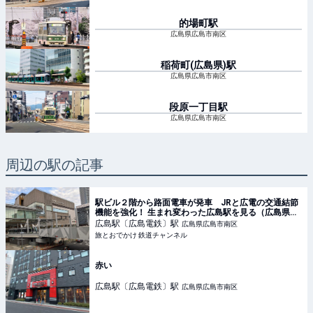
的場町
駅
広島県広島市南区
稲荷町(広島県)
駅
広島県広島市南区
段原一丁目
駅
広島県広島市南区
周辺の駅の記事
駅ビル２階から路面電車が発車 JRと広電の交通結節
機能を強化！ 生まれ変わった広島駅を見る（広島県広
島市）【コラム】 | 旅とおでかけ 鉄道チャンネル
広島駅〔広島電鉄〕
駅
広島県広島市南区
旅とおでかけ 鉄道チャンネル
赤い
広島駅〔広島電鉄〕
駅
広島県広島市南区