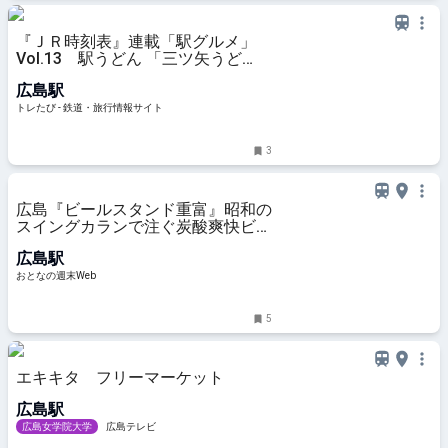
『ＪＲ時刻表』連載「駅グルメ」
Vol.13 駅うどん 「三ツ矢うど
ん」 | トレたび - 鉄道・旅行情報サ
広島駅
イト
トレたび - 鉄道・旅行情報サイト
3
広島『ビールスタンド重富』昭和の
スイングカランで注ぐ炭酸爽快ビー
ル
広島駅
おとなの週末Web
5
エキキタ フリーマーケット
広島駅
広島女学院大学
広島テレビ