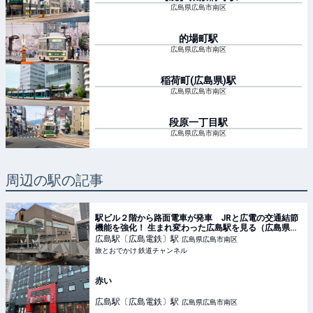
広島県広島市南区
的場町
駅
広島県広島市南区
稲荷町(広島県)
駅
広島県広島市南区
段原一丁目
駅
広島県広島市南区
周辺の駅の記事
駅ビル２階から路面電車が発車 JRと広電の交通結節
機能を強化！ 生まれ変わった広島駅を見る（広島県広
島市）【コラム】 | 旅とおでかけ 鉄道チャンネル
広島駅〔広島電鉄〕
駅
広島県広島市南区
旅とおでかけ 鉄道チャンネル
赤い
広島駅〔広島電鉄〕
駅
広島県広島市南区