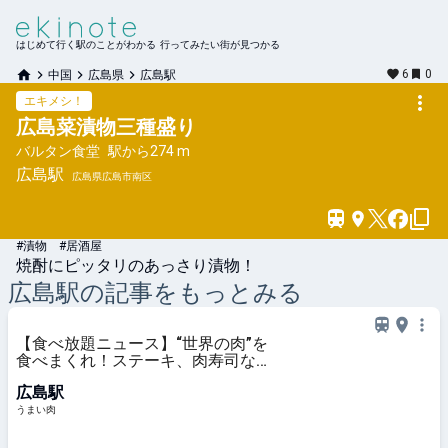
はじめて行く駅のことがわかる 行ってみたい街が見つかる
6
0
中国
広島県
広島駅
エキメシ！
広島菜漬物三種盛り
バルタン食堂
駅から
274 m
広島
駅
広島県広島市南区
#漬物 #居酒屋
焼酎にピッタリのあっさり漬物！
広島
駅の記事をもっとみる
【食べ放題ニュース】“世界の肉”を
食べまくれ！ステーキ、肉寿司など
「肉グルメ食べ放題ホテルビュッフ
広島駅
ェ」開催中 - うまい肉
うまい肉