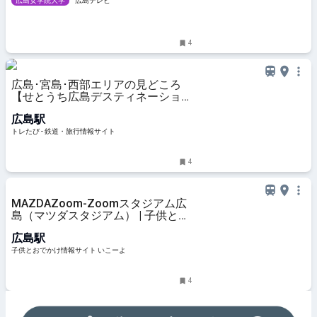
広島女学院大学
広島テレビ
4
広島･宮島･西部エリアの見どころ
【せとうち広島デスティネーション
キャンペーン】 | トレたび - 鉄道・
広島駅
旅行情報サイト
トレたび - 鉄道・旅行情報サイト
4
MAZDAZoom-Zoomスタジアム広
島（マツダスタジアム） | 子供とお
出かけ情報「いこーよ」
広島駅
子供とおでかけ情報サイト いこーよ
4