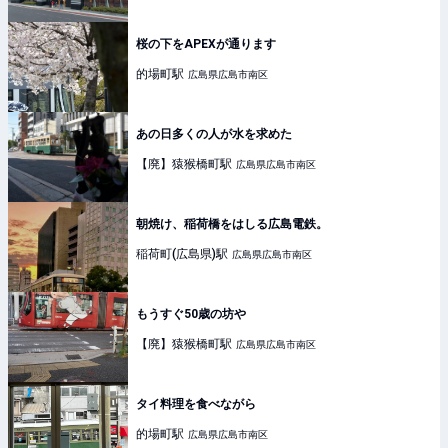
桜の下をAPEXが通ります
的場町
駅
広島県広島市南区
あの日多くの人が水を求めた
【廃】猿猴橋町
駅
広島県広島市南区
朝焼け、稲荷橋をはしる広島電鉄。
稲荷町(広島県)
駅
広島県広島市南区
もうすぐ50歳の坊や
【廃】猿猴橋町
駅
広島県広島市南区
タイ料理を食べながら
的場町
駅
広島県広島市南区