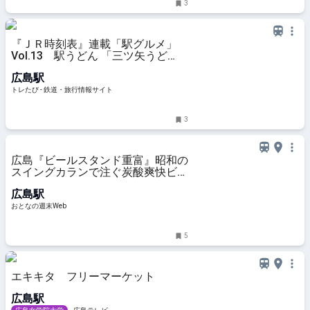
3
『ＪＲ時刻表』連載「駅グルメ」
Vol.13 駅うどん 「三ツ矢うど
ん」 | トレたび - 鉄道・旅行情報サ
広島駅
イト
トレたび - 鉄道・旅行情報サイト
3
広島『ビールスタンド重富』昭和の
スイングカランで注ぐ炭酸爽快ビー
ル
広島駅
おとなの週末Web
5
エキキタ フリーマーケット
広島駅