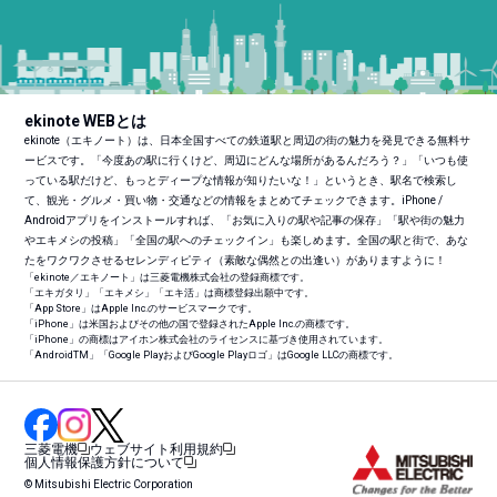
ekinote WEBとは
ekinote（エキノート）は、日本全国すべての鉄道駅と周辺の街の魅力を発見できる無料サ
ービスです。「今度あの駅に行くけど、周辺にどんな場所があるんだろう？」「いつも使
っている駅だけど、もっとディープな情報が知りたいな！」というとき、駅名で検索し
て、観光・グルメ・買い物・交通などの情報をまとめてチェックできます。iPhone /
Androidアプリをインストールすれば、「お気に入りの駅や記事の保存」「駅や街の魅力
やエキメシの投稿」「全国の駅へのチェックイン」も楽しめます。全国の駅と街で、あな
たをワクワクさせるセレンディピティ（素敵な偶然との出逢い）がありますように！
「ekinote／エキノート」は三菱電機株式会社の登録商標です。
「エキガタリ」「エキメシ」「エキ活」は商標登録出願中です。
「App Store」はApple Inc.のサービスマークです。
「iPhone」は米国およびその他の国で登録されたApple Inc.の商標です。
「iPhone」の商標はアイホン株式会社のライセンスに基づき使用されています。
「Android
TM
」「Google PlayおよびGoogle Playロゴ」はGoogle LLCの商標です。
三菱電機
ウェブサイト利用規約
個人情報保護方針について
© Mitsubishi Electric Corporation