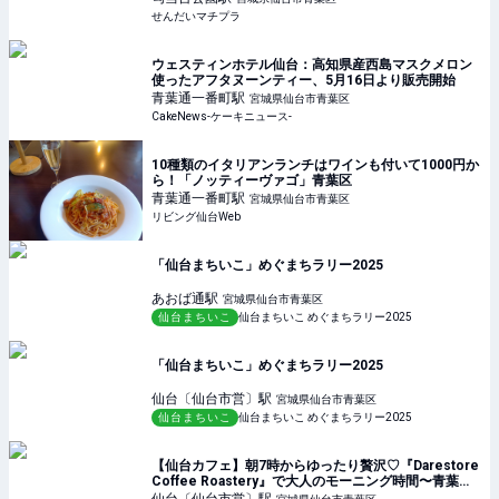
せんだいマチプラ
ウェスティンホテル仙台：高知県産西島マスクメロン
使ったアフタヌーンティー、5月16日より販売開始
青葉通一番町
駅
宮城県仙台市青葉区
CakeNews-ケーキニュース-
10種類のイタリアンランチはワインも付いて1000円か
ら！「ノッティーヴァゴ」青葉区
青葉通一番町
駅
宮城県仙台市青葉区
リビング仙台Web
「仙台まちいこ」めぐまちラリー2025
あおば通
駅
宮城県仙台市青葉区
仙台まちいこ
仙台まちいこ めぐまちラリー2025
「仙台まちいこ」めぐまちラリー2025
仙台〔仙台市営〕
駅
宮城県仙台市青葉区
仙台まちいこ
仙台まちいこ めぐまちラリー2025
【仙台カフェ】朝7時からゆったり贅沢♡『Darestore
Coffee Roastery』で大人のモーニング時間〜青葉区
花京院〜 - せんだいマチプラ