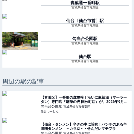
青葉通一番町
駅
宮城県仙台市青葉区
仙台〔仙台市営〕
駅
宮城県仙台市青葉区
勾当台公園
駅
宮城県仙台市青葉区
仙台
駅
宮城県仙台市青葉区
周辺の駅の記事
【青葉区】一番町の虎屋横丁沿いに麻辣湯（マーラー
タン）専門店『麻辣の虎 国分町店』が、2026年9月に
出店か。
勾当台公園
駅
宮城県仙台市青葉区
仙台つーしん
【仙台・タンメン】辛さの中に旨味！パンチのある辛
味噌タンメン ～カラ助～ - せんだいマチプラ
勾当台公園
駅
宮城県仙台市青葉区