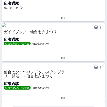
広瀬通駅
TRATTORIA RUBIN 仙台」～仙台市
⻘葉区中央～ - せんだいマチプラ
せんだいマチプラ
5
ガイドブック - 仙台七夕まつり
広瀬通駅
仙台七夕まつり協賛会
仙台七夕まつり
8
仙台七夕まつりデジタルスタンプラ
リー開催！ - 仙台七夕まつり
広瀬通駅
仙台七夕まつり協賛会
仙台七夕まつり
8