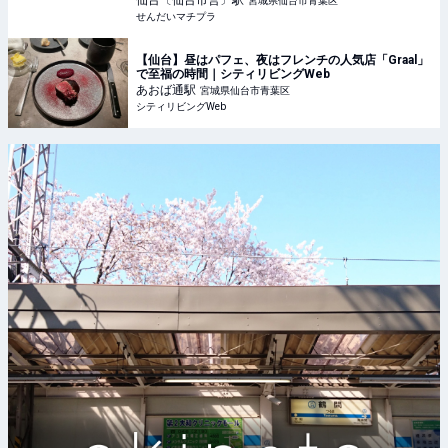
仙台〔仙台市営〕
駅
宮城県仙台市青葉区
せんだいマチプラ
【仙台】昼はパフェ、夜はフレンチの人気店「Graal」
で至福の時間｜シティリビングWeb
あおば通
駅
宮城県仙台市青葉区
シティリビングWeb