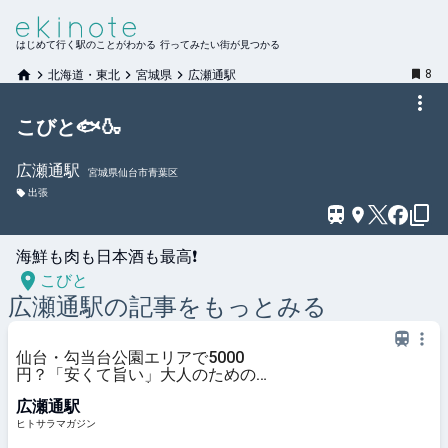
はじめて行く駅のことがわかる 行ってみたい街が見つかる
8
北海道・東北
宮城県
広瀬通駅
こびと🐟🍶
広瀬通
駅
宮城県仙台市青葉区
出張
海鮮も肉も日本酒も最高❗️
こびと
広瀬通
駅の記事をもっとみる
仙台・勾当台公園エリアで5000
円？「安くて旨い」大人のためのコ
スパ酒場を厳選 │ ヒトサラマガ
広瀬通駅
ジン
ヒトサラマガジン