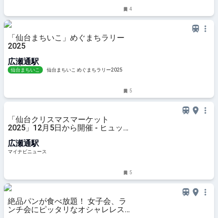
4
「仙台まちいこ」めぐまちラリー
2025
広瀬通駅
仙台まちいこ
仙台まちいこ めぐまちラリー2025
5
「仙台クリスマスマーケット
2025」12月5日から開催 - ヒュッテ
約40店舗のメインメニューを一挙
広瀬通駅
公開
マイナビニュース
5
絶品パンが食べ放題！ 女子会、ラ
ンチ会にピッタリなオシャレレスト
ラン「THE CITY BAKERY