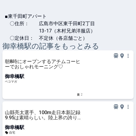
■東千田町アパート

　〇住所：　　広島市中区東千田町2丁目

　　　　　　　13-17（木村兄弟洋服店）

　〇定休日：　不定休（各店舗ごと）
御幸橋
駅の記事をもっとみる
朝8時にオープンするアチムコーヒ
ーでおしゃれモーニング♡
御幸橋駅
ペコマガ
2
山縣亮太選手、100m走日本新記録
9.95は素晴らしい。陸上界の誇りだ
ね。
御幸橋駅
自宅