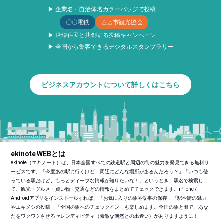
▶ 企業名・自治体名カラーバッジで投稿
〇〇電鉄
△△市観光協会
▶ 沿線住民と共創する投稿キャンペーン
▶ 全国から集客できるデジタルスタンプラリー
ビジネスアカウントについて詳しくはこちら
ekinote WEBとは
ekinote（エキノート）は、日本全国すべての鉄道駅と周辺の街の魅力を発見できる無料サ
ービスです。「今度あの駅に行くけど、周辺にどんな場所があるんだろう？」「いつも使
っている駅だけど、もっとディープな情報が知りたいな！」というとき、駅名で検索し
て、観光・グルメ・買い物・交通などの情報をまとめてチェックできます。iPhone /
Androidアプリをインストールすれば、「お気に入りの駅や記事の保存」「駅や街の魅力
やエキメシの投稿」「全国の駅へのチェックイン」も楽しめます。全国の駅と街で、あな
たをワクワクさせるセレンディピティ（素敵な偶然との出逢い）がありますように！