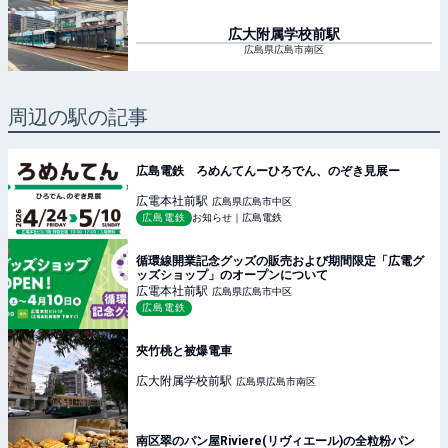
広大附属学校前
駅
広島県広島市南区
周辺の駅の記事
広島電鉄 ろめんてんーひろでん、のぞき見展ー
広電本社前
駅
広島県広島市中区
広島電鉄
お知らせ｜広島電鉄
循環線開業記念グッズの販売および期間限定「広電グ
ッズショップ」のオープンについて
広電本社前
駅
広島県広島市中区
広島電鉄
夾竹桃と被爆電車
広大附属学校前
駅
広島県広島市南区
南区翠のパン屋Riviere(リヴィエール)の全粒粉パン