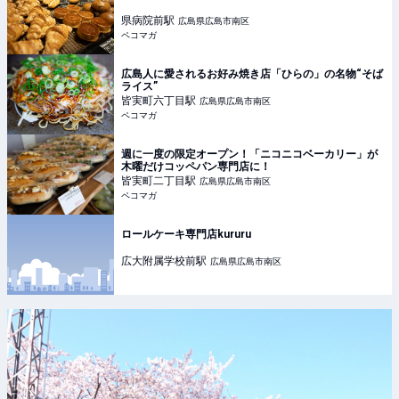
県病院前
駅
広島県広島市南区
ペコマガ
広島人に愛されるお好み焼き店「ひらの」の名物“そば
ライス”
皆実町六丁目
駅
広島県広島市南区
ペコマガ
週に一度の限定オープン！「ニコニコベーカリー」が
木曜だけコッペパン専門店に！
皆実町二丁目
駅
広島県広島市南区
ペコマガ
ロールケーキ専門店kururu
広大附属学校前
駅
広島県広島市南区