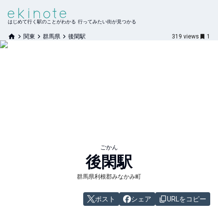
はじめて行く駅のことがわかる 行ってみたい街が見つかる
関東
群馬県
後閑駅
319
views
1
ごかん
後閑
駅
群馬県利根郡みなかみ町
ポスト
シェア
URLをコピー