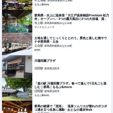
中之条
駅
群馬県吾妻郡中之条町
るるぶ&more.
群馬県・水上に温泉宿「大江戸温泉物語Premium 松乃
井」オープンへ - 3つの露天風呂に2つの大浴場、貸し
切り風呂も
水上
駅
群馬県利根郡みなかみ町
マイナビニュース
土地を通してじっくりととのう。景色と楽しむ旅サウ
ナ＠群馬県・土合
土合
駅
群馬県利根郡みなかみ町
anan
川場田園プラザ
沼田
駅
群馬県沼田市
「道の駅 川場田園プラザ」食べて遊んで1日丸ごと楽
しむ｜群馬｜るるぶ&more.
沼田
駅
群馬県沼田市
るるぶ&more.
群馬の秘湯で「混浴」 温泉ソムリエが憧れのポコポ
コ湧き立つ名泉に感動 - おとなの週末Web