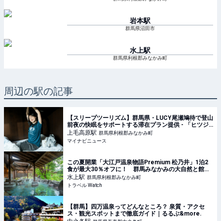
岩本
駅
群馬県沼田市
水上
駅
群馬県利根郡みなかみ町
周辺の駅の記事
【スリープツーリズム】群馬県・LUCY尾瀬鳩待で登山
前夜の快眠をサポートする滞在プラン提供 - 「ヒツジ
のいらない枕」とコラボ
上毛高原
駅
群馬県利根郡みなかみ町
マイナビニュース
この夏開業「大江戸温泉物語Premium 松乃井」1泊2
食が最大30％オフに！ 群馬みなかみの大自然と館内
湯めぐり堪能
水上
駅
群馬県利根郡みなかみ町
トラベル Watch
【群馬】四万温泉ってどんなところ？ 泉質・アクセ
ス・観光スポットまで徹底ガイド｜るるぶ&more.