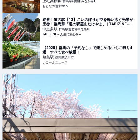
上毛高原
駅
群馬県利根郡みなかみ町
おとなの週末Web
絶景！道の駅【13】こいのぼりが空を舞い泳ぐ光景が
圧巻！群馬県「道の駅霊山たけやま」 | TABIZINE～人
生に旅心を～
中之条
駅
群馬県吾妻郡中之条町
TABIZINE～人生に旅心を～
【2025】群馬の「予約なし」で楽しめるいちご狩り4
選 すべて食べ放題！
敷島
駅
群馬県渋川市
いこーよニュース