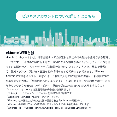
ビジネスアカウントについて詳しくはこちら
ekinote WEBとは
ekinote（エキノート）は、日本全国すべての鉄道駅と周辺の街の魅力を発見できる無料サ
ービスです。「今度あの駅に行くけど、周辺にどんな場所があるんだろう？」「いつも使
っている駅だけど、もっとディープな情報が知りたいな！」というとき、駅名で検索し
て、観光・グルメ・買い物・交通などの情報をまとめてチェックできます。iPhone /
Androidアプリをインストールすれば、「お気に入りの駅や記事の保存」「駅や街の魅力
やエキメシの投稿」「全国の駅へのチェックイン」も楽しめます。全国の駅と街で、あな
たをワクワクさせるセレンディピティ（素敵な偶然との出逢い）がありますように！
「ekinote／エキノート」は三菱電機株式会社の登録商標です。
「エキガタリ」「エキメシ」「エキ活」は商標登録出願中です。
「App Store」はApple Inc.のサービスマークです。
「iPhone」は米国およびその他の国で登録されたApple Inc.の商標です。
「iPhone」の商標はアイホン株式会社のライセンスに基づき使用されています。
「Android
TM
」「Google PlayおよびGoogle Playロゴ」はGoogle LLCの商標です。