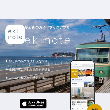
駅と街のガイドブックアプリ
▶ 駅と街の魅力やグルメを投稿
▶ 全国の駅に訪れた記録を残せる
▶ あらゆる駅と街の情報を確認