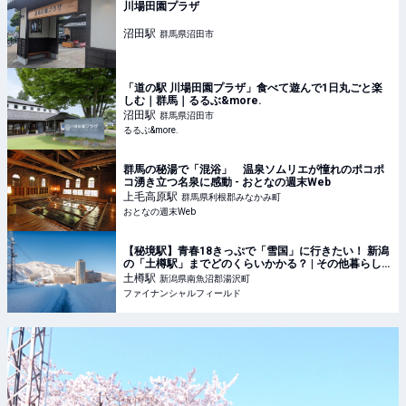
川場田園プラザ
沼田
駅
群馬県沼田市
「道の駅 川場田園プラザ」食べて遊んで1日丸ごと楽
しむ｜群馬｜るるぶ&more.
沼田
駅
群馬県沼田市
るるぶ&more.
群馬の秘湯で「混浴」 温泉ソムリエが憧れのポコポ
コ湧き立つ名泉に感動 - おとなの週末Web
上毛高原
駅
群馬県利根郡みなかみ町
おとなの週末Web
【秘境駅】青春18きっぷで「雪国」に行きたい！ 新潟
の「土樽駅」までどのくらいかかる？ | その他暮らし |
ファイナンシャルフィールド
土樽
駅
新潟県南魚沼郡湯沢町
ファイナンシャルフィールド