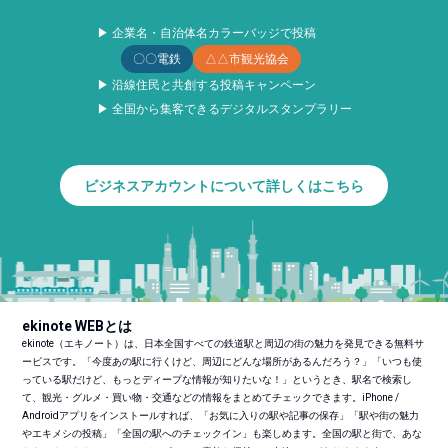
▶ 企業名・自治体名カラーバッジで投稿
〇〇電鉄
△△市観光協会
▶ 沿線住民と共創する投稿キャンペーン
▶ 全国から集客できるデジタルスタンプラリー
ビジネスアカウントについて詳しくはこちら
ekinote WEBとは
ekinote（エキノート）は、日本全国すべての鉄道駅と周辺の街の魅力を発見できる無料サ
ービスです。「今度あの駅に行くけど、周辺にどんな場所があるんだろう？」「いつも使
っている駅だけど、もっとディープな情報が知りたいな！」というとき、駅名で検索し
て、観光・グルメ・買い物・交通などの情報をまとめてチェックできます。iPhone /
Androidアプリをインストールすれば、「お気に入りの駅や記事の保存」「駅や街の魅力
やエキメシの投稿」「全国の駅へのチェックイン」も楽しめます。全国の駅と街で、あな