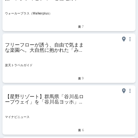
がそろう水上温泉郷へ行こう｜ウォ
ーカープラス
ウォーカープラス（Walkerplus）
7
フリーフローが誘う、自由で気まま
な楽園へ。大自然に抱かれた「みな
かみホテルジュラク」 【楽天トラ
ベル】
楽天トラベルガイド
9
【星野リゾート】群馬県「谷川岳ロ
ープウェイ」を「谷川岳ヨッホ」に
改名 - 首都圏から好アクセスな絶景
の山
マイナビニュース
6