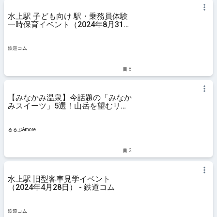
水上駅 子ども向け 駅・乗務員体験
一時保育イベント（2024年8月31
日） - 鉄道コム
鉄道コム
8
【みなかみ温泉】今話題の「みなか
みスイーツ」5選！山岳を望むリゾ
ートエリアで味わう｜るるぶ
&more.
るるぶ&more.
2
水上駅 旧型客車見学イベント
（2024年4月28日） - 鉄道コム
鉄道コム