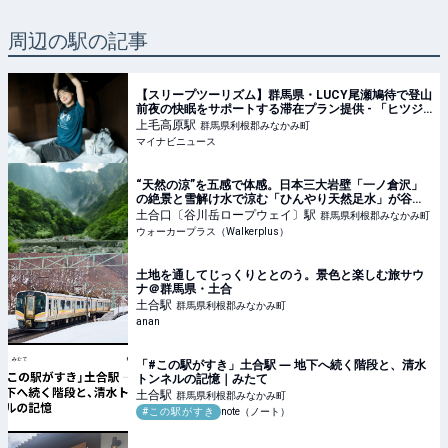
周辺の駅の記事
【スリープツーリズム】群馬県・LUCY尾瀬鳩待で登山
前夜の快眠をサポートする滞在プラン提供 - 「ヒツジ
のいらない枕」とコラボ
上毛高原
駅
群馬県利根郡みなかみ町
マイナビニュース
“天然の涼”を五感で体感。日本三大岩壁「一ノ倉沢」
の絶景と雪解け水で涼む「ひんやり天然足水」が谷川
岳ヨッホで初開催｜ウォーカープラス
土合口〔谷川岳ロープウェイ〕
駅
群馬県利根郡みなかみ町
ウォーカープラス（Walkerplus）
土地を通してじっくりととのう。景色と楽しむ旅サウ
ナ＠群馬県・土合
土合
駅
群馬県利根郡みなかみ町
anan
「#この駅がすき」土合駅 ― 地下へ続く階段と、清水
トンネルの記憶｜みたて
土合
駅
群馬県利根郡みなかみ町
#この駅がすき
note（ノート）