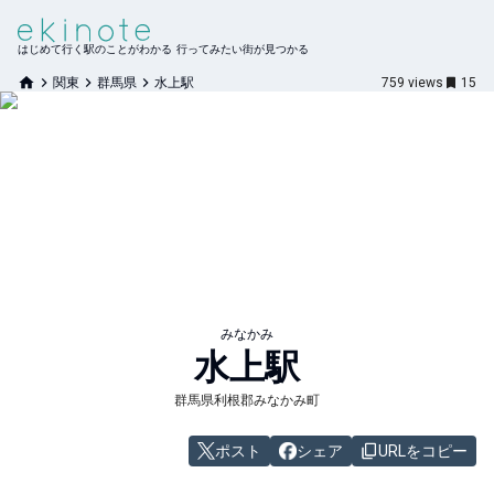
はじめて行く駅のことがわかる 行ってみたい街が見つかる
関東
群馬県
水上駅
759
views
15
みなかみ
水上
駅
群馬県利根郡みなかみ町
ポスト
シェア
URLをコピー