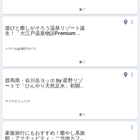
3
遊びと癒しがそろう温泉リゾート誕
生！「大江戸温泉物語Premium 松
乃井」 | 群馬県 | トラベルjp 旅行ガ
イド
トラベルjp 旅行ガイド
3
群馬県・谷川岳ヨッホ by 星野リゾ
ートで「ひんやり天然足水」初開催
へ - 一ノ倉沢の絶景と雪解け水で涼
を体感
マイナビニュース
4
家族旅行にもおすすめ！癒やし系旅
館・アクティビティ・ご当地カフェ