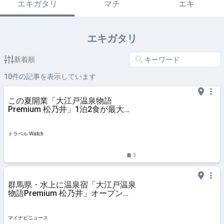
エキガタリ
マチ
エキ
エキガタリ
新着順
10
件の記事を表示しています
この夏開業「大江戸温泉物語
Premium 松乃井」1泊2食が最大
30％オフに！ 群馬みなかみの大
自然と館内湯めぐり堪能
トラベル Watch
3
群馬県・水上に温泉宿「大江戸温泉
物語Premium 松乃井」オープンへ -
3つの露天風呂に2つの大浴場、貸
し切り風呂も
マイナビニュース