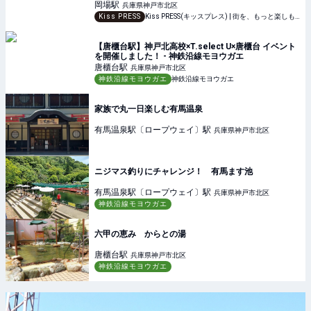
岡場
駅
兵庫県神戸市北区
Kiss PRESS
Kiss PRESS(キッスプレス) | 街を、もっと楽しもう
【唐櫃台駅】神戸北高校×T.select U×唐櫃台 イベント
を開催しました！ - 神鉄沿線モヨウガエ
唐櫃台
駅
兵庫県神戸市北区
神鉄沿線モヨウガエ
神鉄沿線モヨウガエ
家族で丸一日楽しむ有馬温泉
有馬温泉駅〔ロープウェイ〕
駅
兵庫県神戸市北区
ニジマス釣りにチャレンジ！ 有馬ます池
有馬温泉駅〔ロープウェイ〕
駅
兵庫県神戸市北区
神鉄沿線モヨウガエ
六甲の恵み からとの湯
唐櫃台
駅
兵庫県神戸市北区
神鉄沿線モヨウガエ