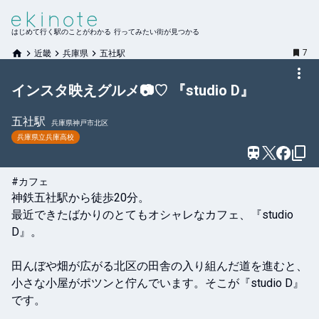
はじめて行く駅のことがわかる 行ってみたい街が見つかる
7
近畿
兵庫県
五社駅
インスタ映えグルメ📷♡ 『studio D』
五社
駅
兵庫県神戸市北区
兵庫県立兵庫高校
#カフェ
神鉄五社駅から徒歩20分。

最近できたばかりのとてもオシャレなカフェ、『studio 
D』。

田んぼや畑が広がる北区の田舎の入り組んだ道を進むと、
小さな小屋がポツンと佇んでいます。そこが『studio D』
です。
