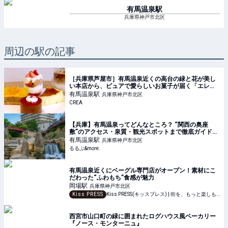
有馬温泉
駅
兵庫県神戸市北区
周辺の駅の記事
［兵庫県芦屋市］有馬温泉近くの高台の緑と花が美し
い本店から、ピュアで愛らしいお菓子が届く「エレ・
モンターニュ 芦屋スタンド」 | そおだよおこの関西お
有馬温泉
駅
兵庫県神戸市北区
いしい、おやつ紀行
CREA
【兵庫】有馬温泉ってどんなところ？ “関西の奥座
敷”のアクセス・泉質・観光スポットまで徹底ガイド｜
るるぶ&more.
有馬温泉
駅
兵庫県神戸市北区
るるぶ&more.
有馬温泉近くにベーグル専門店がオープン！素材にこ
だわった“ふわもち”食感が魅力
岡場
駅
兵庫県神戸市北区
Kiss PRESS
Kiss PRESS(キッスプレス) | 街を、もっと楽しもう
西宮市山口町の緑に囲まれたログハウス風ベーカリー
『ノース・モンターニュ』