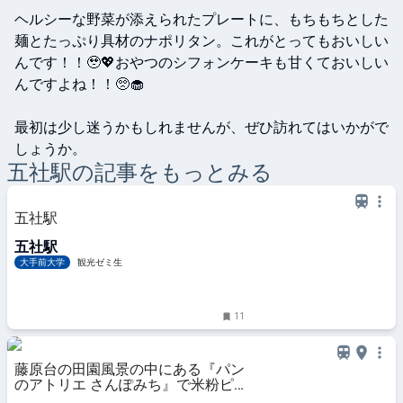
ヘルシーな野菜が添えられたプレートに、もちもちとした
麺とたっぷり具材のナポリタン。これがとってもおいしい
んです！！🥹💖おやつのシフォンケーキも甘くておいしい
んですよね！！🥺🧁

最初は少し迷うかもしれませんが、ぜひ訪れてはいかがで
しょうか。
五社
駅の記事をもっとみる
五社駅
五社駅
大手前大学
観光ゼミ生
11
藤原台の田園風景の中にある『パン
のアトリエ さんぽみち』で米粉ピ
ザを堪能 神戸市