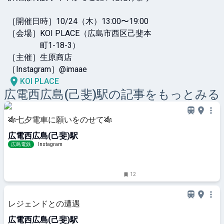
［開催日時］10/24（木）13:00〜19:00

［会場］KOI PLACE（広島市西区己斐本

　　　　町1-18-3）

［主催］生原商店

［Instagram］@imaae
KOI PLACE
広電西広島(己斐)
駅の記事をもっとみる
🎋七夕電車に願いをのせて🎋
広電西広島(己斐)駅
広島電鉄
Instagram
12
レジェンドとの遭遇
広電西広島(己斐)駅