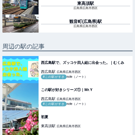
東高須
駅
広島県広島市西区
観音町(広島県)
駅
広島県広島市西区
周辺の駅の記事
西広島駅で、ズッコケ四人組に出会った。｜むくみ
西広島
駅
広島県広島市西区
#この駅がすき
note（ノート）
この駅が好きシリーズ①｜Mr.Y
西広島
駅
広島県広島市西区
#この駅がすき
note（ノート）
初夏
東高須
駅
広島県広島市西区