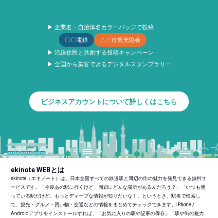
▶ 企業名・自治体名カラーバッジで投稿
〇〇電鉄
△△市観光協会
▶ 沿線住民と共創する投稿キャンペーン
▶ 全国から集客できるデジタルスタンプラリー
ビジネスアカウントについて詳しくはこちら
ekinote WEBとは
ekinote（エキノート）は、日本全国すべての鉄道駅と周辺の街の魅力を発見できる無料サ
ービスです。「今度あの駅に行くけど、周辺にどんな場所があるんだろう？」「いつも使
っている駅だけど、もっとディープな情報が知りたいな！」というとき、駅名で検索し
て、観光・グルメ・買い物・交通などの情報をまとめてチェックできます。iPhone /
Androidアプリをインストールすれば、「お気に入りの駅や記事の保存」「駅や街の魅力