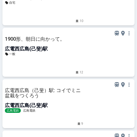
自宅
10
1900形、朝日に向かって。
広電西広島(己斐)駅
一般
12
広電西広島（己斐）駅: コイでミニ
盆栽をつくろう
広電西広島(己斐)駅
広島電鉄
広島電鉄
9