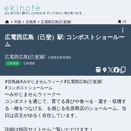
はじめて行く駅のことがわかる 行ってみたい街が見つかる
10
中国
広島県
広電西広島(己斐)駅
広電西広島（己斐）駅: コンポストショールー
ム
広電西広島(己斐)
駅
広島県広島市西区
広島電鉄
広島電鉄
#宮島線
#みやじませんウィーク
#広電西広島(己斐)駅
#コンポストショールーム
〜みやじませんウィーク〜

コンポストを通じて、育てる喜びや食べる・還す・収穫す
る・種をつなげる、を感じる生原商店のショールーム。当
日は店主がゆるく在住しています。

詳細は特設サイトからご覧いただけます！
