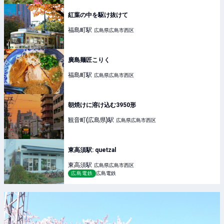
紅葉の中を駆け抜けて
福島町
駅
広島県広島市西区
廣島麺匠こりく
福島町
駅
広島県広島市西区
朝焼けに溶け込む3950形
観音町(広島県)
駅
広島県広島市西区
東高須駅: quetzal
東高須
駅
広島県広島市西区
広島電鉄
広島電鉄