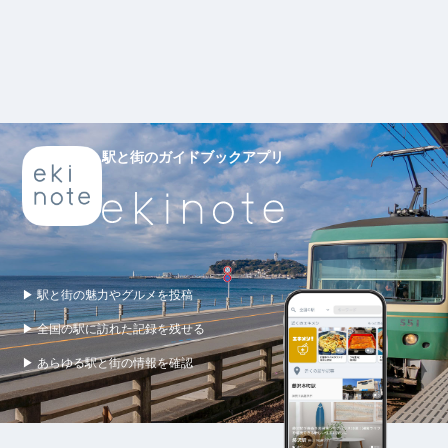
駅と街のガイドブックアプリ
▶ 駅と街の魅力やグルメを投稿
▶ 全国の駅に訪れた記録を残せる
▶ あらゆる駅と街の情報を確認