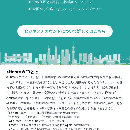
▶ 沿線住民と共創する投稿キャンペーン
▶ 全国から集客できるデジタルスタンプラリー
ビジネスアカウントについて詳しくはこちら
ekinote WEBとは
ekinote（エキノート）は、日本全国すべての鉄道駅と周辺の街の魅力を発見できる無料サ
ービスです。「今度あの駅に行くけど、周辺にどんな場所があるんだろう？」「いつも使
っている駅だけど、もっとディープな情報が知りたいな！」というとき、駅名で検索し
て、観光・グルメ・買い物・交通などの情報をまとめてチェックできます。iPhone /
Androidアプリをインストールすれば、「お気に入りの駅や記事の保存」「駅や街の魅力
やエキメシの投稿」「全国の駅へのチェックイン」も楽しめます。全国の駅と街で、あな
たをワクワクさせるセレンディピティ（素敵な偶然との出逢い）がありますように！
「ekinote／エキノート」は三菱電機株式会社の登録商標です。
「エキガタリ」「エキメシ」「エキ活」は商標登録出願中です。
「App Store」はApple Inc.のサービスマークです。
「iPhone」は米国およびその他の国で登録されたApple Inc.の商標です。
「iPhone」の商標はアイホン株式会社のライセンスに基づき使用されています。