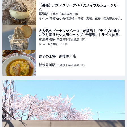
【幕張】パティスリーアベベのメイプルシュークリー
ム
幕張
駅
千葉県千葉市花見川区
リビング千葉Web - 地元密着！ 千葉、幕張、船橋、習志野ほかのグルメ、イベント、お出かけ、習い事情報
大人気のピーナッツペーストが復活！ドライブの途中
に立ち寄りたい人気ショップ | 千葉県 | トラベルjp 旅行
ガイド
京成幕張
駅
千葉県千葉市花見川区
トラベルjp 旅行ガイド
餃子の王将 新検見川店
新検見川
駅
千葉県千葉市花見川区