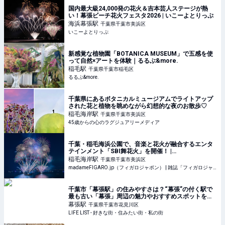
国内最大級24,000発の花火＆吉本芸人ステージが熱
い！幕張ビーチ花火フェスタ2026 | いこーよとりっぷ
海浜幕張
駅
千葉県千葉市美浜区
いこーよとりっぷ
新感覚な植物園「BOTANICA MUSEUM」で五感を使
って自然×アートを体験｜るるぶ&more.
稲毛
駅
千葉県千葉市稲毛区
るるぶ&more.
千葉県にあるボタニカルミュージアムでライトアップ
された花と植物を眺めながら幻想的な夜のお散歩♡
稲毛海岸
駅
千葉県千葉市美浜区
45歳からの心のラグジュアリーメディア
千葉・稲毛海浜公園で、音楽と花火が融合するエンタ
テインメント「SBI舞花火」を開催！ |
madameFIGARO.jp（フィガロジャポン）
稲毛海岸
駅
千葉県千葉市美浜区
madameFIGARO.jp（フィガロジャポン） | 雑誌「フィガロジャポン」の公式サイト。ファッション、ビューティ、旅、グルメ、カルチャー、インテリアのトレンドはもちろん、占いやパリなど、ここでし
千葉市「幕張駅」の住みやすさは？“幕張”の付く駅で
最も古い「幕張」周辺の魅力やおすすめスポットを紹
介 - LIFE LIST - 好きな街・住みたい街・私の街
幕張
駅
千葉県千葉市花見川区
LIFE LIST - 好きな街・住みたい街・私の街