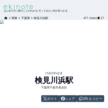
はじめて行く駅のことがわかる 行ってみたい街が見つかる
関東
千葉県
検見川浜駅
471
views
27
けみがわはま
検見川浜
駅
千葉県千葉市美浜区
ポスト
シェア
URLをコピー