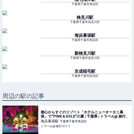
千葉県千葉市美浜区
検見川
駅
千葉県千葉市花見川区
海浜幕張
駅
千葉県千葉市美浜区
新検見川
駅
千葉県千葉市花見川区
京成稲毛
駅
千葉県千葉市稲毛区
周辺の駅の記事
都心からすぐのリゾート「ホテルニューオータニ幕
張」で“PINK＆GOLD”の夏 | 千葉県 | トラベルjp 旅行ガ
イド
海浜幕張
駅
千葉県千葉市美浜区
トラベルjp 旅行ガイド