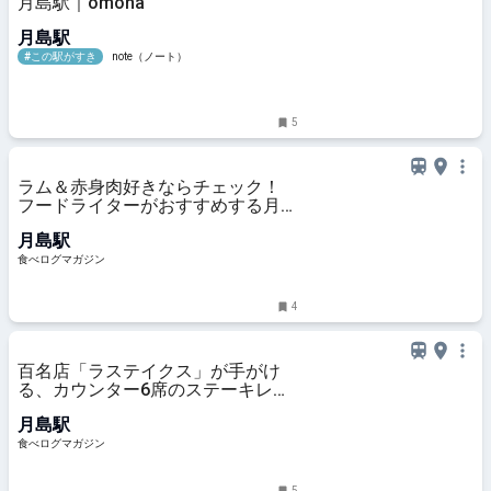
月島駅｜omona
月島駅
#この駅がすき
note（ノート）
5
ラム＆赤身肉好きならチェック！
フードライターがおすすめする月島
の隠れ家的ステーキハウス | 食べロ
月島駅
グマガジン
食べログマガジン
4
百名店「ラステイクス」が手がけ
る、カウンター6席のステーキレス
トラン（東京・月島） | 食べログマ
月島駅
ガジン
食べログマガジン
5