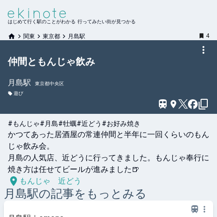
はじめて行く駅のことがわかる 行ってみたい街が見つかる
4
関東
東京都
月島駅
仲間ともんじゃ飲み
月島
駅
東京都中央区
遊び
#もんじゃ
#月島
#牡蠣
#近どう
#お好み焼き
かつてあった居酒屋の常連仲間と半年に一回くらいのもん
じゃ飲み会。

月島の人気店、近どうに行ってきました。もんじゃ奉行に
もんじゃ 近どう
月島
駅の記事をもっとみる