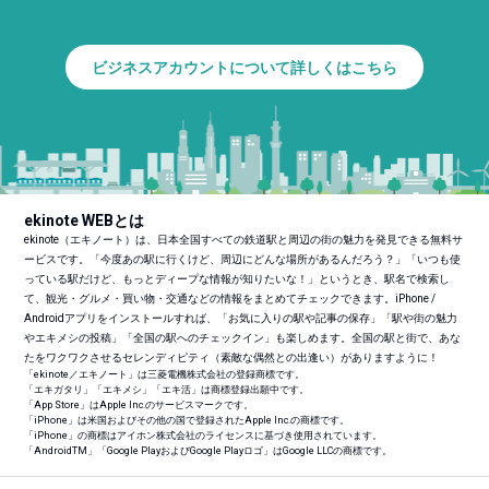
ビジネスアカウントについて詳しくはこちら
ekinote WEBとは
ekinote（エキノート）は、日本全国すべての鉄道駅と周辺の街の魅力を発見できる無料サ
ービスです。「今度あの駅に行くけど、周辺にどんな場所があるんだろう？」「いつも使
っている駅だけど、もっとディープな情報が知りたいな！」というとき、駅名で検索し
て、観光・グルメ・買い物・交通などの情報をまとめてチェックできます。iPhone /
Androidアプリをインストールすれば、「お気に入りの駅や記事の保存」「駅や街の魅力
やエキメシの投稿」「全国の駅へのチェックイン」も楽しめます。全国の駅と街で、あな
たをワクワクさせるセレンディピティ（素敵な偶然との出逢い）がありますように！
「ekinote／エキノート」は三菱電機株式会社の登録商標です。
「エキガタリ」「エキメシ」「エキ活」は商標登録出願中です。
「App Store」はApple Inc.のサービスマークです。
「iPhone」は米国およびその他の国で登録されたApple Inc.の商標です。
「iPhone」の商標はアイホン株式会社のライセンスに基づき使用されています。
「Android
TM
」「Google PlayおよびGoogle Playロゴ」はGoogle LLCの商標です。