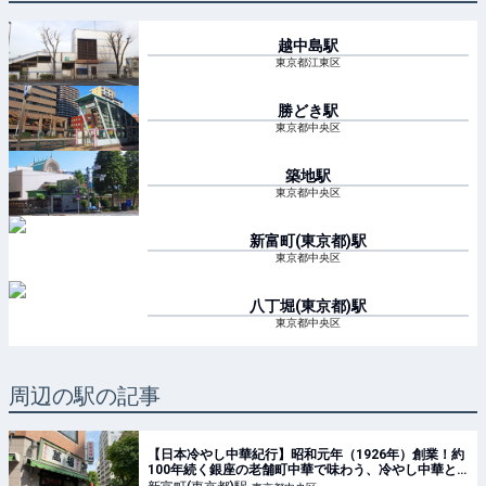
越中島
駅
東京都江東区
勝どき
駅
東京都中央区
築地
駅
東京都中央区
新富町(東京都)
駅
東京都中央区
八丁堀(東京都)
駅
東京都中央区
周辺の駅の記事
【日本冷やし中華紀行】昭和元年（1926年）創業！約
100年続く銀座の老舗町中華で味わう、冷やし中華と
は？ / 東京都中央区銀座・歌舞伎座裏の「萬福」 -