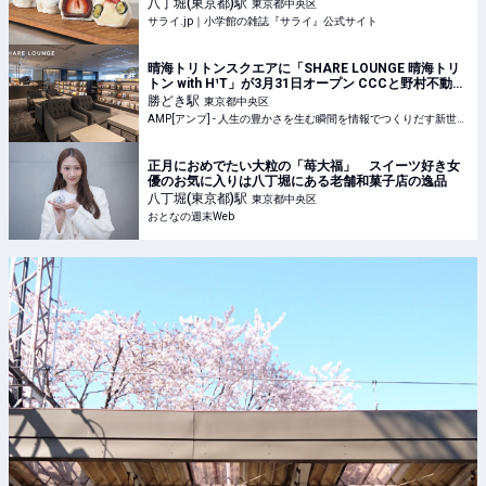
『サライ』公式サイト
八丁堀(東京都)
駅
東京都中央区
サライ.jp｜小学館の雑誌『サライ』公式サイト
晴海トリトンスクエアに「SHARE LOUNGE 晴海トリ
トン with H¹T」が3月31日オープン CCCと野村不動産
が新たな共用空間を提案 | AMP[アンプ] - 人生の豊かさ
勝どき
駅
東京都中央区
を生む瞬間を情報
AMP[アンプ] - 人生の豊かさを生む瞬間を情報でつくりだす新世代向けビジネスメディア
正月におめでたい大粒の「苺大福」 スイーツ好き女
優のお気に入りは八丁堀にある老舗和菓子店の逸品
八丁堀(東京都)
駅
東京都中央区
おとなの週末Web