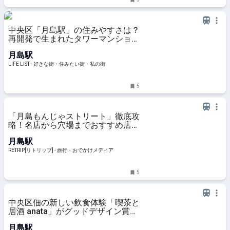
中央区「月島駅」の住みやすさは？
再開発で生まれたタワーマンション
と既存市街地が混在する街の魅力 -
月島駅
LIFE LIST - 好きな街・住みたい
街・私の街
LIFE LIST - 好きな街・住みたい街・私の街
5
「月島もんじゃストリート」徹底攻
略！名店から穴場までおすすめ店
22選 | RETRIP[リトリップ]
月島駅
RETRIP[リトリップ] - 旅行・おでかけメディア
5
中央区佃の新しい飲食体験「喫茶と
居酒 anata」がグッドデザイン賞受
賞 - 東京Days ニュース
月島駅