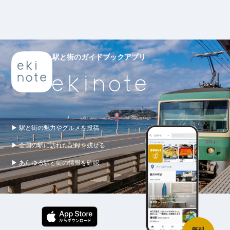
駅と街のガイドブックアプリ
▶ 駅と街の魅力やグルメを投稿
▶ 全国の駅に訪れた記録を残せる
▶ あらゆる駅と街の情報を確認