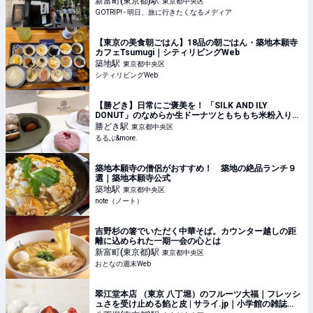
新富町(東京都)
駅
東京都中央区
GOTRIP!
GOTRIP! - 明日、旅に行きたくなるメディア
【東京の美食朝ごはん】18品の朝ごはん・築地本願寺
カフェTsumugi｜シティリビングWeb
築地
駅
東京都中央区
シティリビングWeb
【勝どき】日常にご褒美を！ 「SILK AND ILY
DONUT」のなめらか生ドーナツともちもち米粉入りド
ーナツ｜るるぶ&more.
勝どき
駅
東京都中央区
るるぶ&more.
築地本願寺の僧侶がおすすめ！ 築地の絶品ランチ９
選｜築地本願寺公式
築地
駅
東京都中央区
note（ノート）
吉野杉の箸でいただく中華そば。カウンター越しの距
離に込められた一期一会の心とは
新富町(東京都)
駅
東京都中央区
おとなの週末Web
翠江堂本店 （東京 八丁堀）のフルーツ大福｜フレッシ
ュさを受け止める餡と皮 | サライ.jp｜小学館の雑誌