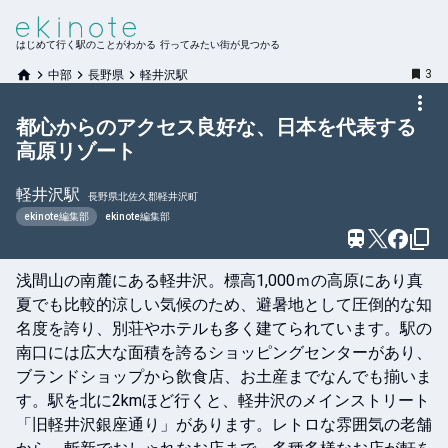
はじめて行く駅のことがわかる 行ってみたい街が見つかる
3
中部
長野県
軽井沢駅
都心からのアクセス良好な、日本を代表する
高原リゾート
軽井沢
駅
長野県北佐久郡軽井沢町
ekinote編集部
ekinote編集部
浅間山の南麓にある軽井沢。標高1,000ｍの高原にあり真
夏でも比較的涼しい気候のため、避暑地として圧倒的な知
名度を誇り、別荘やホテルも多く建てられています。駅の
南口には広大な面積を誇るショッピングセンターがあり、
ブランドショップから飲食店、お土産までなんでも揃いま
す。駅を北に2kmほど行くと、軽井沢のメインストリート
「旧軽井沢銀座通り」があります。レトロな雰囲気の老舗