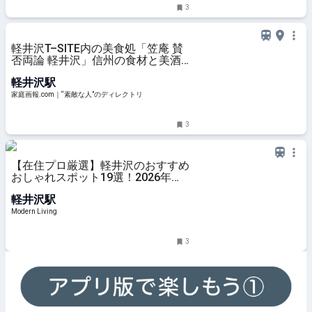
3
軽井沢T–SITE内の美食処「笠庵 賛
否両論 軽井沢」信州の食材と美酒
をおまかせスタイルで味わう | 家庭
軽井沢駅
画報.com｜“素敵な人”のディレク
トリ
家庭画報.com｜“素敵な人”のディレクトリ
3
【在住プロ厳選】軽井沢のおすすめ
おしゃれスポット19選！2026年に
建築家＆デザイナーが選ぶ名所
軽井沢駅
Modern Living
3