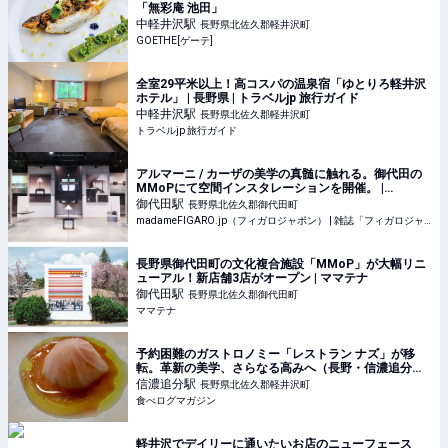
「無彩庵 池田」
中軽井沢
駅
長野県北佐久郡軽井沢町
GOETHE[ゲーテ]
全室29平米以上！高コスパの温泉宿「ゆとりろ軽井沢
ホテル」 | 長野県 | トラベルjp 旅行ガイド
中軽井沢
駅
長野県北佐久郡軽井沢町
トラベルjp 旅行ガイド
アルマーニ / カーザの美学の真髄に触れる。御代田の
MMoPにて空間インスタレーションを開催。 |
madameFIGARO.jp（フィガロジャポン）
御代田
駅
長野県北佐久郡御代田町
madameFIGARO.jp（フィガロジャポン） | 雑誌「フィガロジャポン」の公式サイト。ファッション、ビューティ、旅、グルメ、カルチャー、インテリアのトレンドはもちろん、占いやパリなど、ここでし
長野県御代田町の文化複合施設「MMoP」が大幅リニ
ューアル！新店舗3店がオープン | ママテナ
御代田
駅
長野県北佐久郡御代田町
ママテナ
予約困難のガストロノミー「レストラン ナズ」が移
転。革新の美学、さらなる高みへ（長野・信濃追分） |
食べログマガジン
信濃追分
駅
長野県北佐久郡軽井沢町
食べログマガジン
軽井沢でデイリーに通いたいお店のニューフェース