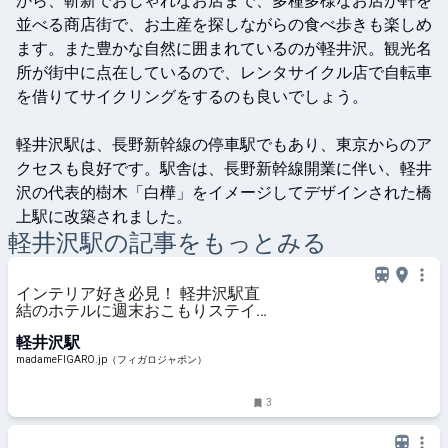
から、斬新でおしゃれなお店まで、多種多様なお店が軒を
並べる商店街で、お土産を探しながらの食べ歩きも楽しめ
ます。また豊かな自然に囲まれているのが軽井沢。観光名
所が街中に点在しているので、レンタサイクル店で自転車
を借りてサイクリングをするのも良いでしょう。

軽井沢駅は、長野新幹線の停車駅でもあり、東京からのア
クセスも良好です。駅舎は、長野新幹線開業に伴い、軽井
沢の代表的樹木「白樺」をイメージしてデザインされた橋
上駅に改築されました。
軽井沢
駅の記事をもっとみる
インテリア好き必見！ 軽井沢駅直
結のホテルに週末おこもりステイ。
| madameFIGARO.jp（フィガロジャ
軽井沢駅
ポン）
madameFIGARO.jp（フィガロジャポン）
3