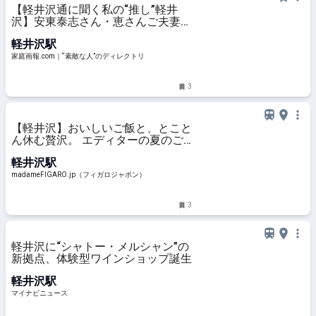
【軽井沢通に聞く私の“推し”軽井
沢】安東泰志さん・恵さんご夫妻、
IKKOさん、石井幹子さん、上原回
軽井沢駅
恩さん | 家庭画報.com｜“素敵な
人”のディレクトリ
家庭画報.com｜“素敵な人”のディレクトリ
3
【軽井沢】おいしいご飯と、とこと
ん休む贅沢。 エディターの夏のご
褒美ひとり旅、全室スイート&サウ
軽井沢駅
ナ付きの非日常へ。
madameFIGARO.jp（フィガロジャポン）
3
軽井沢に“シャトー・メルシャン”の
新拠点、体験型ワインショップ誕生
軽井沢駅
マイナビニュース