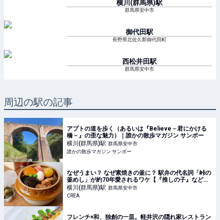
横川(群馬県)
駅
群馬県安中市
御代田
駅
長野県北佐久郡御代田町
西松井田
駅
群馬県安中市
周辺の駅の記事
アプトの道を歩く（あるいは『Believe－君にかける
橋－』の歪な魅力）｜誰かの散歩マガジン サンポー
横川(群馬県)
駅
群馬県安中市
誰かの散歩マガジン サンポー
なぜうまい？ なぜ素焼きの釜に？ 駅弁の代名詞「峠の
釜めし」が約70年愛されるワケ【『推しの子』などア
ニメコラボも！】
横川(群馬県)
駅
群馬県安中市
CREA
フレンチ×和、独創の一皿。軽井沢の隠れ家レストラン