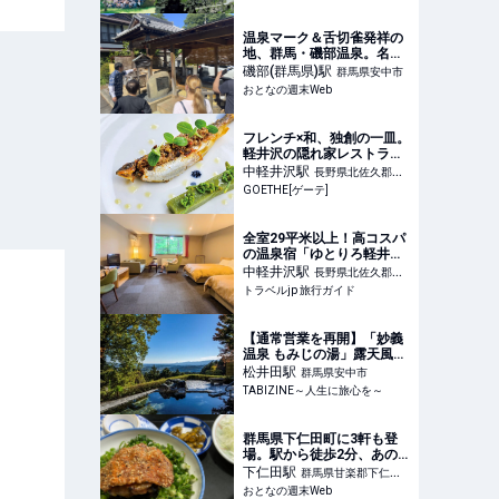
ん | 家庭画報.com｜“素敵
な人”のディレクトリ
温泉マーク＆舌切雀発祥の
地、群馬・磯部温泉。名物
「磯部せんべい」がサクサ
磯部(群馬県)
駅
群馬県安中市
クな理由とは？
おとなの週末Web
フレンチ×和、独創の一皿。
軽井沢の隠れ家レストラン
「無彩庵 池田」
中軽井沢
駅
長野県北佐久郡軽
GOETHE[ゲーテ]
井沢町
全室29平米以上！高コスパ
の温泉宿「ゆとりろ軽井沢
ホテル」 | 長野県 | トラベル
中軽井沢
駅
長野県北佐久郡軽
jp 旅行ガイド
トラベルjp 旅行ガイド
井沢町
【通常営業を再開】「妙義
温泉 もみじの湯」露天風呂
利用者に先着で記念品プレ
松井田
駅
群馬県安中市
ゼントも | TABIZINE～人生
TABIZINE～人生に旅心を～
に旅心を～
群馬県下仁田町に3軒も登
場。駅から徒歩2分、あの
人気グルメドラマに愛され
下仁田
駅
群馬県甘楽郡下仁田
た終着駅の名物グルメ
おとなの週末Web
町