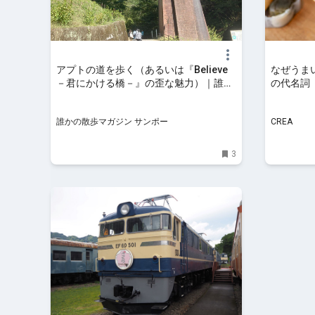
アプトの道を歩く（あるいは『Believe
なぜうま
－君にかける橋－』の歪な魅力）｜誰か
の代名詞
の散歩マガジン サンポー
るワケ【
も！】
誰かの散歩マガジン サンポー
CREA
3