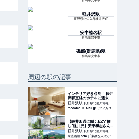
群馬県安中市
軽井沢
駅
長野県北佐久郡軽井沢町
安中榛名
駅
群馬県安中市
磯部(群馬県)
駅
群馬県安中市
周辺の駅の記事
インテリア好き必見！ 軽井
沢駅直結のホテルに週末お
こもりステイ。 |
軽井沢
駅
長野県北佐久郡軽井
madameFIGARO.jp（フィ
madameFIGARO.jp（フィガロジャポン）
沢町
ガロジャポン）
【軽井沢通に聞く私の“推
し”軽井沢】安東泰志さん・
恵さんご夫妻、IKKOさん、
軽井沢
駅
長野県北佐久郡軽井
石井幹子さん、上原回恩さ
家庭画報.com｜“素敵な人”のディレクトリ
沢町