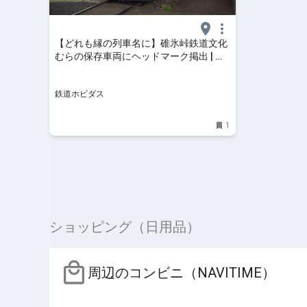
【どれも縁の列車名に】碓氷峠鉄道文化
むらの保存車両にヘッドマーク掲出 | 鉄
道ホビダス
鉄道ホビダス
1
ショッピング（日用品）
周辺のコンビニ（NAVITIME）