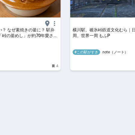
い？ なぜ素焼きの釜に？ 駅弁
横川駅、碓氷峠鉄道文化むら｜
「峠の釜めし」が約70年愛され
周、世界一周 もふP
『推しの子』などアニメコラボ
#この駅がすき
note（ノート）
4