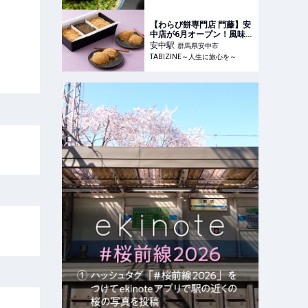
【わらび餅専門店 門藤】安
中店が6月オープン！風味
の違う3種のきな粉で味わ
安中
駅
群馬県安中市
う｜群馬 | TABIZINE～人生
TABIZINE～人生に旅心を～
に旅心を～