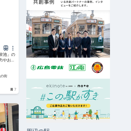
蛍池」の
力やおす
 - 好きな
私の街
7