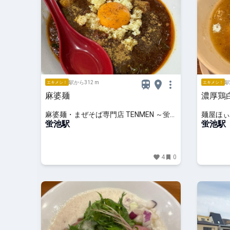
駅から312 m
駅
エキメシ！
エキメシ！
麻婆麺
濃厚鶏
麻婆麺・まぜそば専門店 TENMEN ～蛍
麺屋ほぃ
池本店～
蛍池駅
蛍池駅
4
0