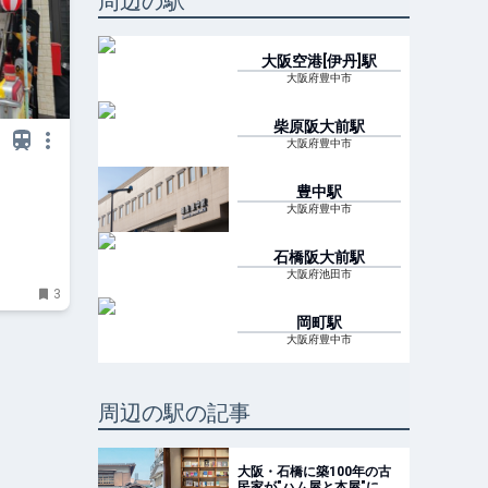
周辺の駅
大阪空港[伊丹]
駅
大阪府豊中市
柴原阪大前
駅
大阪府豊中市
豊中
駅
大阪府豊中市
石橋阪大前
駅
大阪府池田市
3
岡町
駅
大阪府豊中市
周辺の駅の記事
大阪・石橋に築100年の古
民家が"ハム屋と本屋"に。