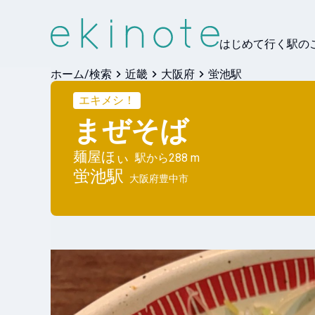
はじめて行く駅の
ホーム/検索
近畿
大阪府
蛍池駅
エキメシ！
まぜそば
麺屋ほぃ
駅から
288 m
蛍池
駅
大阪府豊中市