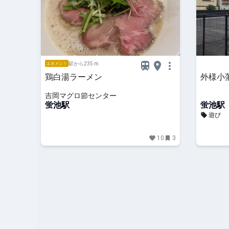
駅から235 m
エキメシ！
鶏白湯ラーメン
外様小
吉岡マグロ節センター
蛍池駅
蛍池駅
遊び
10
3