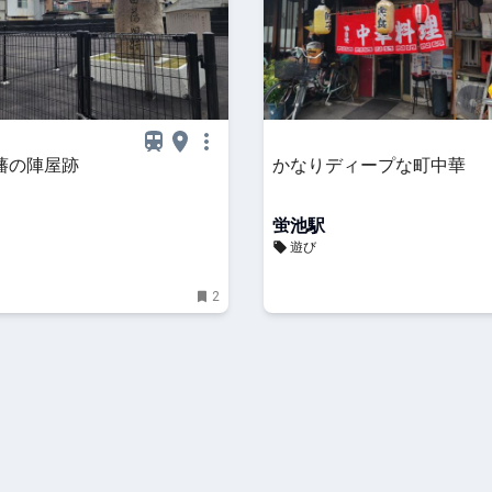
藩の陣屋跡
かなりディープな町中華
蛍池駅
遊び
2