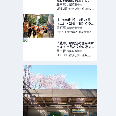
然と利便性が両立する、北
摂・豊中市での理想的な暮
豊中
駅
大阪府豊中市
らし - LIFE LIST - 好きな
LIFE LIST - 好きな街・住みたい街・私の街
街・住みたい街・私の街
【From豊中】10月25日
（土）・26日（日）クラフ
トビールイベント初開催
岡町
駅
大阪府豊中市
リビング北摂Web - 地元密着！ 豊中、吹田、池田、箕面、高槻、茨木エリア ほかのグルメ、イベント、お出かけ、習い事情報
「豊中」駅周辺の住みやす
さは？ 自然と文化に恵まれ
た暮らしができる街 - LIFE
豊中
駅
大阪府豊中市
LIST - 好きな街・住みたい
LIFE LIST - 好きな街・住みたい街・私の街
街・私の街