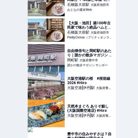
新刊書店ゼロの街に生まれ
石橋阪大前
駅
大阪府池田市
る新たな居場所
おとなの週末Web
【大阪・池田】築100年古
民家で味わう絶品ハムと
本。「ハムと本と、」開店 |
石橋阪大前
駅
大阪府池田市
PrettyOnline
PrettyOnline（プリティオンライン）
自由律俳句と岡町駅のあた
り｜誰かの散歩マガジン サ
ンポー
岡町
駅
大阪府豊中市
誰かの散歩マガジン サンポー
大阪空港駅の桜 #桜前線
2026 #Hiro
大阪空港[伊丹]
駅
大阪府豊中
市
天然本まぐろ ありそ鮨し
(大阪国際空港店) #Hiro
大阪空港[伊丹]
駅
大阪府豊中
市
豊中市の住みやすさは？自