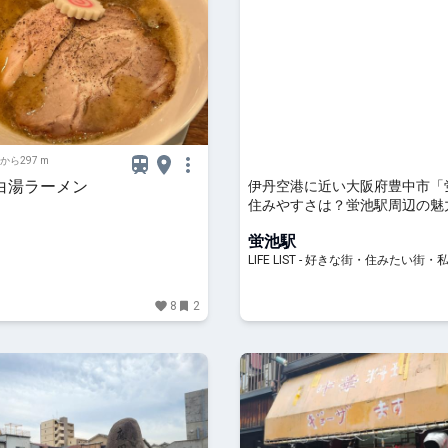
から297 m
白湯ラーメン
伊丹空港に近い大阪府豊中市「
住みやすさは？蛍池駅周辺の魅
すめスポットを紹介 - LIFE LIST
蛍池駅
街・住みたい街・私の街
LIFE LIST - 好きな街・住みたい街・
8
2