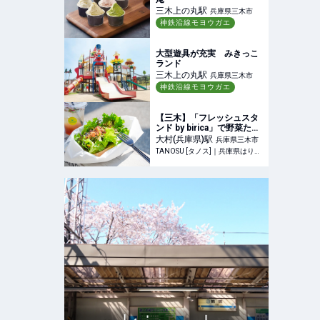
三木上の丸
駅
兵庫県三木市
神鉄沿線モヨウガエ
大型遊具が充実 みきっこ
ランド
三木上の丸
駅
兵庫県三木市
神鉄沿線モヨウガエ
【三木】「フレッシュスタ
ンド by birica」で野菜たっ
ぷりサンドを♪クッキーも人
大村(兵庫県)
駅
兵庫県三木市
気！
TANOSU [タノス]｜兵庫県はりまエリアの地域情報サイト