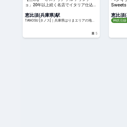
Sweet
ョ」20年以上続く名店でイタリア仕込み
のコース料理を堪能♪
恵比須(兵庫県)駅
恵比須(
TANOSU [タノス]｜兵庫県はりまエリアの地域
神鉄沿線
情報サイト
5