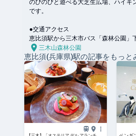
のびのびと遊べる大芝生広場、ハイキ
です。

●交通アクセス

恵比須駅から三木市バス「森林公園」
三木山森林公園
恵比須(兵庫県)
駅の記事をもっと
ペンギン
【三木】「オステリア デル アランチ