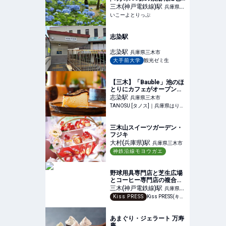
まれる約1カ月！兵庫「三
三木(神戸電鉄線)
駅
兵庫県三
木あじさい祭り」 ライブ・
いこーよとりっぷ
木市
マルシェ・ワークショップ
も | 兵庫県三木市 | いこーよ
とりっぷ
志染駅
志染
駅
兵庫県三木市
大手前大学
観光ゼミ生
【三木】「Bauble」池のほ
とりにカフェがオープン！
空間も食事も“とってお
志染
駅
兵庫県三木市
き”がいっぱい
TANOSU [タノス]｜兵庫県はりまエリアの地域情報サイト
三木山スイーツガーデン・
フジキ
大村(兵庫県)
駅
兵庫県三木市
神鉄沿線モヨウガエ
野球用具専門店と芝生広場
とコーヒー専門店の複合施
設「kikiki PARK（キキキパ
三木(神戸電鉄線)
駅
兵庫県三
ーク）」に行ってきまし
Kiss PRESS
Kiss PRESS(キッスプレス) | 街を、もっと楽しもう
木市
た 三木市
あまぐり・ジェラート 万寿
庵