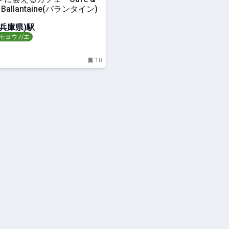
s Ballantaine(バランタイン)
兵庫県)駅
モヨウガエ
10