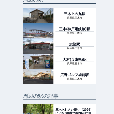
三木上の丸
駅
兵庫県三木市
三木(神戸電鉄線)
駅
兵庫県三木市
志染
駅
兵庫県三木市
大村(兵庫県)
駅
兵庫県三木市
広野ゴルフ場前
駅
兵庫県三木市
周辺の駅の記事
三木あじさい祭り（2026）
| 1万5,000株の紫陽花に包