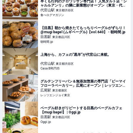
早くも行列のクロワッサン専門店！ 人気タルト店「シ
ャルルアンリ」の隣に新業態がオープン（東京・代官
山） | 食べログマガジン
代官山
駅
東京都渋谷区
食べログマガジン
【目黒】朝から焼きたてもっちりベーグルがずらり！
@mugi bagel (ムギベーグル)【vol.640】 - 朝時間.jp
目黒
駅
東京都品川区
朝時間.jp
上海から、カフェの”黒羊”が代官山に来航。
代官山
駅
東京都渋谷区
Casa BRUTUS
グルテンフリーパン＆無添加惣菜の専門店「ビーマイ
フローラベーカリー」広尾にオープン｜レッツエンジ
ョイ東京
広尾
駅
東京都港区
レッツエンジョイ東京
ベーグル好きがリピートする目黒のベーグルカフェ
【mugi bagel】 | Oggi.jp
目黒
駅
東京都品川区
Oggi.jp