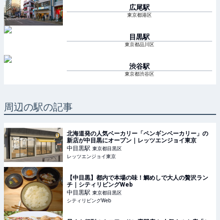
広尾
駅
東京都港区
目黒
駅
東京都品川区
渋谷
駅
東京都渋谷区
周辺の駅の記事
北海道発の人気ベーカリー「ペンギンベーカリー」の
新店が中目黒にオープン｜レッツエンジョイ東京
中目黒
駅
東京都目黒区
レッツエンジョイ東京
【中目黒】都内で本場の味！鯛めしで大人の贅沢ラン
チ｜シティリビングWeb
中目黒
駅
東京都目黒区
シティリビングWeb