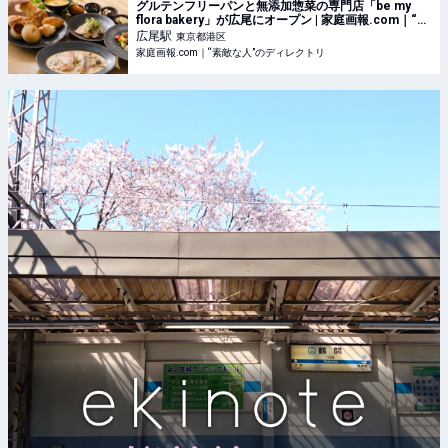
グルテンフリーパンと無添加惣菜の専門店「be my
flora bakery」が広尾にオープン | 家庭画報.com｜“素
敵な人”のディレクトリ
広尾
駅
東京都港区
家庭画報.com｜“素敵な人”のディレクトリ