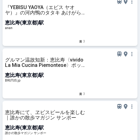
『YEBISU YAOYA（エビス ヤオ
ヤ）』の河内鴨のタタキ あけがら
し｜宇賀なつみ「ほろ酔いおつま
恵比寿(東京都)駅
み」
anan
3
グルマン温故知新：恵比寿〈vivido
La Mia Cucina Piemontese〉ポッ
プな空間で味わう直球ピエモンテ料
恵比寿(東京都)駅
理 | ブルータス| BRUTUS.jp
BRUTUS.jp
3
恵比寿にて、ヱビスビールを楽しむ
｜誰かの散歩マガジン サンポー
恵比寿(東京都)駅
誰かの散歩マガジン サンポー