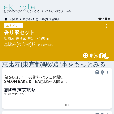
はじめて行く駅のことがわかる 行ってみたい街が見つかる
7
0
関東
東京都
恵比寿(東京都)駅
エキメシ！
香り家セット
板蕎麦 香り家
駅から
180 m
恵比寿(東京都)
駅
東京都渋谷区
恵比寿(東京都)
駅の記事をもっとみる
旬を味わう、芸術的パフェ体験。
SALON BAKE & TEA恵比寿店限定の
クレープシュゼットやガレットも要
恵比寿(東京都)駅
チェック（東京・恵比寿） | 食べロ
グマガジン
食べログマガジン
3