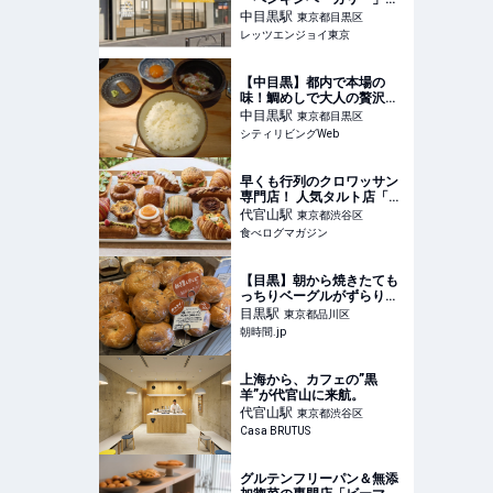
新店が中目黒にオープン｜
中目黒
駅
東京都目黒区
レッツエンジョイ東京
レッツエンジョイ東京
【中目黒】都内で本場の
味！鯛めしで大人の贅沢ラ
ンチ｜シティリビングWeb
中目黒
駅
東京都目黒区
シティリビングWeb
早くも行列のクロワッサン
専門店！ 人気タルト店「シ
ャルルアンリ」の隣に新業
代官山
駅
東京都渋谷区
態がオープン（東京・代官
食べログマガジン
山） | 食べログマガジン
【目黒】朝から焼きたても
っちりベーグルがずらり！
@mugi bagel (ムギベーグ
目黒
駅
東京都品川区
ル)【vol.640】 - 朝時間.jp
朝時間.jp
上海から、カフェの”黒
羊”が代官山に来航。
代官山
駅
東京都渋谷区
Casa BRUTUS
グルテンフリーパン＆無添