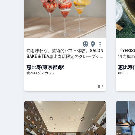
旬を味わう、芸術的パフェ体験。SALON
『YEBI
BAKE & TEA恵比寿店限定のクレープシ
河内鴨の
ュゼットやガレットも要チェック（東
「ほろ酔
恵比寿(東京都)駅
恵比寿(
京・恵比寿） | 食べログマガジン
食べログマガジン
anan
3