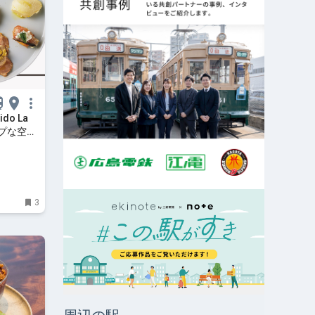
o La
ポップな空間
ブルータ
3