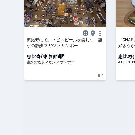
恵比寿にて、ヱビスビールを楽しむ｜誰
『CHA
かの散歩マガジン サンポー
好きなか
(俳優) #
恵比寿(東京都)駅
恵比寿(
誰かの散歩マガジン サンポー
& Prem
3