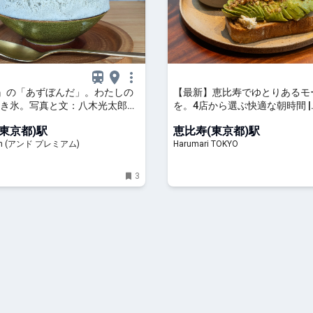
P』の「あずぼんだ」。わたしの
【最新】恵比寿でゆとりあるモ
き氷。写真と文：八木光太郎
を。4店から選ぶ快適な朝時間 |
3
Harumari TOKYO
東京都)駅
恵比寿(東京都)駅
ium (アンド プレミアム)
Harumari TOKYO
3