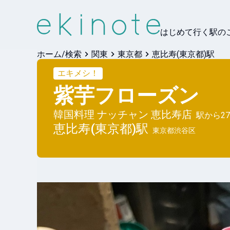
はじめて行く駅の
ホーム/検索
関東
東京都
恵比寿(東京都)駅
エキメシ！
紫芋フローズン
韓国料理 ナッチャン 恵比寿店
駅から
27
恵比寿(東京都)
駅
東京都渋谷区