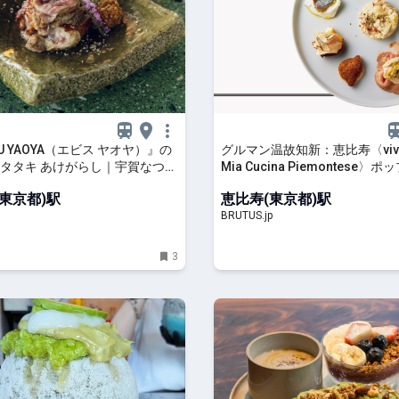
SU YAOYA（エビス ヤオヤ）』の
グルマン温故知新：恵比寿〈vivid
タタキ あけがらし｜宇賀なつみ
Mia Cucina Piemontese〉
いおつまみ」
で味わう直球ピエモンテ料理 | 
東京都)駅
恵比寿(東京都)駅
ス| BRUTUS.jp
BRUTUS.jp
3