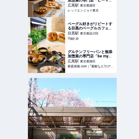
加惣菜の専門店「ビーマイ
フローラベーカリー」広尾
広尾
駅
東京都港区
にオープン｜レッツエンジ
レッツエンジョイ東京
ョイ東京
ベーグル好きがリピートす
る目黒のベーグルカフェ
【mugi bagel】 | Oggi.jp
目黒
駅
東京都品川区
Oggi.jp
グルテンフリーパンと無添
加惣菜の専門店「be my
flora bakery」が広尾にオ
広尾
駅
東京都港区
ープン | 家庭画報.com
家庭画報.com｜“素敵な人”のディレクトリ
｜“素敵な人”のディレクト
リ