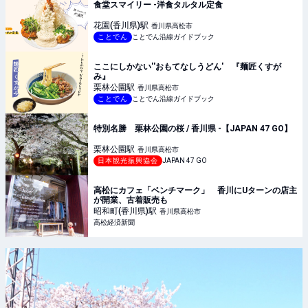
食堂スマイリー -洋食タルタル定食
花園(香川県)
駅
香川県高松市
ことでん
ことでん沿線ガイドブック
ここにしかない''おもてなしうどん' 『麺匠くすが
み』
栗林公園
駅
香川県高松市
ことでん
ことでん沿線ガイドブック
特別名勝 栗林公園の桜 / 香川県 -【JAPAN 47 GO】
栗林公園
駅
香川県高松市
日本観光振興協会
JAPAN 47 GO
高松にカフェ「ベンチマーク」 香川にUターンの店主
が開業、古着販売も
昭和町(香川県)
駅
香川県高松市
高松経済新聞