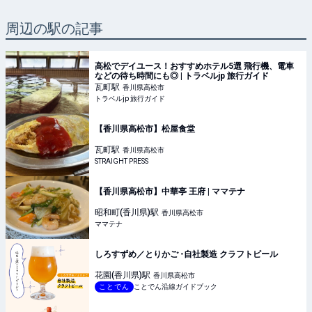
周辺の駅の記事
高松でデイユース！おすすめホテル5選 飛行機、電車
などの待ち時間にも◎ | トラベルjp 旅行ガイド
瓦町
駅
香川県高松市
トラベルjp 旅行ガイド
【香川県高松市】松屋食堂
瓦町
駅
香川県高松市
STRAIGHT PRESS
【香川県高松市】中華亭 王府 | ママテナ
昭和町(香川県)
駅
香川県高松市
ママテナ
しろすずめ／とりかご -自社製造 クラフトビール
花園(香川県)
駅
香川県高松市
ことでん
ことでん沿線ガイドブック