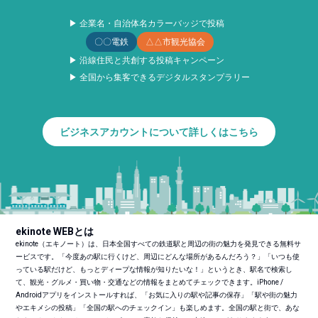
▶ 企業名・自治体名カラーバッジで投稿
〇〇電鉄
△△市観光協会
▶ 沿線住民と共創する投稿キャンペーン
▶ 全国から集客できるデジタルスタンプラリー
ビジネスアカウントについて詳しくはこちら
ekinote WEBとは
ekinote（エキノート）は、日本全国すべての鉄道駅と周辺の街の魅力を発見できる無料サ
ービスです。「今度あの駅に行くけど、周辺にどんな場所があるんだろう？」「いつも使
っている駅だけど、もっとディープな情報が知りたいな！」というとき、駅名で検索し
て、観光・グルメ・買い物・交通などの情報をまとめてチェックできます。iPhone /
Androidアプリをインストールすれば、「お気に入りの駅や記事の保存」「駅や街の魅力
やエキメシの投稿」「全国の駅へのチェックイン」も楽しめます。全国の駅と街で、あな