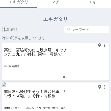
エキガタリ
マチ
エキ
エキガタリ
新着順
2
件の記事を表示しています
高松・宮脇町のたこ焼き店「キッチ
ンたこ丸」が移転1周年 母娘で切
り盛り
高松経済新聞
9
非日常へ飛び出そう！寝台列車「サ
ンライズ瀬戸」で行く高松旅 |
icotto（イコット）
icotto（イコット） - 心みちるたび - 女性向け旅行・宿泊