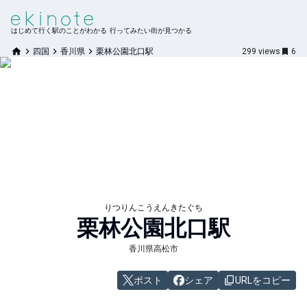
はじめて行く駅のことがわかる 行ってみたい街が見つかる
四国
香川県
栗林公園北口駅
299
views
6
りつりんこうえんきたぐち
栗林公園北口
駅
香川県高松市
ポスト
シェア
URLをコピー