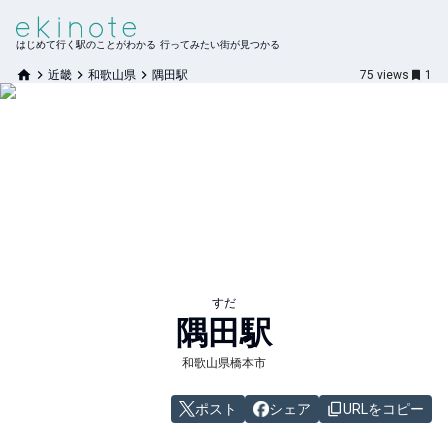
はじめて行く駅のことがわかる 行ってみたい街が見つかる
近畿
和歌山県
隅田駅
75
views
1
すだ
隅田
駅
和歌山県橋本市
ポスト
シェア
URLをコピー