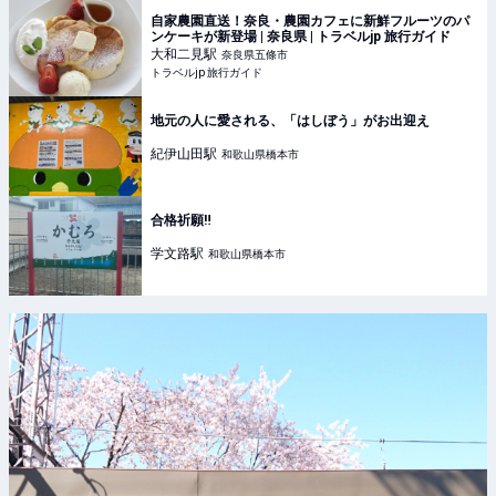
自家農園直送！奈良・農園カフェに新鮮フルーツのパ
ンケーキが新登場 | 奈良県 | トラベルjp 旅行ガイド
大和二見
駅
奈良県五條市
トラベルjp 旅行ガイド
地元の人に愛される、「はしぼう」がお出迎え
紀伊山田
駅
和歌山県橋本市
合格祈願‼️
学文路
駅
和歌山県橋本市