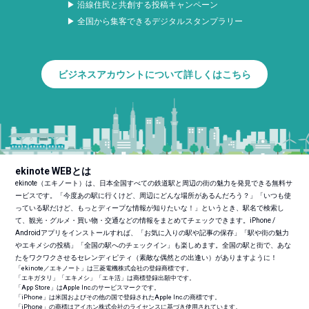
▶ 沿線住民と共創する投稿キャンペーン
▶ 全国から集客できるデジタルスタンプラリー
ビジネスアカウントについて詳しくはこちら
ekinote WEBとは
ekinote（エキノート）は、日本全国すべての鉄道駅と周辺の街の魅力を発見できる無料サ
ービスです。「今度あの駅に行くけど、周辺にどんな場所があるんだろう？」「いつも使
っている駅だけど、もっとディープな情報が知りたいな！」というとき、駅名で検索し
て、観光・グルメ・買い物・交通などの情報をまとめてチェックできます。iPhone /
Androidアプリをインストールすれば、「お気に入りの駅や記事の保存」「駅や街の魅力
やエキメシの投稿」「全国の駅へのチェックイン」も楽しめます。全国の駅と街で、あな
たをワクワクさせるセレンディピティ（素敵な偶然との出逢い）がありますように！
「ekinote／エキノート」は三菱電機株式会社の登録商標です。
「エキガタリ」「エキメシ」「エキ活」は商標登録出願中です。
「App Store」はApple Inc.のサービスマークです。
「iPhone」は米国およびその他の国で登録されたApple Inc.の商標です。
「iPhone」の商標はアイホン株式会社のライセンスに基づき使用されています。