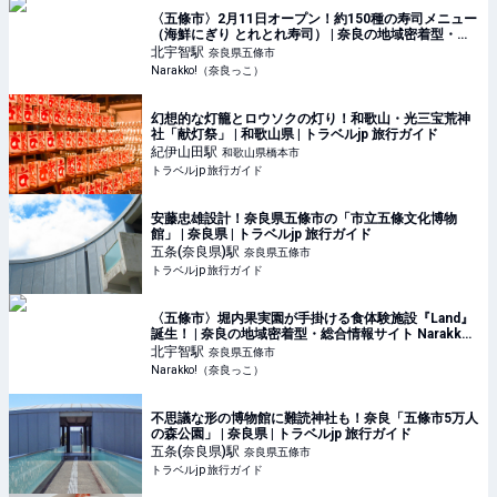
〈五條市〉2月11日オープン！約150種の寿司メニュー
（海鮮にぎり とれとれ寿司） | 奈良の地域密着型・総
合情報サイト Narakko!（奈良っこ）
北宇智
駅
奈良県五條市
Narakko!（奈良っこ）
幻想的な灯籠とロウソクの灯り！和歌山・光三宝荒神
社「献灯祭」 | 和歌山県 | トラベルjp 旅行ガイド
紀伊山田
駅
和歌山県橋本市
トラベルjp 旅行ガイド
安藤忠雄設計！奈良県五條市の「市立五條文化博物
館」 | 奈良県 | トラベルjp 旅行ガイド
五条(奈良県)
駅
奈良県五條市
トラベルjp 旅行ガイド
〈五條市〉堀内果実園が手掛ける食体験施設『Land』
誕生！ | 奈良の地域密着型・総合情報サイト Narakko!
（奈良っこ）
北宇智
駅
奈良県五條市
Narakko!（奈良っこ）
不思議な形の博物館に難読神社も！奈良「五條市5万人
の森公園」 | 奈良県 | トラベルjp 旅行ガイド
五条(奈良県)
駅
奈良県五條市
トラベルjp 旅行ガイド