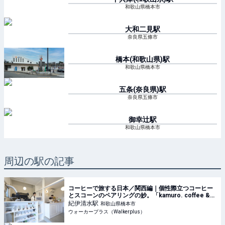
和歌山県橋本市
大和二見
駅
奈良県五條市
橋本(和歌山県)
駅
和歌山県橋本市
五条(奈良県)
駅
奈良県五條市
御幸辻
駅
和歌山県橋本市
周辺の駅の記事
コーヒーで旅する日本／関西編｜個性際立つコーヒー
とスコーンのペアリングの妙。「kamuro. coffee &
scone」で味わう“おいしい化学反応”(1/2)｜ウォーカ
紀伊清水
駅
和歌山県橋本市
ープラス
ウォーカープラス（Walkerplus）