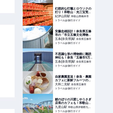
scone」で味わう“おいし
い化学反応”(1/2)｜ウォー
カープラス
幻想的な灯籠とロウソクの
灯り！和歌山・光三宝荒神
社「献灯祭」 | 和歌山県 | ト
紀伊山田
駅
和歌山県橋本市
ラベルjp 旅行ガイド
トラベルjp 旅行ガイド
安藤忠雄設計！奈良県五條
市の「市立五條文化博物
館」 | 奈良県 | トラベルjp
五条(奈良県)
駅
奈良県五條市
旅行ガイド
トラベルjp 旅行ガイド
不思議な形の博物館に難読
神社も！奈良「五條市5万
人の森公園」 | 奈良県 | トラ
五条(奈良県)
駅
奈良県五條市
ベルjp 旅行ガイド
トラベルjp 旅行ガイド
自家農園直送！奈良・農園
カフェに新鮮フルーツのパ
ンケーキが新登場 | 奈良県 |
大和二見
駅
奈良県五條市
トラベルjp 旅行ガイド
トラベルjp 旅行ガイド
鯉のぼりの川渡しやうさぎ
店長のカフェも！和歌山・
九度山が面白い | 和歌山県 |
九度山
駅
和歌山県伊都郡九度
トラベルjp 旅行ガイド
トラベルjp 旅行ガイド
山町