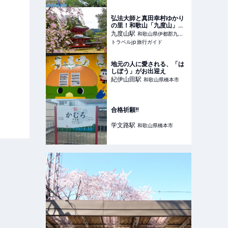
弘法大師と真田幸村ゆかり
の里！和歌山「九度山」桜
めぐり | 和歌山県 | トラベル
九度山
駅
和歌山県伊都郡九度
jp 旅行ガイド
トラベルjp 旅行ガイド
山町
地元の人に愛される、「は
しぼう」がお出迎え
紀伊山田
駅
和歌山県橋本市
合格祈願‼️
学文路
駅
和歌山県橋本市