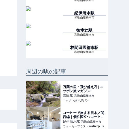
和歌山県橋本市
紀伊清水
駅
和歌山県橋本市
御幸辻
駅
和歌山県橋本市
林間田園都市
駅
和歌山県橋本市
周辺の駅の記事
万葉の里・飛び越え石 | ニ
ッポン旅マガジン
隅田
駅
和歌山県橋本市
ニッポン旅マガジン
コーヒーで旅する日本／関
西編｜個性際立つコーヒー
とスコーンのペアリングの
紀伊清水
駅
和歌山県橋本市
妙。「kamuro. coffee &
ウォーカープラス（Walkerplus）