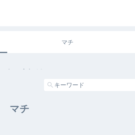
マチ
エキガタリ
する記事がありません
マチ