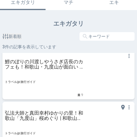
エキガタリ
マチ
エキ
エキガタリ
新着順
3
件の記事を表示しています
鯉のぼりの川渡しやうさぎ店長のカ
フェも！和歌山・九度山が面白い |
和歌山県 | トラベルjp 旅行ガイド
トラベルjp 旅行ガイド
9
弘法大師と真田幸村ゆかりの里！和
歌山「九度山」桜めぐり | 和歌山県
| トラベルjp 旅行ガイド
トラベルjp 旅行ガイド