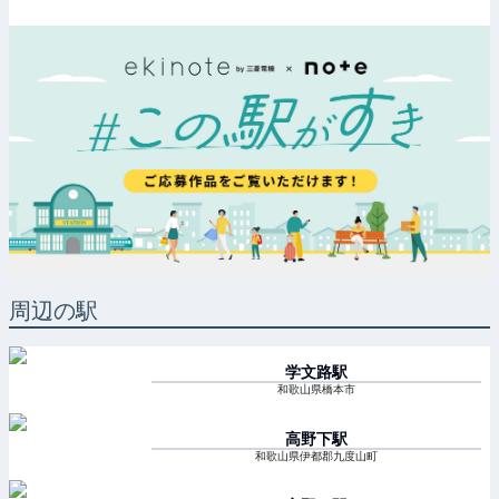
周辺の駅
学文路
駅
和歌山県橋本市
高野下
駅
和歌山県伊都郡九度山町