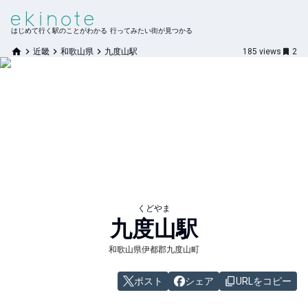
はじめて行く駅のことがわかる 行ってみたい街が見つかる
近畿
和歌山県
九度山駅
185
views
2
くどやま
九度山
駅
和歌山県伊都郡九度山町
ポスト
シェア
URLをコピー