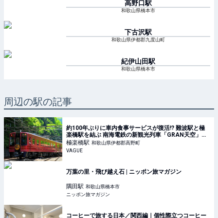
高野口
駅
和歌山県橋本市
下古沢
駅
和歌山県伊都郡九度山町
紀伊山田
駅
和歌山県橋本市
周辺の駅の記事
約100年ぶりに車内食事サービスが復活!? 難波駅と極
楽橋駅を結ぶ 南海電鉄の新観光列車「GRAN天空」で
行く 世界遺産・高野山を巡る2泊3日のバスツアーとは
極楽橋
駅
和歌山県伊都郡高野町
| VAGUE(ヴァーグ)
VAGUE
万葉の里・飛び越え石 | ニッポン旅マガジン
隅田
駅
和歌山県橋本市
ニッポン旅マガジン
コーヒーで旅する日本／関西編｜個性際立つコーヒー