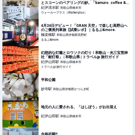
とスコーンのペアリングの妙。「kamuro. coffee &
scone」で味わう“おいしい化学反応”(1/2)｜ウォーカ
紀伊清水
駅
和歌山県橋本市
ープラス
ウォーカープラス（Walkerplus）
4月24日デビュー！「GRAN 天空」で楽しむ高野山へ
のご褒美列車旅【試乗レポ】｜るるぶ&more.
極楽橋
駅
和歌山県伊都郡高野町
るるぶ&more.
幻想的な灯籠とロウソクの灯り！和歌山・光三宝荒神
社「献灯祭」 | 和歌山県 | トラベルjp 旅行ガイド
紀伊山田
駅
和歌山県橋本市
トラベルjp 旅行ガイド
平和公園
妙寺
駅
和歌山県伊都郡かつらぎ町
地元の人に愛される、「はしぼう」がお出迎え
紀伊山田
駅
和歌山県橋本市
合格祈願‼️