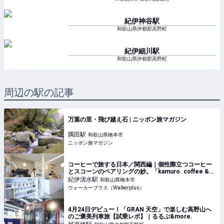
紀伊神谷
駅
和歌山県伊都郡高野町
紀伊細川
駅
和歌山県伊都郡高野町
周辺の駅の記事
万葉の里・飛び越え石 | ニッポン旅マガジン
隅田
駅
和歌山県橋本市
ニッポン旅マガジン
コーヒーで旅する日本／関西編｜個性際立つコーヒー
とスコーンのペアリングの妙。「kamuro. coffee &
scone」で味わう“おいしい化学反応”(1/2)｜ウォーカ
紀伊清水
駅
和歌山県橋本市
ープラス
ウォーカープラス（Walkerplus）
4月24日デビュー！「GRAN 天空」で楽しむ高野山へ
のご褒美列車旅【試乗レポ】｜るるぶ&more.