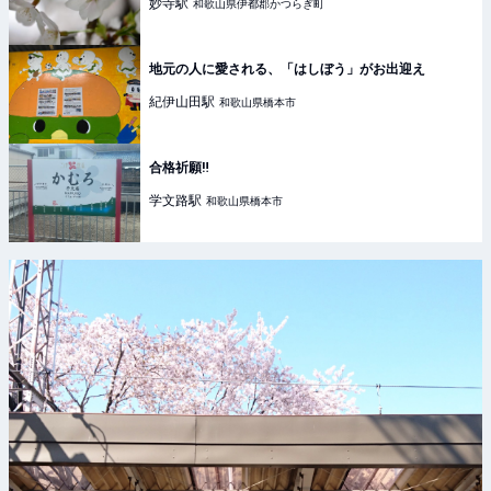
妙寺
駅
和歌山県伊都郡かつらぎ町
地元の人に愛される、「はしぼう」がお出迎え
紀伊山田
駅
和歌山県橋本市
合格祈願‼️
学文路
駅
和歌山県橋本市