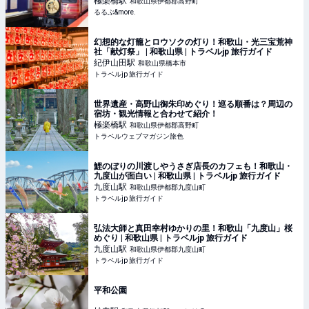
極楽橋
駅
和歌山県伊都郡高野町
るるぶ&more.
幻想的な灯籠とロウソクの灯り！和歌山・光三宝荒神
社「献灯祭」 | 和歌山県 | トラベルjp 旅行ガイド
紀伊山田
駅
和歌山県橋本市
トラベルjp 旅行ガイド
世界遺産・高野山御朱印めぐり！巡る順番は？周辺の
宿坊・観光情報と合わせて紹介！
極楽橋
駅
和歌山県伊都郡高野町
トラベルウェブマガジン旅色
鯉のぼりの川渡しやうさぎ店長のカフェも！和歌山・
九度山が面白い | 和歌山県 | トラベルjp 旅行ガイド
九度山
駅
和歌山県伊都郡九度山町
トラベルjp 旅行ガイド
弘法大師と真田幸村ゆかりの里！和歌山「九度山」桜
めぐり | 和歌山県 | トラベルjp 旅行ガイド
九度山
駅
和歌山県伊都郡九度山町
トラベルjp 旅行ガイド
平和公園