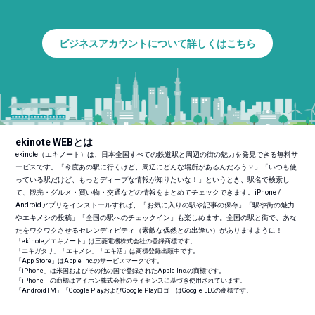
ビジネスアカウントについて詳しくはこちら
ekinote WEBとは
ekinote（エキノート）は、日本全国すべての鉄道駅と周辺の街の魅力を発見できる無料サ
ービスです。「今度あの駅に行くけど、周辺にどんな場所があるんだろう？」「いつも使
っている駅だけど、もっとディープな情報が知りたいな！」というとき、駅名で検索し
て、観光・グルメ・買い物・交通などの情報をまとめてチェックできます。iPhone /
Androidアプリをインストールすれば、「お気に入りの駅や記事の保存」「駅や街の魅力
やエキメシの投稿」「全国の駅へのチェックイン」も楽しめます。全国の駅と街で、あな
たをワクワクさせるセレンディピティ（素敵な偶然との出逢い）がありますように！
「ekinote／エキノート」は三菱電機株式会社の登録商標です。
「エキガタリ」「エキメシ」「エキ活」は商標登録出願中です。
「App Store」はApple Inc.のサービスマークです。
「iPhone」は米国およびその他の国で登録されたApple Inc.の商標です。
「iPhone」の商標はアイホン株式会社のライセンスに基づき使用されています。
「Android
TM
」「Google PlayおよびGoogle Playロゴ」はGoogle LLCの商標です。