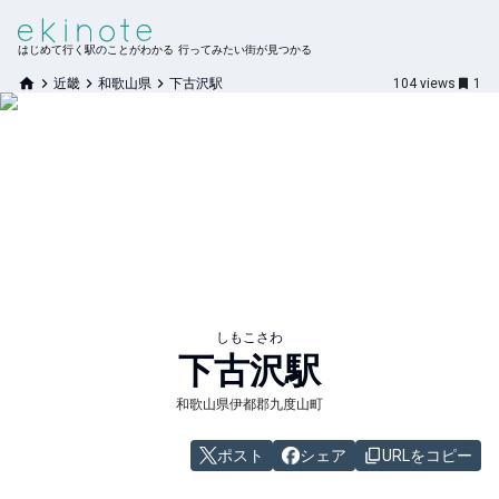
はじめて行く駅のことがわかる 行ってみたい街が見つかる
近畿
和歌山県
下古沢駅
104
views
1
しもこさわ
下古沢
駅
和歌山県伊都郡九度山町
ポスト
シェア
URLをコピー