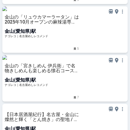
金山の「リュウカマーラータン」は
2025年10月オープンの麻辣湯専門
店
金山(愛知県)駅
ナゴレコ｜名古屋めしレコメンド
5
金山の「宮きしめん 伊兵衛」で名
物きしめんも楽しめる懐石コースを
堪能
金山(愛知県)駅
ナゴレコ｜名古屋めしレコメンド
7
【日本居酒屋紀行】名古屋・金山に
燦然と輝く「とん焼き」の聖地 / 愛
知県名古屋市熱田区金山町の「石田
金山(愛知県)駅
屋」 - GOTRIP!