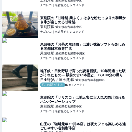
上前津
駅
愛知県名古屋市中区
ナゴレコ｜名古屋めしレコメンド
東別院の「甘味処 柴ふく」はきな粉たっぷりの和風か
き氷が楽しめる甘味処
東別院
駅
愛知県名古屋市中区
ナゴレコ｜名古屋めしレコメンド
尾頭橋の「お茶の尾頭園」は濃い抹茶ソフトも楽しめ
る老舗日本茶専門店
尾頭橋
駅
愛知県名古屋市中川区
ナゴレコ｜名古屋めしレコメンド
地下鉄・日比野駅で育った読書習慣。10年間通った駅
がくれたもの― 駅前の古い本屋と、バス30分の帰り道
が育てた価値観｜＃この駅が好き｜こんきち＊アラフ
日比野(名古屋市営)
駅
愛知県名古屋市熱田区
ォー
#この駅がすき
note（ノート）
東別院の「ザリスコ」は地元客に大人気の肉汁溢れる
ハンバーガーショップ
東別院
駅
愛知県名古屋市中区
ナゴレコ｜名古屋めしレコメンド
山王の「珈琲元年 中川本店」は夜カフェも楽しめる過
ごしやすい老舗珈琲店