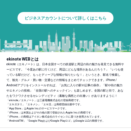
ビジネスアカウントについて詳しくはこちら
ekinote WEBとは
ekinote（エキノート）は、日本全国すべての鉄道駅と周辺の街の魅力を発見できる無料サ
ービスです。「今度あの駅に行くけど、周辺にどんな場所があるんだろう？」「いつも使
っている駅だけど、もっとディープな情報が知りたいな！」というとき、駅名で検索し
て、観光・グルメ・買い物・交通などの情報をまとめてチェックできます。iPhone /
Androidアプリをインストールすれば、「お気に入りの駅や記事の保存」「駅や街の魅力
やエキメシの投稿」「全国の駅へのチェックイン」も楽しめます。全国の駅と街で、あな
たをワクワクさせるセレンディピティ（素敵な偶然との出逢い）がありますように！
「ekinote／エキノート」は三菱電機株式会社の登録商標です。
「エキガタリ」「エキメシ」「エキ活」は商標登録出願中です。
「App Store」はApple Inc.のサービスマークです。
「iPhone」は米国およびその他の国で登録されたApple Inc.の商標です。
「iPhone」の商標はアイホン株式会社のライセンスに基づき使用されています。
「Android
TM
」「Google PlayおよびGoogle Playロゴ」はGoogle LLCの商標です。