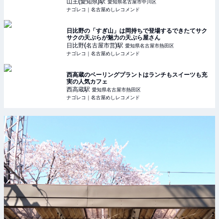
山王(愛知県)
駅
愛知県名古屋市中川区
ナゴレコ｜名古屋めしレコメンド
日比野の「すぎ山」は岡持ちで登場するできたてサク
サクの天ぷらが魅力の天ぷら屋さん
日比野(名古屋市営)
駅
愛知県名古屋市熱田区
ナゴレコ｜名古屋めしレコメンド
西高蔵のベーリングプラントはランチもスイーツも充
実の人気カフェ
西高蔵
駅
愛知県名古屋市熱田区
ナゴレコ｜名古屋めしレコメンド