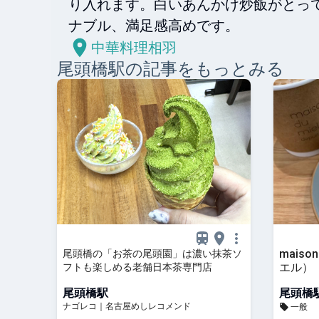
り入れます。白いあんかけ炒飯がとっ
ナブル、満足感高めです。
中華料理相羽
尾頭橋
駅の記事をもっとみる
maiso
尾頭橋の「お茶の尾頭園」は濃い抹茶ソ
エル）
フトも楽しめる老舗日本茶専門店
尾頭橋駅
尾頭橋
ナゴレコ｜名古屋めしレコメンド
一般