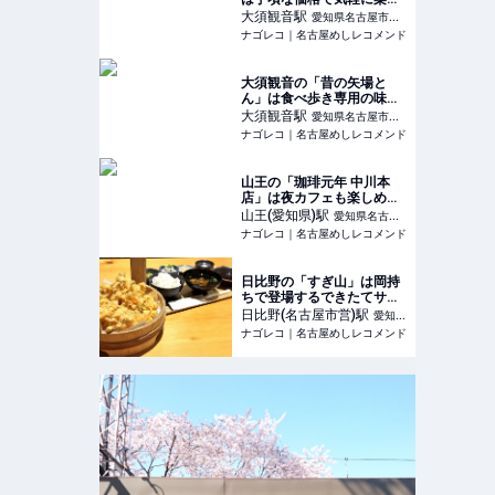
めるお好み焼き専門店
大須観音
駅
愛知県名古屋市中
ナゴレコ｜名古屋めしレコメンド
区
大須観音の「昔の矢場と
ん」は食べ歩き専用の味噌
串カツが必見のとんかつ店
大須観音
駅
愛知県名古屋市中
ナゴレコ｜名古屋めしレコメンド
区
山王の「珈琲元年 中川本
店」は夜カフェも楽しめる
過ごしやすい老舗珈琲店
山王(愛知県)
駅
愛知県名古屋
ナゴレコ｜名古屋めしレコメンド
市中川区
日比野の「すぎ山」は岡持
ちで登場するできたてサク
サクの天ぷらが魅力の天ぷ
日比野(名古屋市営)
駅
愛知県
ら屋さん
ナゴレコ｜名古屋めしレコメンド
名古屋市熱田区