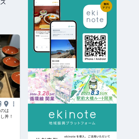
ズ
使のは
ぶし丼！