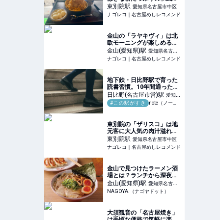
き氷が楽しめる甘味処
東別院
駅
愛知県名古屋市中区
ナゴレコ｜名古屋めしレコメンド
金山の「ラヤキヴィ」は北
欧モーニングが楽しめる隠
れ家的カフェ
金山(愛知県)
駅
愛知県名古屋
ナゴレコ｜名古屋めしレコメンド
市熱田区
地下鉄・日比野駅で育った
読書習慣。10年間通った駅
がくれたもの― 駅前の古い
日比野(名古屋市営)
駅
愛知県
本屋と、バス30分の帰り道
#この駅がすき
note（ノート）
名古屋市熱田区
が育てた価値観｜＃この駅
が好き｜こんきち＊アラフ
ォー
東別院の「ザリスコ」は地
元客に大人気の肉汁溢れる
ハンバーガーショップ
東別院
駅
愛知県名古屋市中区
ナゴレコ｜名古屋めしレコメンド
金山で見つけたラーメン酒
場とは？ランチから深夜の
〆まで使い勝手◎な大人女
金山(愛知県)
駅
愛知県名古屋
子の新定番 | NAGOYA.（ナ
NAGOYA.（ナゴヤドット）
市熱田区
ゴヤドット）
大須観音の「名古屋焼き」
は手頃な価格で気軽に楽し