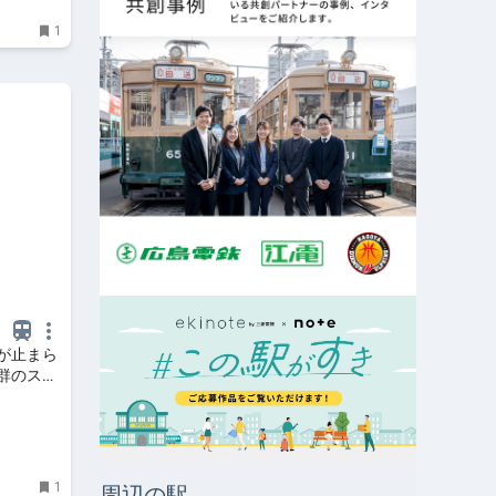
1
が止まら
群のステ
1
周辺の駅