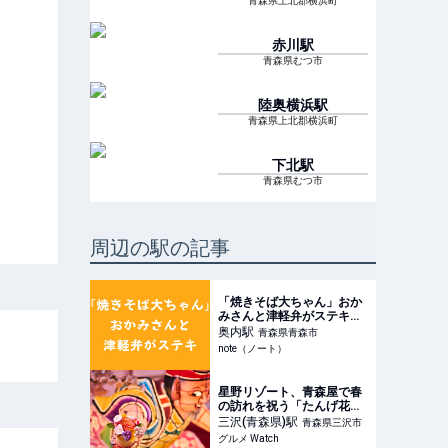
青森県上北郡横浜町
赤川
駅
青森県むつ市
陸奥横浜
駅
青森県上北郡横浜町
下北
駅
青森県むつ市
周辺の駅の記事
「焼きそば大ちゃん」おか
みさんと津軽弁がステキ｜
りんごのはら
奥内
駅
青森県青森市
note（ノート）
星野リゾート、青森屋で春
の訪れを祝う「たんげ花咲
かまつり」実施中。花をイ
三沢(青森県)
駅
青森県三沢市
メージした「春の花束クレ
グルメ Watch