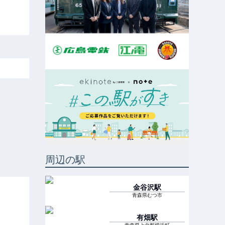
周辺の駅
金谷沢
駅
青森県むつ市
有畑
駅