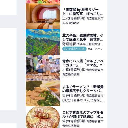
ープ」が新登場
「青森屋 by 星野リゾー
ト」に新客室「ほっこりん
ご和室」誕生！｜るるぶ
三沢(青森県)
駅
青森県三沢市
&more.
るるぶ&more.
北の半島、鉄道防雪林、そ
して線路と風車｜綺世界探
訪｜Magic Tourism
野辺地
駅
青森県上北郡野辺地
#この駅がすき
note（ノート）
町
青森にパン店「マルヒアベ
ーカリー」 「ママ友」2
人で営業、スイーツ販売も
小柳(青森県)
駅
青森県青森市
青森経済新聞
まるでラーメン？ 新感覚
の濃厚煮干しクリームパス
タ
筒井(青森県)
駅
青森県青森市
はぴぽ｜青森のいいとこを探して、でかけよう！
ロピア青森店のアップルタ
ルトがSNSで話題に 名物
商品目指す
筒井(青森県)
駅
青森県青森市
青森経済新聞