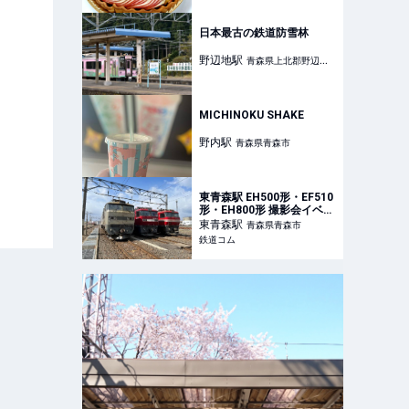
日本最古の鉄道防雪林
野辺地
駅
青森県上北郡野辺地
町
MICHINOKU SHAKE
野内
駅
青森県青森市
東青森駅 EH500形・EF510
形・EH800形 撮影会イベン
ト（2024年8月11日） - 鉄
東青森
駅
青森県青森市
道コム
鉄道コム