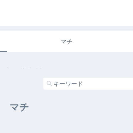
マチ
エキガタリ
する記事がありません
マチ