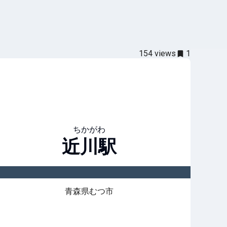
154
views
1
ちかがわ
近川
駅
青森県むつ市