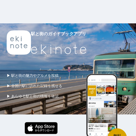
駅と街のガイドブックアプリ
▶ 駅と街の魅力やグルメを投稿
▶ 全国の駅に訪れた記録を残せる
▶ あらゆる駅と街の情報を確認