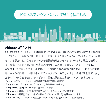
ビジネスアカウントについて詳しくはこちら
ekinote WEBとは
ekinote（エキノート）は、日本全国すべての鉄道駅と周辺の街の魅力を発見できる無料サ
ービスです。「今度あの駅に行くけど、周辺にどんな場所があるんだろう？」「いつも使
っている駅だけど、もっとディープな情報が知りたいな！」というとき、駅名で検索し
て、観光・グルメ・買い物・交通などの情報をまとめてチェックできます。iPhone /
Androidアプリをインストールすれば、「お気に入りの駅や記事の保存」「駅や街の魅力
やエキメシの投稿」「全国の駅へのチェックイン」も楽しめます。全国の駅と街で、あな
たをワクワクさせるセレンディピティ（素敵な偶然との出逢い）がありますように！
「ekinote／エキノート」は三菱電機株式会社の登録商標です。
「エキガタリ」「エキメシ」「エキ活」は商標登録出願中です。
「App Store」はApple Inc.のサービスマークです。
「iPhone」は米国およびその他の国で登録されたApple Inc.の商標です。
「iPhone」の商標はアイホン株式会社のライセンスに基づき使用されています。
「Android
TM
」「Google PlayおよびGoogle Playロゴ」はGoogle LLCの商標です。