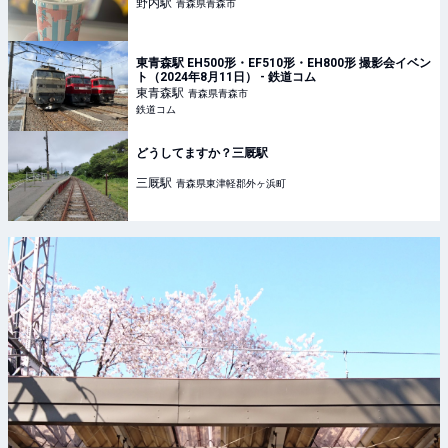
野内
駅
青森県青森市
東青森駅 EH500形・EF510形・EH800形 撮影会イベン
ト（2024年8月11日） - 鉄道コム
東青森
駅
青森県青森市
鉄道コム
どうしてますか？三厩駅
三厩
駅
青森県東津軽郡外ヶ浜町