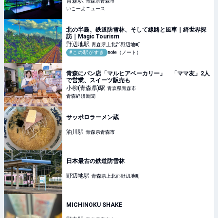
青森
駅
青森県青森市
いこーよニュース
北の半島、鉄道防雪林、そして線路と風車｜綺世界探
訪｜Magic Tourism
野辺地
駅
青森県上北郡野辺地町
#この駅がすき
note（ノート）
青森にパン店「マルヒアベーカリー」 「ママ友」2人
で営業、スイーツ販売も
小柳(青森県)
駅
青森県青森市
青森経済新聞
サッポロラーメン蔵
油川
駅
青森県青森市
日本最古の鉄道防雪林
野辺地
駅
青森県上北郡野辺地町
MICHINOKU SHAKE