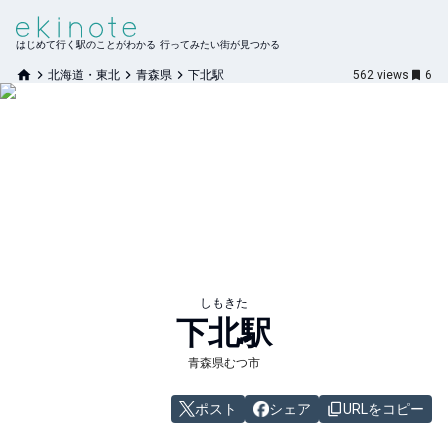
はじめて行く駅のことがわかる 行ってみたい街が見つかる
北海道・東北
青森県
下北駅
562
views
6
しもきた
下北
駅
青森県むつ市
ポスト
シェア
URLをコピー