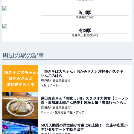
近川
駅
青森県むつ市
有畑
駅
青森県上北郡横浜町
周辺の駅の記事
「焼きそば大ちゃん」おかみさんと津軽弁がステキ｜
りんごのはら
奥内
駅
青森県青森市
note（ノート）
原田泰造さん「美味しい!!」スタジオ大興奮【ラーメン
通・葉加瀬太郎さん熱愛】超極太麺「青森行ったら絶
対食べる」煮干し系中華そばレポ | ヨムーノ
青森
駅
青森県青森市
ヨムーノ - 生活総合情報メディア
50万人動員の浮世絵が青森に初上陸！ 北斎や広重が
デジタルアートで動き出す