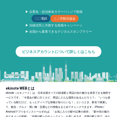
▶ 企業名・自治体名カラーバッジで投稿
〇〇電鉄
△△市観光協会
▶ 沿線住民と共創する投稿キャンペーン
▶ 全国から集客できるデジタルスタンプラリー
ビジネスアカウントについて詳しくはこちら
ekinote WEBとは
ekinote（エキノート）は、日本全国すべての鉄道駅と周辺の街の魅力を発見できる無料サ
ービスです。「今度あの駅に行くけど、周辺にどんな場所があるんだろう？」「いつも使
っている駅だけど、もっとディープな情報が知りたいな！」というとき、駅名で検索し
て、観光・グルメ・買い物・交通などの情報をまとめてチェックできます。iPhone /
Androidアプリをインストールすれば、「お気に入りの駅や記事の保存」「駅や街の魅力
やエキメシの投稿」「全国の駅へのチェックイン」も楽しめます。全国の駅と街で、あな