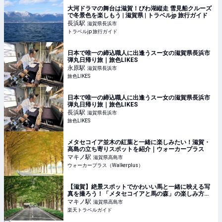
大河ドラマの舞台は滋賀！びわ湖縦走 雪見船クルーズ
で冬景色を楽しもう | 滋賀県 | トラベルjp 旅行ガイド
長浜
駅
滋賀県長浜市
トラベルjp 旅行ガイド
日本で唯一の締込職人に出逢うスー女の滋賀県長浜市
弾丸日帰り旅｜旅色LIKES
永原
駅
滋賀県長浜市
旅色LIKES
日本で唯一の締込職人に出逢うスー女の滋賀県長浜市
弾丸日帰り旅｜旅色LIKES
長浜
駅
滋賀県長浜市
旅色LIKES
メタセコイア並木の紅葉と一緒に楽しみたい！滋賀・
高島の立ち寄りスポットを紹介｜ウォーカープラス
マキノ
駅
滋賀県高島市
ウォーカープラス（Walkerplus）
【滋賀】絶景スポットでかわいい馬と一緒に映える写
真を撮ろう！「メタセコイアと馬の森」の楽しみ方ガ
イド 【楽天トラベル】
マキノ
駅
滋賀県高島市
楽天トラベルガイド