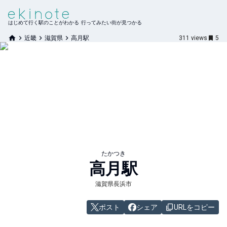
はじめて行く駅のことがわかる 行ってみたい街が見つかる
近畿
滋賀県
高月駅
311
views
5
たかつき
高月
駅
滋賀県長浜市
ポスト
シェア
URLをコピー