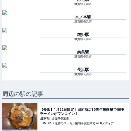
滋賀県長浜市
木ノ本
駅
滋賀県長浜市
虎姫
駅
滋賀県長浜市
余呉
駅
滋賀県長浜市
長浜
駅
滋賀県長浜市
周辺の駅の記事
【長浜】1月22日限定！田所商店10周年感謝祭で味噌
ラーメンがワンコイン！
田村
駅
滋賀県長浜市
LOMORE / 滋賀のローカル情報を発信するWEBメディア