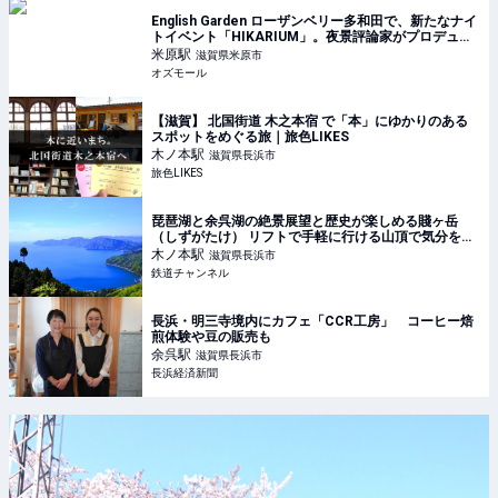
English Garden ローザンベリー多和⽥で、新たなナイ
トイベント「HIKARIUM」。夜景評論家がプロデュー
ス - OZmall
米原
駅
滋賀県米原市
オズモール
【滋賀】 北国街道 木之本宿 で「本」にゆかりのある
スポットをめぐる旅｜旅色LIKES
木ノ本
駅
滋賀県長浜市
旅色LIKES
琵琶湖と余呉湖の絶景展望と歴史が楽しめる賤ヶ岳
（しずがたけ） リフトで手軽に行ける山頂で気分をリ
フレッシュ（滋賀県 長浜市） | コラム | 鉄道チャンネ
木ノ本
駅
滋賀県長浜市
ル
鉄道チャンネル
長浜・明三寺境内にカフェ「CCR工房」 コーヒー焙
煎体験や豆の販売も
余呉
駅
滋賀県長浜市
長浜経済新聞