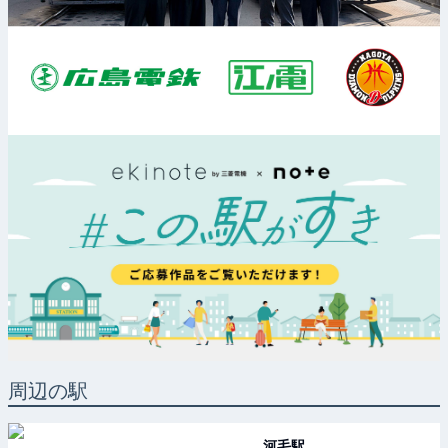
周辺の駅
河毛
駅