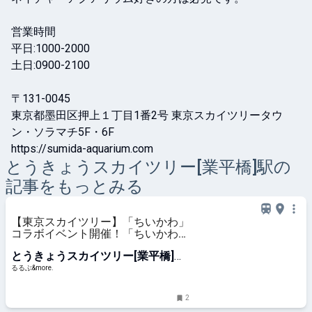
営業時間

平日:1000-2000

土日:0900-2100

〒131-0045

東京都墨田区押上１丁目1番2号 東京スカイツリータウ
ン・ソラマチ5F・6F

https://sumida-aquarium.com
とうきょうスカイツリー[業平橋]
駅の
記事をもっとみる
【東京スカイツリー】「ちいかわ」
コラボイベント開催！「ちいかわ☆
星ふるスカイツリーとひみつの島」
とうきょうスカイツリー[業平橋]
｜るるぶ&more.
駅
るるぶ&more.
2