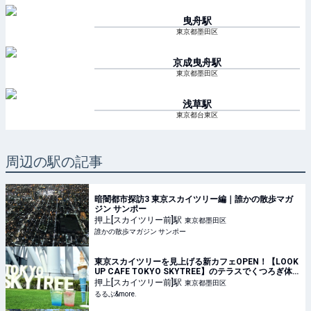
曳舟
駅
東京都墨田区
京成曳舟
駅
東京都墨田区
浅草
駅
東京都台東区
周辺の駅の記事
暗闇都市探訪3 東京スカイツリー編｜誰かの散歩マガ
ジン サンポー
押上[スカイツリー前]
駅
東京都墨田区
誰かの散歩マガジン サンポー
東京スカイツリーを見上げる新カフェOPEN！【LOOK
UP CAFE TOKYO SKYTREE】のテラスでくつろぎ体
験｜るるぶ&more.
押上[スカイツリー前]
駅
東京都墨田区
るるぶ&more.