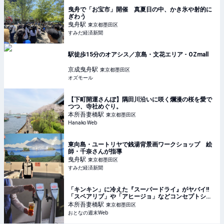
曳舟で「お宝市」開催 真夏日の中、かき氷や射的に
ぎわう
曳舟
駅
東京都墨田区
すみだ経済新聞
駅徒歩15分のオアシス／京島・文花エリア - OZmall
京成曳舟
駅
東京都墨田区
オズモール
【下町開運さんぽ】隅田川沿いに咲く爛漫の桜を愛で
つつ、寺社めぐり。
本所吾妻橋
駅
東京都墨田区
Hanako Web
東向島・ユートリヤで銭湯背景画ワークショップ 絵
師・千奈さんが指導
曳舟
駅
東京都墨田区
すみだ経済新聞
「キンキン」に冷えた『スーパードライ』がヤバイ!!
「スペアリブ」や「アヒージョ」などコンセプトショ
ップの激うまフードを見逃すな!!
本所吾妻橋
駅
東京都墨田区
おとなの週末Web