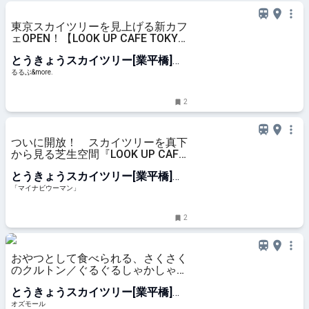
東京スカイツリーを見上げる新カフ
ェOPEN！【LOOK UP CAFE TOKYO
SKYTREE】のテラスでくつろぎ体
とうきょうスカイツリー[業平橋]
験｜るるぶ&more.
駅
るるぶ&more.
2
ついに開放！ スカイツリーを真下
から見る芝生空間『LOOK UP CAFE
TOKYO SKYTREE』
とうきょうスカイツリー[業平橋]
駅
「マイナビウーマン」
2
おやつとして食べられる、さくさく
のクルトン／ぐるぐるしゃかしゃか
の「くるくるとんとん」 - OZmall
とうきょうスカイツリー[業平橋]
駅
オズモール