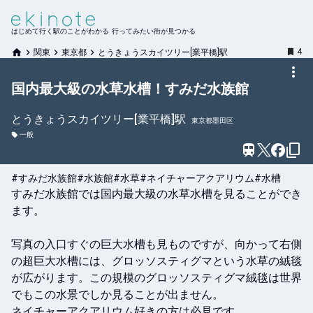
はじめて行く駅のことがわかる 行ってみたい街が見つかる
4
関東
東京都
とうきょうスカイツリー[業平橋]駅
国内最大級の水草水槽！すみだ水族館
とうきょうスカイツリー[業平橋]
駅
東京都墨田区
一般
#すみだ水族館
#水族館
#水草
#ネイチャーアクアリウム
#水槽
すみだ水族館では国内最大級の水草水槽を見ることができ
ます。

写真の入口すぐの巨大水槽も見ものですが、向かって右側
の超巨大水槽には、グロッソスティグマという水草の絨毯
が広がります。この規模のグロッソスティグマ絨毯は世界
でもこの水景でしか見ることが出ません。

ネイチャーアクアリウム好きの方は必見です。
