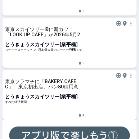
2
東京スカイツリー®に新カフェ
「LOOK UP CAFE」が2026年5月22
日オープン！絶景テラスで限定メニ
とうきょうスカイツリー[業平橋]
ューを堪能 | コーヒーステーション
駅
コーヒーステーション | 日本最大級のコーヒーWEBメデ
ィア
2
東京ソラマチに「BAKERY CAFE
C」 東京初出店、パン80種用意
とうきょうスカイツリー[業平橋]
駅
すみだ経済新聞
4