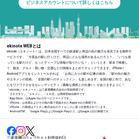
ビジネスアカウントについて詳しくはこちら
ekinote WEBとは
ekinote（エキノート）は、日本全国すべての鉄道駅と周辺の街の魅力を発見できる無料サ
ービスです。「今度あの駅に行くけど、周辺にどんな場所があるんだろう？」「いつも使
っている駅だけど、もっとディープな情報が知りたいな！」というとき、駅名で検索し
て、観光・グルメ・買い物・交通などの情報をまとめてチェックできます。iPhone /
Androidアプリをインストールすれば、「お気に入りの駅や記事の保存」「駅や街の魅力
やエキメシの投稿」「全国の駅へのチェックイン」も楽しめます。全国の駅と街で、あな
たをワクワクさせるセレンディピティ（素敵な偶然との出逢い）がありますように！
「ekinote／エキノート」は三菱電機株式会社の登録商標です。
「エキガタリ」「エキメシ」「エキ活」は商標登録出願中です。
「App Store」はApple Inc.のサービスマークです。
「iPhone」は米国およびその他の国で登録されたApple Inc.の商標です。
「iPhone」の商標はアイホン株式会社のライセンスに基づき使用されています。
「Android
TM
」「Google PlayおよびGoogle Playロゴ」はGoogle LLCの商標です。
三菱電機
ウェブサイト利用規約