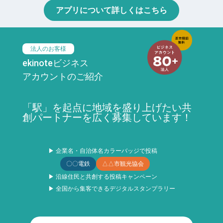
アプリについて詳しくはこちら
法人のお客様
ekinoteビジネス
アカウントのご紹介
「駅」を起点に地域を盛り上げたい共
創パートナーを広く募集しています！
▶ 企業名・自治体名カラーバッジで投稿
〇〇電鉄
△△市観光協会
▶ 沿線住民と共創する投稿キャンペーン
▶ 全国から集客できるデジタルスタンプラリー