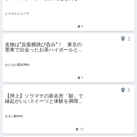
ースを紹介＜2025＞ ｜じゃらんニ
ュース
じゃらんニュース
8
名物は“反復横跳び呑み”！ 東京の
墨東で出会ったお茶ハイボールと至
福の肴を堪能できる店 - おとなの週
末Web
おとなの週末Web
9
【押上】ソラマチの新名所「願」で
縁起がいいスイーツと体験を満喫｜
るるぶ&more.
るるぶ&more.
10