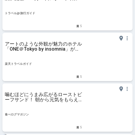
都 | トラベルjp 旅行ガイド
トラベルjp 旅行ガイド
5
アートのような外観が魅力のホテル
「ONE＠Tokyo by insomnia」が東
京スカイツリーそばに誕生 【楽天
トラベル】
楽天トラベルガイド
5
噛むほどにうまみ広がるローストビ
ーフサンド！ 朝から元気をもらえ
るメルボルンスタイルのカフェ（東
京・押上） | 食べログマガジン
食べログマガジン
5