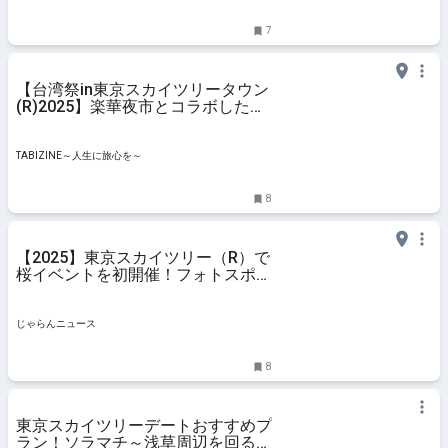
7
【台湾祭in東京スカイツリータウン
(R)2025】楽華夜市とコラボした台
湾グルメやレモンサワーなど盛りだ
くさん！ | TABIZINE～人生に旅心を
～
TABIZINE～人生に旅心を～
8
【2025】東京スカイツリー（R）で
桜イベントを初開催！フォトスポッ
トやスイーツも ｜じゃらんニュー
ス
じゃらんニュース
8
東京スカイツリーデートおすすめプ
ラン！ソラマチ～浅草周辺を回るコ