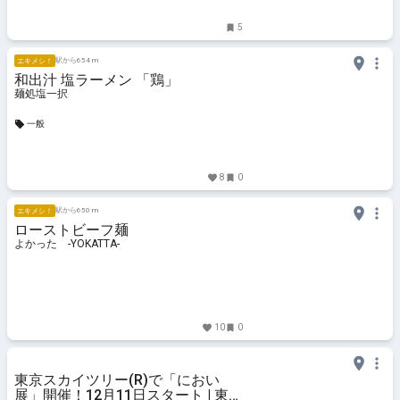
5
駅から654 m
エキメシ！
和出汁 塩ラーメン 「鶏」
麺処塩一択
一般
8
0
駅から650 m
エキメシ！
ローストビーフ麺
よかった -YOKATTA-
10
0
東京スカイツリー(R)で「におい
展」開催！12月11日スタート | 東京