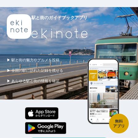
駅と街のガイドブックアプリ
▶ 駅と街の魅力やグルメを投稿
▶ 全国の駅に訪れた記録を残せる
▶ あらゆる駅と街の情報を確認