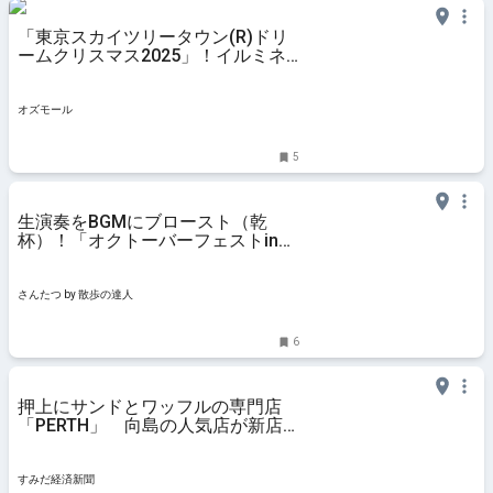
「東京スカイツリータウン(R)ドリ
ームクリスマス2025」！イルミネ
ーションやクリスマスマーケットも
- OZmall
オズモール
5
生演奏をBGMにブロースト（乾
杯）！「オクトーバーフェストin東
京スカイツリータウン（R）2025」
が9月27日～10月19日に開催｜さん
たつ by 散歩の達人
さんたつ by 散歩の達人
6
押上にサンドとワッフルの専門店
「PERTH」 向島の人気店が新店
舗
すみだ経済新聞