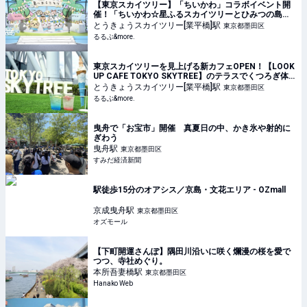
【東京スカイツリー】「ちいかわ」コラボイベント開
催！「ちいかわ☆星ふるスカイツリーとひみつの島」
｜るるぶ&more.
とうきょうスカイツリー[業平橋]
駅
東京都墨田区
るるぶ&more.
東京スカイツリーを見上げる新カフェOPEN！【LOOK
UP CAFE TOKYO SKYTREE】のテラスでくつろぎ体
験｜るるぶ&more.
とうきょうスカイツリー[業平橋]
駅
東京都墨田区
るるぶ&more.
曳舟で「お宝市」開催 真夏日の中、かき氷や射的に
ぎわう
曳舟
駅
東京都墨田区
すみだ経済新聞
駅徒歩15分のオアシス／京島・文花エリア - OZmall
京成曳舟
駅
東京都墨田区
オズモール
【下町開運さんぽ】隅田川沿いに咲く爛漫の桜を愛で
つつ、寺社めぐり。
本所吾妻橋
駅
東京都墨田区
Hanako Web