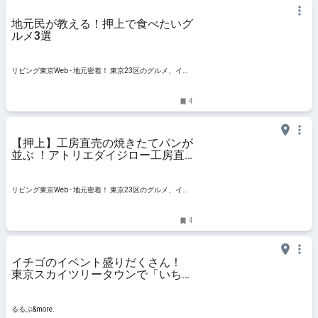
地元民が教える！押上で食べたいグ
ルメ3選
リビング東京Web - 地元密着！ 東京23区のグルメ、イベ
ント、お出かけ、習い事情報
4
【押上】工房直売の焼きたてパンが
並ぶ ！アトリエダイジロー工房直
売所＆喫茶
リビング東京Web - 地元密着！ 東京23区のグルメ、イベ
ント、お出かけ、習い事情報
4
イチゴのイベント盛りだくさん！
東京スカイツリータウンで「いちご
フェア」が開催中｜るるぶ&more.
るるぶ&more.