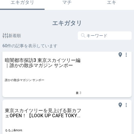
エキガタリ
マチ
エキ
エキガタリ
新着順
60
件の記事を表示しています
暗闇都市探訪3 東京スカイツリー編
｜誰かの散歩マガジン サンポー
誰かの散歩マガジン サンポー
3
東京スカイツリーを見上げる新カフ
ェOPEN！【LOOK UP CAFE TOKYO
SKYTREE】のテラスでくつろぎ体
験｜るるぶ&more.
るるぶ&more.