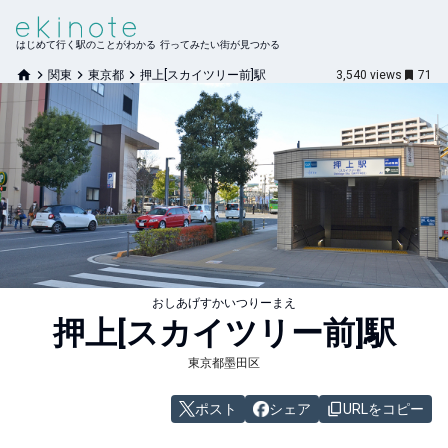
はじめて行く駅のことがわかる 行ってみたい街が見つかる
関東
東京都
押上[スカイツリー前]駅
3,540
views
71
おしあげすかいつりーまえ
押上[スカイツリー前]
駅
東京都墨田区
ポスト
シェア
URLをコピー