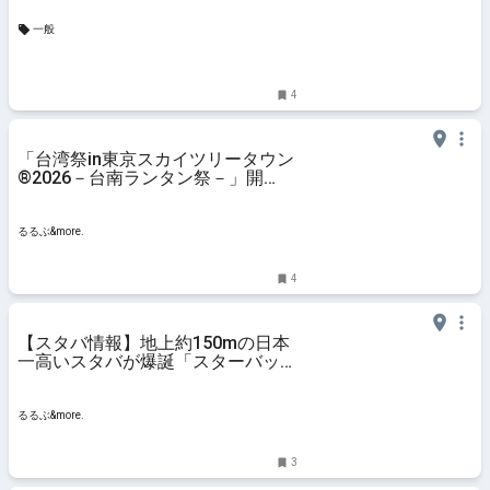
一般
4
「台湾祭in東京スカイツリータウン
®2026－台南ランタン祭－」開
催！今年のGWは日本で台南トキメ
キ旅！｜るるぶ&more.
るるぶ&more.
4
【スタバ情報】地上約150mの日本
一高いスタバが爆誕「スターバック
ス リザーブ® カフェ東京スカイツ
リータウン30F店」をレポ｜るるぶ
&more.
るるぶ&more.
3