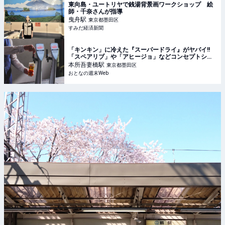
東向島・ユートリヤで銭湯背景画ワークショップ 絵
師・千奈さんが指導
曳舟
駅
東京都墨田区
すみだ経済新聞
「キンキン」に冷えた『スーパードライ』がヤバイ!!
「スペアリブ」や「アヒージョ」などコンセプトショ
ップの激うまフードを見逃すな!!
本所吾妻橋
駅
東京都墨田区
おとなの週末Web