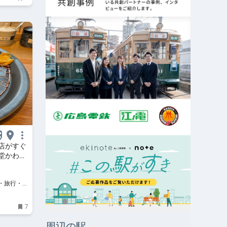
店がすぐ
堂かわむ
7
周辺の駅