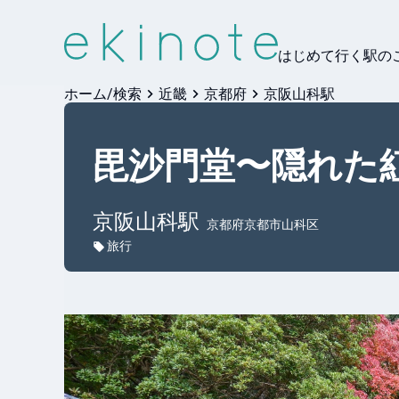
はじめて行く駅の
ホーム/検索
近畿
京都府
京阪山科駅
毘沙門堂〜隠れた
京阪山科
駅
京都府京都市山科区
旅行