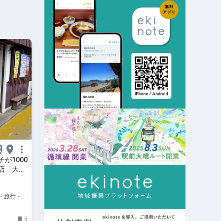
が1000
店「大也
5