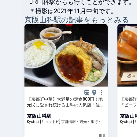
JR山科駅からも行くことができます。

＊撮影は2021年11月中旬です。
京阪山科
駅の記事をもっとみる
【京都町中華】大満足の定食800円！地
【京都洋
元民に愛され続ける山科の人気店「佳
『ビーフ
園」
ー名店「
京阪山科駅
京阪山
Kyotopi [キョウトピ] 京都情報・観光・旅行・グ
Kyotopi [キョウトピ
ルメ
ルメ
5