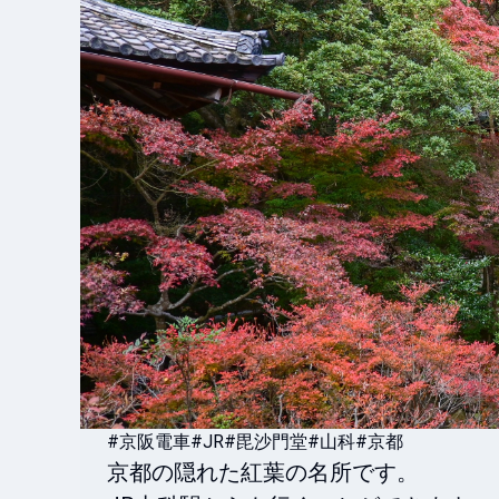
#京阪電車
#JR
#毘沙門堂
#山科
#京都
京都の隠れた紅葉の名所です。
