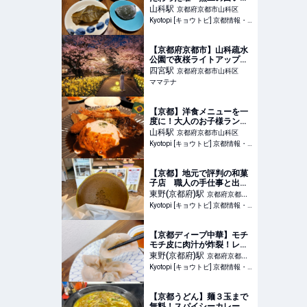
『桜餅』＆おはぎ絶品！京
山科
駅
京都府京都市山科区
菓子老舗「仙太郎」
Kyotopi [キョウトピ] 京都情報・観光・旅行・グルメ
【京都府京都市】山科疏水
公園で夜桜ライトアップ！
ネイキッド×京都の夜さんぽ
四宮
駅
京都府京都市山科区
イベント開催 | ママテナ
ママテナ
【京都】洋食メニューを一
度に！大人のお子様ランチ
が人気 山科で評判「グラ
山科
駅
京都府京都市山科区
トニー」
Kyotopi [キョウトピ] 京都情報・観光・旅行・グルメ
【京都】地元で評判の和菓
子店 職人の手仕事と出来
立ての美味しさ「萬屋琳窕
東野(京都府)
駅
京都府京都市
本店」
Kyotopi [キョウトピ] 京都情報・観光・旅行・グルメ
山科区
【京都ディープ中華】モチ
モチ皮に肉汁が炸裂！レト
ロ商店街で「本場の水餃
東野(京都府)
駅
京都府京都市
子」を食らう
Kyotopi [キョウトピ] 京都情報・観光・旅行・グルメ
山科区
【京都うどん】麺３玉まで
無料！スパイシーカレーう