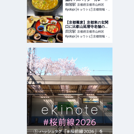
どんが評判！地元民御用達
御陵
駅
京都府京都市山科区
「めんめん」
Kyotopi [キョウトピ] 京都情報・観光・旅行・グルメ
【京都蕎麦】京都東の玄関
口に比叡山延暦寺老舗の味
を受け継ぐ名店！鰻や定食
四宮
駅
京都府京都市山科区
も「鶴㐂そば」
Kyotopi [キョウトピ] 京都情報・観光・旅行・グルメ