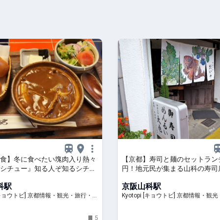
食】冬に食べたい塊肉入り熱々
【京都】寿司と麺のセットランチ
シチュー』知る人ぞ知るシチュ
円！地元民が集まる山科の寿司
炎の池」
鮨」
科駅
京阪山科駅
] 京都情報・観光・旅行・グ
Kyotopi [キョウトピ] 京都情報・観光・旅行・グ
ルメ
5