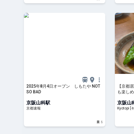
2025年8月4日オープン しもたや NOT
【京都居
SO BAD
も楽しめ
舗「伏見
京阪山科駅
京阪山
京都速報
Kyotopi [キョウトピ
ルメ
6