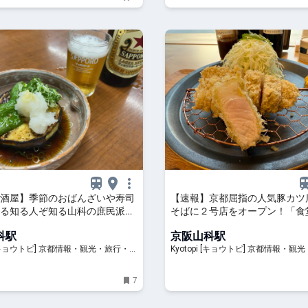
酒屋】季節のおばんざいや寿司
【速報】京都屈指の人気豚カツ
る知る人ぞ知る山科の庶民派老
そばに２号店をオープン！「食
」
ら」を先行紹介
科駅
京阪山科駅
] 京都情報・観光・旅行・グ
Kyotopi [キョウトピ] 京都情報・観光・旅行・グ
ルメ
7