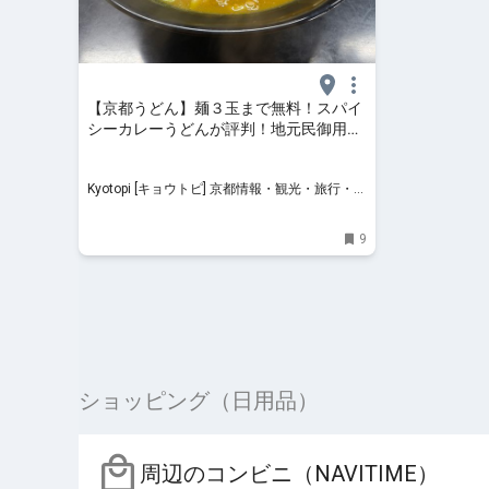
【京都うどん】麺３玉まで無料！スパイ
シーカレーうどんが評判！地元民御用達
「めんめん」
Kyotopi [キョウトピ] 京都情報・観光・旅行・グ
ルメ
9
ショッピング（日用品）
周辺のコンビニ（NAVITIME）