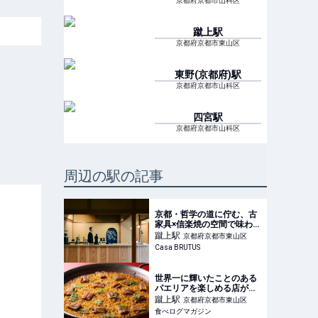
京都府京都市山科区
蹴上
駅
京都府京都市東山区
東野(京都府)
駅
京都府京都市山科区
四宮
駅
京都府京都市山科区
周辺の駅の記事
京都・哲学の道に佇む、古
家具×信楽焼の空間で味わう
コペンハーゲン発のコーヒ
蹴上
駅
京都府京都市東山区
ー。
Casa BRUTUS
世界一に輝いたことのある
パエリアを楽しめる店が京
都・岡崎に移転！ 9席のみ
蹴上
駅
京都府京都市東山区
のプレミアムシートは早く
食べログマガジン