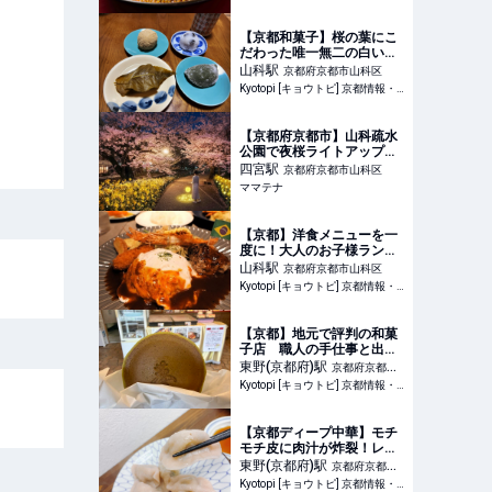
も激戦に！ | 食べログマガ
ジン
【京都和菓子】桜の葉にこ
だわった唯一無二の白い
『桜餅』＆おはぎ絶品！京
山科
駅
京都府京都市山科区
菓子老舗「仙太郎」
Kyotopi [キョウトピ] 京都情報・観光・旅行・グルメ
【京都府京都市】山科疏水
公園で夜桜ライトアップ！
ネイキッド×京都の夜さんぽ
四宮
駅
京都府京都市山科区
イベント開催 | ママテナ
ママテナ
【京都】洋食メニューを一
度に！大人のお子様ランチ
が人気 山科で評判「グラ
山科
駅
京都府京都市山科区
トニー」
Kyotopi [キョウトピ] 京都情報・観光・旅行・グルメ
【京都】地元で評判の和菓
子店 職人の手仕事と出来
立ての美味しさ「萬屋琳窕
東野(京都府)
駅
京都府京都市
本店」
Kyotopi [キョウトピ] 京都情報・観光・旅行・グルメ
山科区
【京都ディープ中華】モチ
モチ皮に肉汁が炸裂！レト
ロ商店街で「本場の水餃
東野(京都府)
駅
京都府京都市
子」を食らう
Kyotopi [キョウトピ] 京都情報・観光・旅行・グルメ
山科区