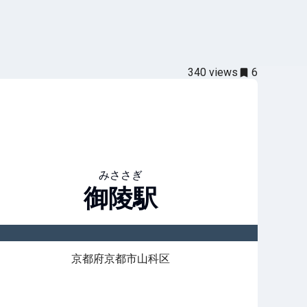
340
views
6
みささぎ
御陵
駅
京都府京都市山科区