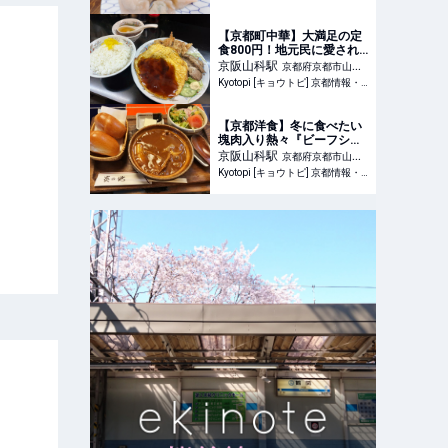
【京都町中華】大満足の定
食800円！地元民に愛され
続ける山科の人気店「佳
京阪山科
駅
京都府京都市山科
園」
Kyotopi [キョウトピ] 京都情報・観光・旅行・グルメ
区
【京都洋食】冬に食べたい
塊肉入り熱々『ビーフシチ
ュー』知る人ぞ知るシチュ
京阪山科
駅
京都府京都市山科
ー名店「炎の池」
Kyotopi [キョウトピ] 京都情報・観光・旅行・グルメ
区