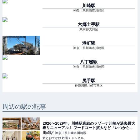
川崎
駅
神奈川県川崎市川崎区
六郷土手
駅
東京都大田区
港町
駅
神奈川県川崎市川崎区
八丁畷
駅
神奈川県川崎市川崎区
尻手
駅
神奈川県川崎市幸区
周辺の駅の記事
2026〜2029年、川崎駅直結のラゾーナ川崎が過去最大
級リニューアル！ フードコート拡大など「いつから何
が変わるか」徹底解説！ | 旅とおでかけ 鉄道チャンネ
川崎
駅
神奈川県川崎市川崎区
ル
旅とおでかけ 鉄道チャンネル