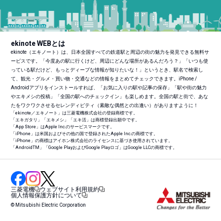
ekinote WEBとは
ekinote（エキノート）は、日本全国すべての鉄道駅と周辺の街の魅力を発見できる無料サ
ービスです。「今度あの駅に行くけど、周辺にどんな場所があるんだろう？」「いつも使
っている駅だけど、もっとディープな情報が知りたいな！」というとき、駅名で検索し
て、観光・グルメ・買い物・交通などの情報をまとめてチェックできます。iPhone /
Androidアプリをインストールすれば、「お気に入りの駅や記事の保存」「駅や街の魅力
やエキメシの投稿」「全国の駅へのチェックイン」も楽しめます。全国の駅と街で、あな
たをワクワクさせるセレンディピティ（素敵な偶然との出逢い）がありますように！
「ekinote／エキノート」は三菱電機株式会社の登録商標です。
「エキガタリ」「エキメシ」「エキ活」は商標登録出願中です。
「App Store」はApple Inc.のサービスマークです。
「iPhone」は米国およびその他の国で登録されたApple Inc.の商標です。
「iPhone」の商標はアイホン株式会社のライセンスに基づき使用されています。
「Android
TM
」「Google PlayおよびGoogle Playロゴ」はGoogle LLCの商標です。
三菱電機
ウェブサイト利用規約
個人情報保護方針について
© Mitsubishi Electric Corporation