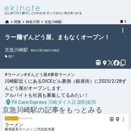
はじめて行く駅のことがわかる 行ってみたい街が見つかる
9
関東
神奈川県
京急川崎駅
ラー麺ずんどう屋、まもなくオープン！
京急川崎
駅
神奈川県川崎市川崎区
遊び
#ラーメン
#ずんどう屋
#豚骨ラーメン
川崎駅近くにあるDICEビル裏側（銀座街）に2025/2/28ず
んどう屋がオープンします。

アルバイトも社員も募集してるみたい！
Fit Care Express 川崎ダイス店 調剤薬局
京急川崎
駅の記事をもっとみる
駅から372 m
エキメシ！
ラーメン
横濱家系ラーメン 二代目鈴木家