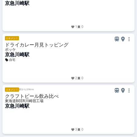
京急川崎駅
1
0
エキメシ！
ドライカレー月見トッピング
ポッケ
京急川崎駅
自宅
2
0
駅から278 m
エキメシ！
クラフトビール飲み比べ
東海道BEER川崎宿工場
京急川崎駅
3
0