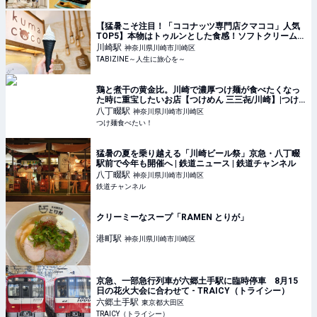
【猛暑こそ注目！「ココナッツ専門店クマココ」人気
TOP5】本物はトゥルンとした食感！ソフトクリームや
ビールも人気｜川崎・ラ チッタデッラ | TABIZINE～人
川崎
駅
神奈川県川崎市川崎区
生に旅心を～
TABIZINE～人生に旅心を～
鶏と煮干の黄金比。川崎で濃厚つけ麺が食べたくなっ
た時に重宝したいお店【つけめん 三三㐂/川崎】|つけ
麺食べたい！
八丁畷
駅
神奈川県川崎市川崎区
つけ麺食べたい！
猛暑の夏を乗り越える「川崎ビール祭」京急・八丁畷
駅前で今年も開催へ | 鉄道ニュース | 鉄道チャンネル
八丁畷
駅
神奈川県川崎市川崎区
鉄道チャンネル
クリーミーなスープ「RAMEN とりが」
港町
駅
神奈川県川崎市川崎区
京急、一部急行列車が六郷土手駅に臨時停車 8月15
日の花火大会に合わせて - TRAICY（トライシー）
六郷土手
駅
東京都大田区
TRAICY（トライシー）