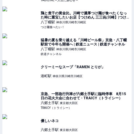
TABIZINE～人生に旅心を～
鶏と煮干の黄金比。川崎で濃厚つけ麺が食べたくなっ
た時に重宝したいお店【つけめん 三三㐂/川崎】|つけ
麺食べたい！
八丁畷
駅
神奈川県川崎市川崎区
つけ麺食べたい！
猛暑の夏を乗り越える「川崎ビール祭」京急・八丁畷
駅前で今年も開催へ | 鉄道ニュース | 鉄道チャンネル
八丁畷
駅
神奈川県川崎市川崎区
鉄道チャンネル
クリーミーなスープ「RAMEN とりが」
港町
駅
神奈川県川崎市川崎区
京急、一部急行列車が六郷土手駅に臨時停車 8月15
日の花火大会に合わせて - TRAICY（トライシー）
六郷土手
駅
東京都大田区
TRAICY（トライシー）
優しいネコ
六郷土手
駅
東京都大田区