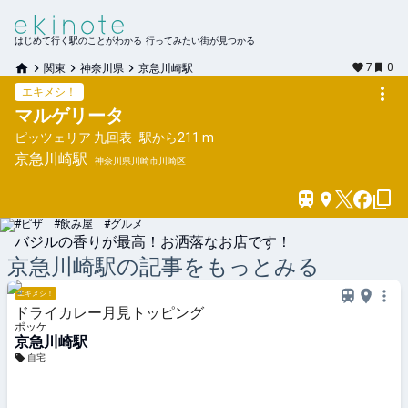
はじめて行く駅のことがわかる 行ってみたい街が見つかる
7
0
関東
神奈川県
京急川崎駅
エキメシ！
マルゲリータ
ピッツェリア 九回表
駅から
211 m
京急川崎
駅
神奈川県川崎市川崎区
#ピザ #飲み屋 #グルメ
バジルの香りが最高！お洒落なお店です！
京急川崎
駅の記事をもっとみる
エキメシ！
ドライカレー月見トッピング
ポッケ
京急川崎駅
自宅