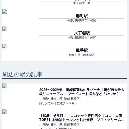
東京都大田区
港町
駅
神奈川県川崎市川崎区
八丁畷
駅
神奈川県川崎市川崎区
尻手
駅
神奈川県川崎市幸区
周辺の駅の記事
2026〜2029年、川崎駅直結のラゾーナ川崎が過去最大
級リニューアル！ フードコート拡大など「いつから何
が変わるか」徹底解説！ | 旅とおでかけ 鉄道チャンネ
川崎
駅
神奈川県川崎市川崎区
ル
旅とおでかけ 鉄道チャンネル
【猛暑こそ注目！「ココナッツ専門店クマココ」人気
TOP5】本物はトゥルンとした食感！ソフトクリームや
ビールも人気｜川崎・ラ チッタデッラ | TABIZINE～人
川崎
駅
神奈川県川崎市川崎区
生に旅心を～