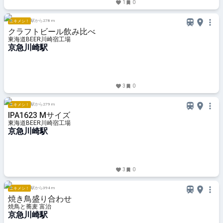
1
0
駅から278 m
エキメシ！
クラフトビール飲み比べ
東海道BEER川崎宿工場
京急川崎駅
3
0
駅から279 m
エキメシ！
IPA1623 Mサイズ
東海道BEER川崎宿工場
京急川崎駅
3
0
駅から394 m
エキメシ！
焼き鳥盛り合わせ
焼鳥と蕎麦 富治
京急川崎駅