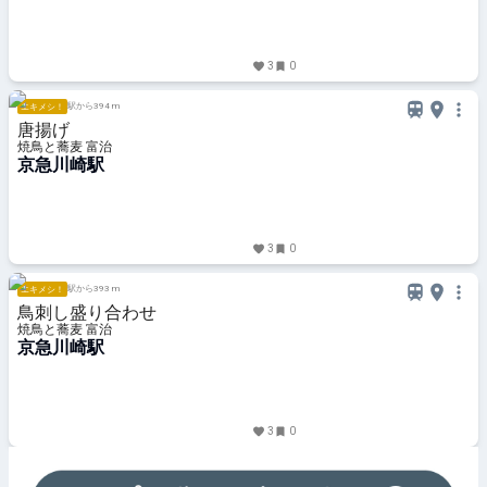
3
0
駅から394 m
エキメシ！
唐揚げ
焼鳥と蕎麦 富治
京急川崎駅
3
0
駅から393 m
エキメシ！
鳥刺し盛り合わせ
焼鳥と蕎麦 富治
京急川崎駅
3
0