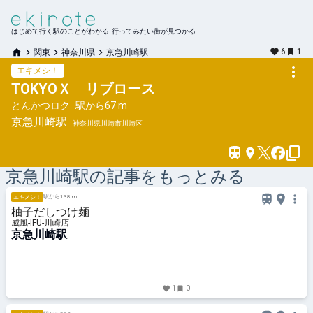
はじめて行く駅のことがわかる 行ってみたい街が見つかる
6
1
関東
神奈川県
京急川崎駅
エキメシ！
TOKYOＸ リブロース
とんかつロク
駅から
67 m
京急川崎
駅
神奈川県川崎市川崎区
京急川崎
駅の記事をもっとみる
駅から138 m
エキメシ！
柚子だしつけ麺
威風-IFU-川崎店
京急川崎駅
1
0