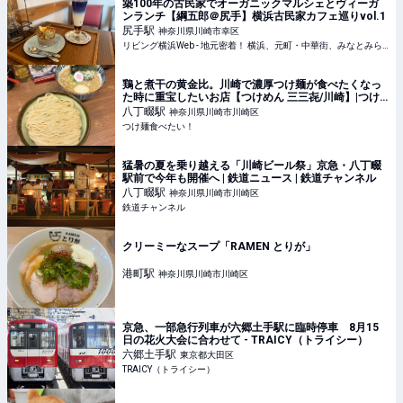
築100年の古民家でオーガニックマルシェとヴィーガ
ンランチ【綱五郎＠尻手】横浜古民家カフェ巡りvol.1
尻手
駅
神奈川県川崎市幸区
リビング横浜Web - 地元密着！ 横浜、元町・中華街、みなとみらいほかのグルメ、イベント、お出かけ、習い事情報
鶏と煮干の黄金比。川崎で濃厚つけ麺が食べたくなっ
た時に重宝したいお店【つけめん 三三㐂/川崎】|つけ
麺食べたい！
八丁畷
駅
神奈川県川崎市川崎区
つけ麺食べたい！
猛暑の夏を乗り越える「川崎ビール祭」京急・八丁畷
駅前で今年も開催へ | 鉄道ニュース | 鉄道チャンネル
八丁畷
駅
神奈川県川崎市川崎区
鉄道チャンネル
クリーミーなスープ「RAMEN とりが」
港町
駅
神奈川県川崎市川崎区
京急、一部急行列車が六郷土手駅に臨時停車 8月15
日の花火大会に合わせて - TRAICY（トライシー）
六郷土手
駅
東京都大田区
TRAICY（トライシー）