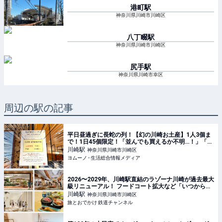
港町
駅
神奈川県川崎市川崎区
八丁畷
駅
神奈川県川崎市川崎区
尻手
駅
神奈川県川崎市幸区
周辺の駅の記事
平日昼過ぎに長蛇の列！【幻の川崎お土産】1人3個ま
で！1日45個限定！「並んでも買えるか不明…！」「み
んな当然のように上限数買ってる…！」 | ヨムーノ
川崎
駅
神奈川県川崎市川崎区
ヨムーノ - 生活総合情報メディア
2026〜2029年、川崎駅直結のラゾーナ川崎が過去最大
級リニューアル！ フードコート拡大など「いつから何
が変わるか」徹底解説！ | 旅とおでかけ 鉄道チャンネ
川崎
駅
神奈川県川崎市川崎区
ル
旅とおでかけ 鉄道チャンネル