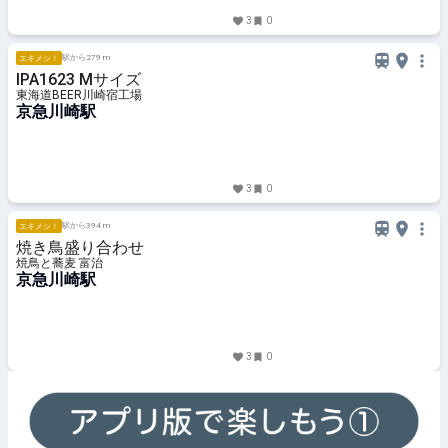
3
0
駅から279 m
エキメシ！
IPA1623 Mサイズ
東海道BEER川崎宿工場
京急川崎駅
3
0
駅から394 m
エキメシ！
焼き鳥盛り合わせ
焼鳥と蕎麦 富治
京急川崎駅
3
0