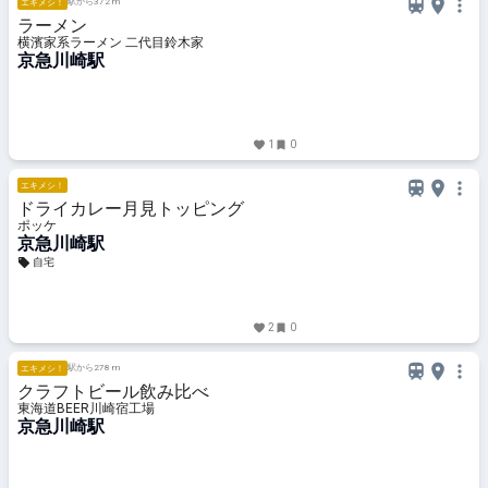
駅から372 m
エキメシ！
ラーメン
横濱家系ラーメン 二代目鈴木家
京急川崎駅
1
0
エキメシ！
ドライカレー月見トッピング
ポッケ
京急川崎駅
自宅
2
0
駅から278 m
エキメシ！
クラフトビール飲み比べ
東海道BEER川崎宿工場
京急川崎駅