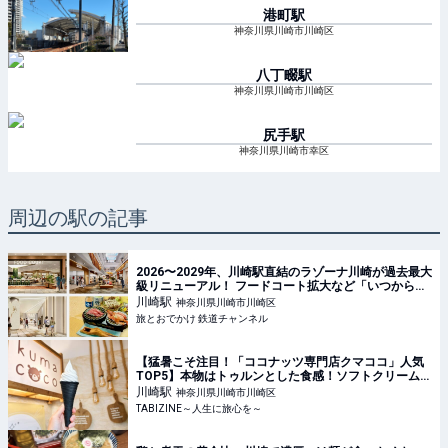
港町
駅
神奈川県川崎市川崎区
八丁畷
駅
神奈川県川崎市川崎区
尻手
駅
神奈川県川崎市幸区
周辺の駅の記事
2026〜2029年、川崎駅直結のラゾーナ川崎が過去最大
級リニューアル！ フードコート拡大など「いつから何
が変わるか」徹底解説！ | 旅とおでかけ 鉄道チャンネ
川崎
駅
神奈川県川崎市川崎区
ル
旅とおでかけ 鉄道チャンネル
【猛暑こそ注目！「ココナッツ専門店クマココ」人気
TOP5】本物はトゥルンとした食感！ソフトクリームや
ビールも人気｜川崎・ラ チッタデッラ | TABIZINE～人
川崎
駅
神奈川県川崎市川崎区
生に旅心を～
TABIZINE～人生に旅心を～