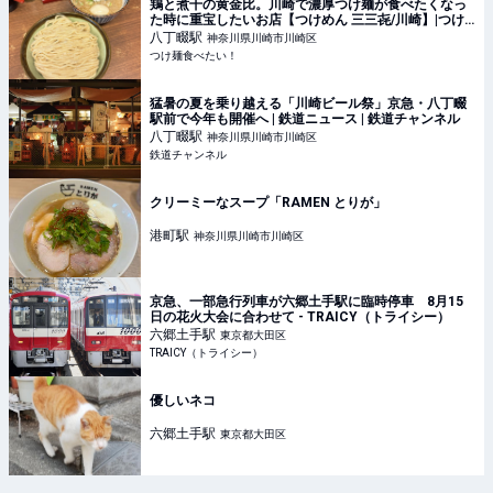
鶏と煮干の黄金比。川崎で濃厚つけ麺が食べたくなっ
た時に重宝したいお店【つけめん 三三㐂/川崎】|つけ
麺食べたい！
八丁畷
駅
神奈川県川崎市川崎区
つけ麺食べたい！
猛暑の夏を乗り越える「川崎ビール祭」京急・八丁畷
駅前で今年も開催へ | 鉄道ニュース | 鉄道チャンネル
八丁畷
駅
神奈川県川崎市川崎区
鉄道チャンネル
クリーミーなスープ「RAMEN とりが」
港町
駅
神奈川県川崎市川崎区
京急、一部急行列車が六郷土手駅に臨時停車 8月15
日の花火大会に合わせて - TRAICY（トライシー）
六郷土手
駅
東京都大田区
TRAICY（トライシー）
優しいネコ
六郷土手
駅
東京都大田区