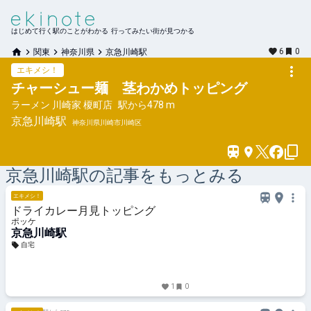
はじめて行く駅のことがわかる 行ってみたい街が見つかる
6
0
関東
神奈川県
京急川崎駅
エキメシ！
チャーシュー麺 茎わかめトッピング
ラーメン 川崎家 榎町店
駅から
478 m
京急川崎
駅
神奈川県川崎市川崎区
京急川崎
駅の記事をもっとみる
エキメシ！
ドライカレー月見トッピング
ポッケ
京急川崎駅
自宅
1
0