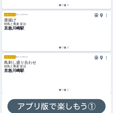
3
0
駅から394 m
エキメシ！
唐揚げ
焼鳥と蕎麦 富治
京急川崎駅
3
0
駅から393 m
エキメシ！
鳥刺し盛り合わせ
焼鳥と蕎麦 富治
京急川崎駅
3
0