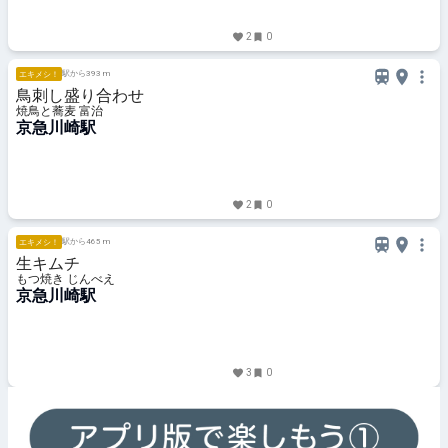
2
0
駅から393 m
エキメシ！
鳥刺し盛り合わせ
焼鳥と蕎麦 富治
京急川崎駅
2
0
駅から465 m
エキメシ！
生キムチ
もつ焼き じんべえ
京急川崎駅
3
0