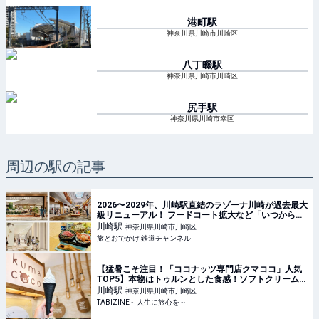
港町
駅
神奈川県川崎市川崎区
八丁畷
駅
神奈川県川崎市川崎区
尻手
駅
神奈川県川崎市幸区
周辺の駅の記事
2026〜2029年、川崎駅直結のラゾーナ川崎が過去最大
級リニューアル！ フードコート拡大など「いつから何
が変わるか」徹底解説！ | 旅とおでかけ 鉄道チャンネ
川崎
駅
神奈川県川崎市川崎区
ル
旅とおでかけ 鉄道チャンネル
【猛暑こそ注目！「ココナッツ専門店クマココ」人気
TOP5】本物はトゥルンとした食感！ソフトクリームや
ビールも人気｜川崎・ラ チッタデッラ | TABIZINE～人
川崎
駅
神奈川県川崎市川崎区
生に旅心を～
TABIZINE～人生に旅心を～