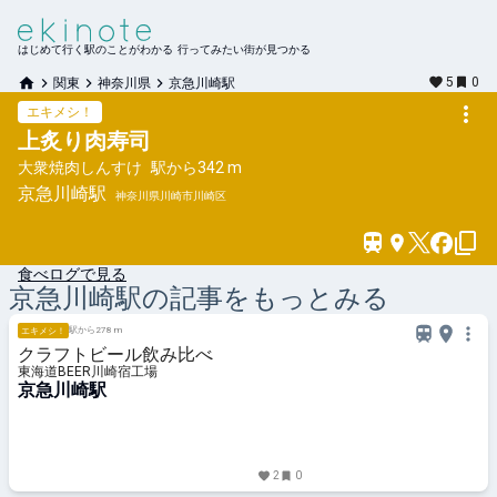
はじめて行く駅のことがわかる 行ってみたい街が見つかる
5
0
関東
神奈川県
京急川崎駅
エキメシ！
上炙り肉寿司
大衆焼肉しんすけ
駅から
342 m
京急川崎
駅
神奈川県川崎市川崎区
食べログで見る
京急川崎
駅の記事をもっとみる
駅から278 m
エキメシ！
クラフトビール飲み比べ
東海道BEER川崎宿工場
京急川崎駅
2
0