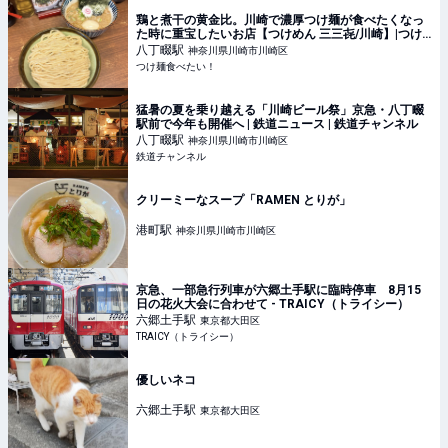
鶏と煮干の黄金比。川崎で濃厚つけ麺が食べたくなっ
た時に重宝したいお店【つけめん 三三㐂/川崎】|つけ
麺食べたい！
八丁畷
駅
神奈川県川崎市川崎区
つけ麺食べたい！
猛暑の夏を乗り越える「川崎ビール祭」京急・八丁畷
駅前で今年も開催へ | 鉄道ニュース | 鉄道チャンネル
八丁畷
駅
神奈川県川崎市川崎区
鉄道チャンネル
クリーミーなスープ「RAMEN とりが」
港町
駅
神奈川県川崎市川崎区
京急、一部急行列車が六郷土手駅に臨時停車 8月15
日の花火大会に合わせて - TRAICY（トライシー）
六郷土手
駅
東京都大田区
TRAICY（トライシー）
優しいネコ
六郷土手
駅
東京都大田区