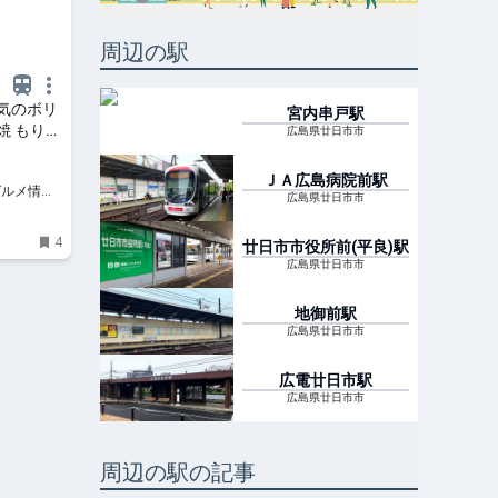
周辺の駅
気のボリ
宮内串戸
駅
焼 もりち
広島県廿日市市
ルメ情
ＪＡ広島病院前
駅
グルメ情報
広島県廿日市市
報が満載。
4
廿日市市役所前(平良)
駅
広島県廿日市市
地御前
駅
広島県廿日市市
広電廿日市
駅
広島県廿日市市
周辺の駅の記事