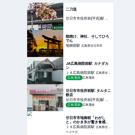
二刀流
廿日市市役所前(平良)
駅
広
島県廿日市市
朝焼け、神社、そしてひろ
でん
地御前
駅
広島県廿日市市
JA広島病院前駅: カナダカ
ン
ＪＡ広島病院前
駅
広島県廿日
広島電鉄
広島電鉄
市市
廿日市市役所前駅: タルタニ
餅店
廿日市市役所前(平良)
駅
広
広島電鉄
広島電鉄
島県廿日市市
廿日市市地御前「わがし
と」のかき氷が驚き食感だ
った！
ＪＡ広島病院前
駅
広島県廿日
ペコマガ
市市