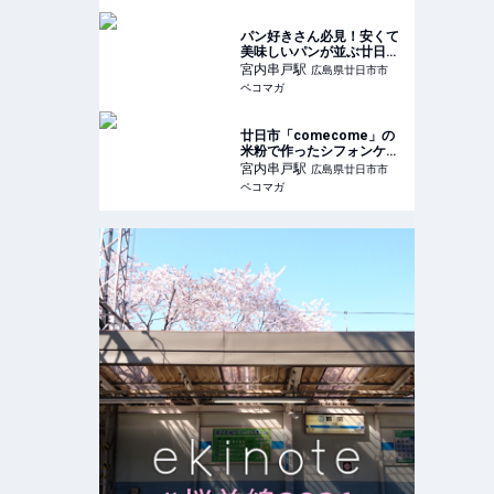
パン好きさん必見！安くて
美味しいパンが並ぶ廿日市
市宮内のベーカリーグレー
宮内串戸
駅
広島県廿日市市
テル
ペコマガ
廿日市「comecome」の
米粉で作ったシフォンケー
キがこんなに美味しいなん
宮内串戸
駅
広島県廿日市市
て！！
ペコマガ