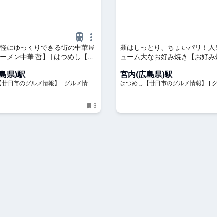
軽にゆっくりできる街の中華屋
麺はしっとり、ちょいパリ！人
ーメン中華 哲】 | はつめし【廿
ューム大なお好み焼き【お好み
ルメ情報】
ゃん】 | はつめし【廿日市のグ
島県)駅
宮内(広島県)駅
報】
廿日市のグルメ情報】 | グルメ情報
はつめし【廿日市のグルメ情報】 | 
NO1！廿日市の美味しい情報が満載。
量エリアNO1！廿日市の美味しい情
3