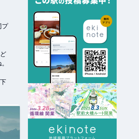
同プ
ど
。

下