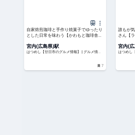
自家焙煎珈琲と手作り焼菓子でゆったり
誰もが気
とした日常を味わう【かわもと珈琲舎】
さん【ラ
| はつめし【廿日市のグルメ情報】
日市のグ
宮内(広島県)駅
宮内(広
はつめし【廿日市のグルメ情報】 | グルメ情報
はつめし【
量エリアNO1！廿日市の美味しい情報が満載。
量エリア
7