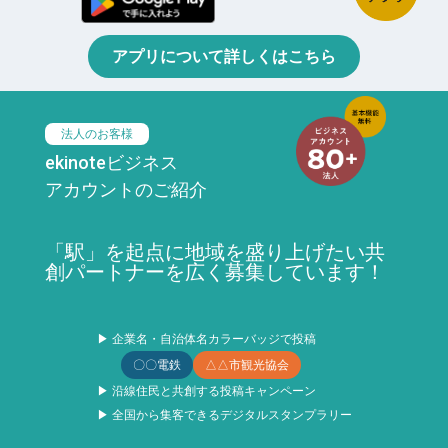
アプリについて詳しくはこちら
法人のお客様
ekinoteビジネス
アカウントのご紹介
「駅」を起点に地域を盛り上げたい共
創パートナーを広く募集しています！
▶ 企業名・自治体名カラーバッジで投稿
〇〇電鉄
△△市観光協会
▶ 沿線住民と共創する投稿キャンペーン
▶ 全国から集客できるデジタルスタンプラリー