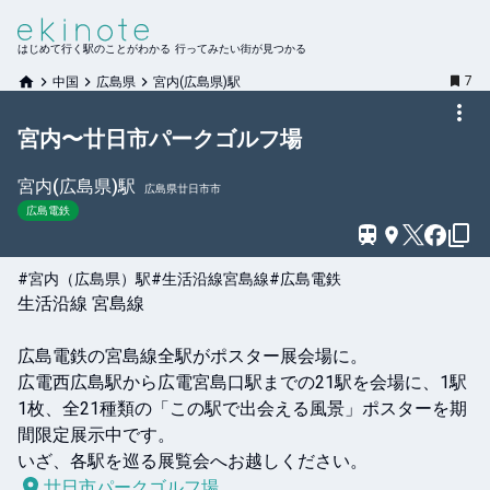
はじめて行く駅のことがわかる 行ってみたい街が見つかる
7
中国
広島県
宮内(広島県)駅
宮内〜廿日市パークゴルフ場
宮内(広島県)
駅
広島県廿日市市
広島電鉄
#宮内（広島県）駅
#生活沿線宮島線
#広島電鉄
生活沿線 宮島線

広島電鉄の宮島線全駅がポスター展会場に。

広電西広島駅から広電宮島口駅までの21駅を会場に、1駅
1枚、全21種類の「この駅で出会える風景」ポスターを期
間限定展示中です。

いざ、各駅を巡る展覧会へお越しください。
廿日市パークゴルフ場