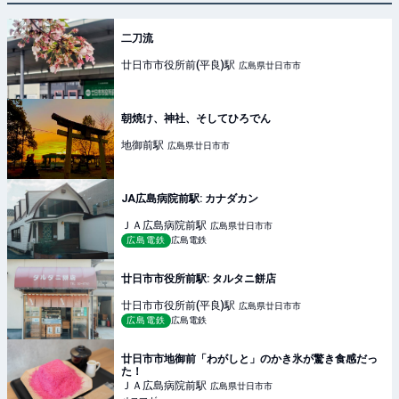
二刀流
廿日市市役所前(平良)
駅
広島県廿日市市
朝焼け、神社、そしてひろでん
地御前
駅
広島県廿日市市
JA広島病院前駅: カナダカン
ＪＡ広島病院前
駅
広島県廿日市市
広島電鉄
広島電鉄
廿日市市役所前駅: タルタニ餅店
廿日市市役所前(平良)
駅
広島県廿日市市
広島電鉄
広島電鉄
廿日市市地御前「わがしと」のかき氷が驚き食感だっ
た！
ＪＡ広島病院前
駅
広島県廿日市市