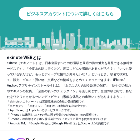
ビジネスアカウントについて詳しくはこちら
ekinote WEBとは
ekinote（エキノート）は、日本全国すべての鉄道駅と周辺の街の魅力を発見できる無料サ
ービスです。「今度あの駅に行くけど、周辺にどんな場所があるんだろう？」「いつも使
っている駅だけど、もっとディープな情報が知りたいな！」というとき、駅名で検索し
て、観光・グルメ・買い物・交通などの情報をまとめてチェックできます。iPhone /
Androidアプリをインストールすれば、「お気に入りの駅や記事の保存」「駅や街の魅力
やエキメシの投稿」「全国の駅へのチェックイン」も楽しめます。全国の駅と街で、あな
たをワクワクさせるセレンディピティ（素敵な偶然との出逢い）がありますように！
「ekinote／エキノート」は三菱電機株式会社の登録商標です。
「エキガタリ」「エキメシ」「エキ活」は商標登録出願中です。
「App Store」はApple Inc.のサービスマークです。
「iPhone」は米国およびその他の国で登録されたApple Inc.の商標です。
「iPhone」の商標はアイホン株式会社のライセンスに基づき使用されています。
「Android
TM
」「Google PlayおよびGoogle Playロゴ」はGoogle LLCの商標です。