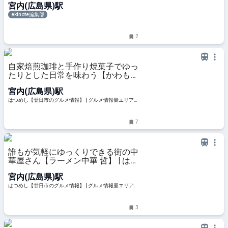
宮内(広島県)駅
ekinote編集部
2
自家焙煎珈琲と手作り焼菓子でゆっ
たりとした日常を味わう【かわもと
珈琲舎】 | はつめし【廿日市のグル
宮内(広島県)駅
メ情報】
はつめし【廿日市のグルメ情報】 | グルメ情報量エリアN
O1！廿日市の美味しい情報が満載。
7
誰もが気軽にゆっくりできる街の中
華屋さん【ラーメン中華 哲】 | はつ
めし【廿日市のグルメ情報】
宮内(広島県)駅
はつめし【廿日市のグルメ情報】 | グルメ情報量エリアN
O1！廿日市の美味しい情報が満載。
3