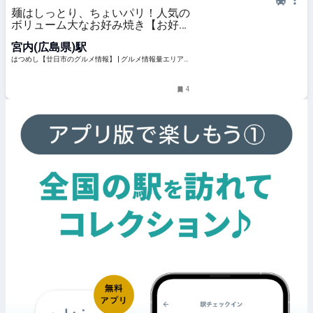
麺はしっとり、ちょいパリ！人気の
ボリューム大なお好み焼き【お好み
焼 もりちゃん】 | はつめし【廿日市
宮内(広島県)駅
のグルメ情報】
はつめし【廿日市のグルメ情報】 | グルメ情報量エリアN
O1！廿日市の美味しい情報が満載。
4