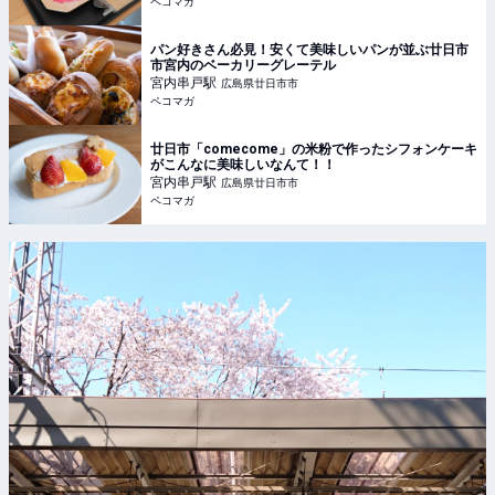
ペコマガ
パン好きさん必見！安くて美味しいパンが並ぶ廿日市
市宮内のベーカリーグレーテル
宮内串戸
駅
広島県廿日市市
ペコマガ
廿日市「comecome」の米粉で作ったシフォンケーキ
がこんなに美味しいなんて！！
宮内串戸
駅
広島県廿日市市
ペコマガ