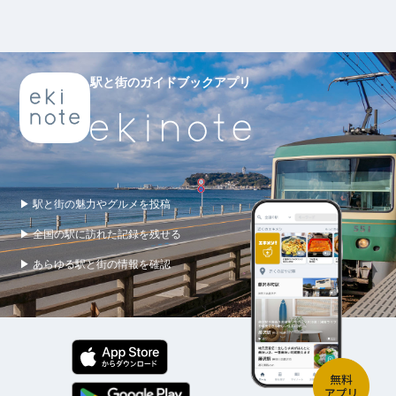
駅と街のガイドブックアプリ
▶ 駅と街の魅力やグルメを投稿
▶ 全国の駅に訪れた記録を残せる
▶ あらゆる駅と街の情報を確認