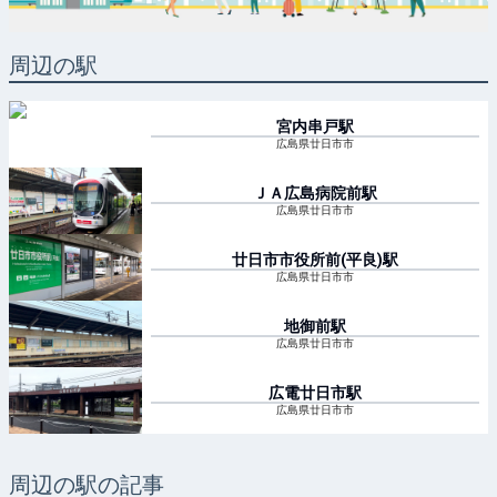
周辺の駅
宮内串戸
駅
広島県廿日市市
ＪＡ広島病院前
駅
広島県廿日市市
廿日市市役所前(平良)
駅
広島県廿日市市
地御前
駅
広島県廿日市市
広電廿日市
駅
広島県廿日市市
周辺の駅の記事