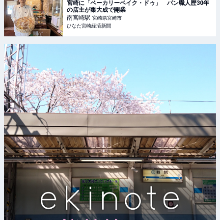
宮崎に「ベーカリーベイク・ドゥ」 パン職人歴30年
の店主が集大成で開業
南宮崎
駅
宮崎県宮崎市
ひなた宮崎経済新聞