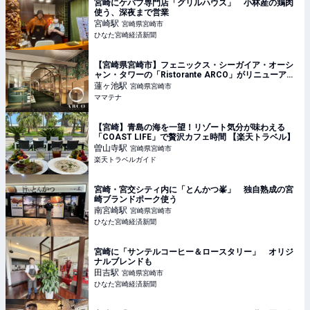
宮崎にケバブ専門店「グリルハウス」 小林産の鶏肉
使う、深夜まで営業
宮崎
駅
宮崎県宮崎市
ひなた宮崎経済新聞
【宮崎県宮崎市】フェニックス・シーガイア・オーシ
ャン・タワーの「Ristorante ARCO」がリニューアル |
ママテナ
蓮ヶ池
駅
宮崎県宮崎市
ママテナ
【宮崎】青島の海を一望！リゾート気分が味わえる
「COAST LIFE」で贅沢カフェ時間 【楽天トラベル】
曽山寺
駅
宮崎県宮崎市
楽天トラベルガイド
宮崎・宮交シティ内に「とんかつ峯」 独自熟成の宮
崎ブランドポーク使う
南宮崎
駅
宮崎県宮崎市
ひなた宮崎経済新聞
宮崎に「サンテルコーヒー＆ロースタリー」 オリジ
ナルブレンドも
田吉
駅
宮崎県宮崎市
ひなた宮崎経済新聞