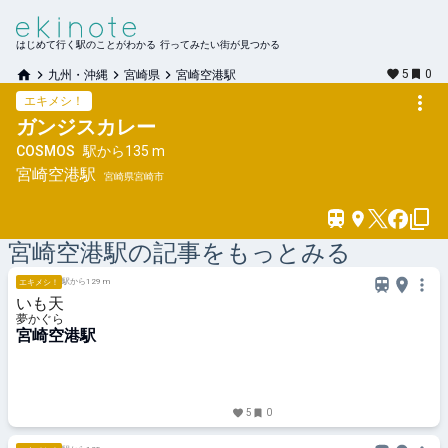
はじめて行く駅のことがわかる 行ってみたい街が見つかる
5
0
九州・沖縄
宮崎県
宮崎空港駅
エキメシ！
ガンジスカレー
COSMOS
駅から
135 m
宮崎空港
駅
宮崎県宮崎市
宮崎空港
駅の記事をもっとみる
駅から129 m
エキメシ！
いも天
夢かぐら
宮崎空港駅
5
0