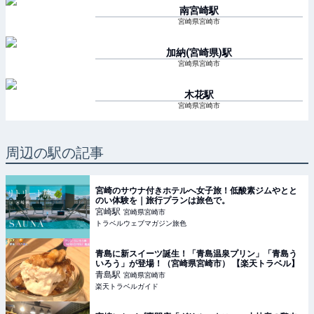
南宮崎
駅
宮崎県宮崎市
加納(宮崎県)
駅
宮崎県宮崎市
木花
駅
宮崎県宮崎市
周辺の駅の記事
宮崎のサウナ付きホテルへ女子旅！低酸素ジムやとと
のい体験を｜旅行プランは旅色で。
宮崎
駅
宮崎県宮崎市
トラベルウェブマガジン旅色
青島に新スイーツ誕生！「青島温泉プリン」「青島う
いろう」が登場！（宮崎県宮崎市） 【楽天トラベル】
青島
駅
宮崎県宮崎市
楽天トラベルガイド